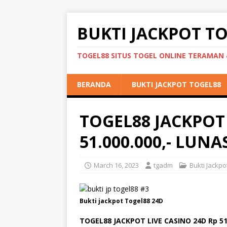
BUKTI JACKPOT T
TOGEL88 SITUS TOGEL ONLINE TERAMAN &
BERANDA
BUKTI JACKPOT TOGEL88
TOGEL88 JACKPOT 
51.000.000,- LUNA
March 16, 2023
tgadm
Bukti Jackpo
Bukti jackpot Togel88 24D
TOGEL88 JACKPOT LIVE CASINO 24D
Rp 51