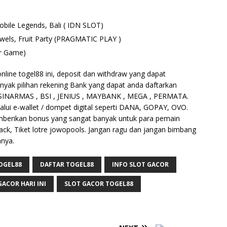
bile Legends, Bali ( IDN SLOT)
ewels, Fruit Party (PRAGMATIC PLAY )
er Game)
nline togel88 ini, deposit dan withdraw yang dapat
banyak pilihan rekening Bank yang dapat anda daftarkan
, SINARMAS , BSI , JENIUS , MAYBANK , MEGA , PERMATA.
lalui e-wallet / dompet digital seperti DANA, GOPAY, OVO.
emberikan bonus yang sangat banyak untuk para pemain
back, Tiket lotre jowopools. Jangan ragu dan jangan bimbang
nnya.
OGEL88
DAFTAR TOGEL88
INFO SLOT GACOR
GACOR HARI INI
SLOT GACOR TOGEL88