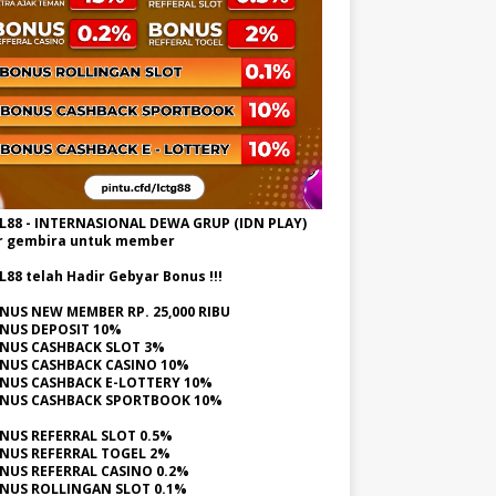
L88 - INTERNASIONAL DEWA GRUP (IDN PLAY)
r gembira untuk member
88 telah Hadir Gebyar Bonus !!!
NUS NEW MEMBER RP. 25,000 RIBU
NUS DEPOSIT 10%
NUS CASHBACK SLOT 3%
NUS CASHBACK CASINO 10%
NUS CASHBACK E-LOTTERY 10%
NUS CASHBACK SPORTBOOK 10%
NUS REFERRAL SLOT 0.5%
NUS REFERRAL TOGEL 2%
NUS REFERRAL CASINO 0.2%
NUS ROLLINGAN SLOT 0.1%