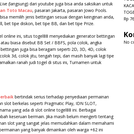
Live
(langsung) dari youtube juga bisa anda saksikan untuk
KACA
ran Toto Macau
, pasaran Jakarta, pasaran Jowo Pools.
TOGE
isa memilih jenis bettingan sesuai dengan keinginan anda,
Rp 7
ll, bet tipe diskon, bet tipe BB, dan bet tipe Prize.
Ko
nline ini, situs togel88 menyediakan generator bettingan
No c
atau biasa disebut BB Set / BBFS, pola colok, angka
s bettingan juga bisa beragam seperti 2D, 3D, 4D, colok
olok 3d, colok jitu, tengah tepi, dan masih banyak lagi tipe
amalkan ranah judi togel di situs ini, Turnamen untuk
terbaik
bertindak serius terhadap penyediaan permainan
n slot berkelas seperti Pragmatic Play, IDN SLOT,
ama yang ada di slot online togel88 ini. Berbagai
bah keseruan bermain. Jika masih belum mengerti tentang
mainan slot yang sangat jelas memudahkan dalam memahami
permainan yang banyak dimainkan oleh warga +62 ini