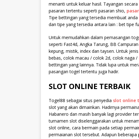
menanti untuk keluar hasil. Tayangan secara
pasaran tertentu seperti pasaran shio,
pasa
Tipe bettingan yang tersedia membuat anda b
dan tipe yang tersedia antara lain : bet tipe fu
Untuk memudahkan dalam pemasangan togel o
seperti Fast4d, Angka Tarung, BB Campuran 
kepung, mistik, index dan taysen. Untuk jeni
bebas, colok macau / colok 2d, colok naga / c
bettingan yang lainnya. Tidak lupa untuk mer
pasangan togel tertentu juga hadir.
SLOT ONLINE TERBAIK
Togel88 sebagai situs penyedia
slot online 
slot yang akan dimainkan. Hadirnya permaina
Habanero dan masih banyak lagi provider tern
turnamen slot diselenggarakan untuk menam
slot online, cara bermain pada setiap per
permaianan slot tersebut. Adapun beberapa 