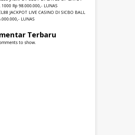
 1000 Rp 98.000.000,- LUNAS
L88 JACKPOT LIVE CASINO DI SICBO BALL
6.000.000,- LUNAS
mentar Terbaru
omments to show.