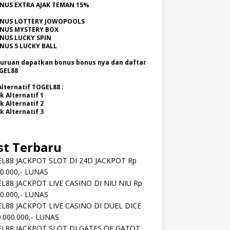
NUS EXTRA AJAK TEMAN 15%
NUS LOTTERY JOWOPOOLS
NUS MYSTERY BOX
NUS LUCKY SPIN
NUS 5 LUCKY BALL
uruan dapatkan bonus bonus nya dan daftar
GEL88
Alternatif TOGEL88 :
nk Alternatif
1
nk Alternatif
2
k Alternatif 3
st Terbaru
L88 JACKPOT SLOT DI 24D JACKPOT Rp
00.000,- LUNAS
L88 JACKPOT LIVE CASINO DI NIU NIU Rp
00.000,- LUNAS
L88 JACKPOT LIVE CASINO DI DUEL DICE
0.000.000,- LUNAS
L88 JACKPOT SLOT DI GATES OF GATOT