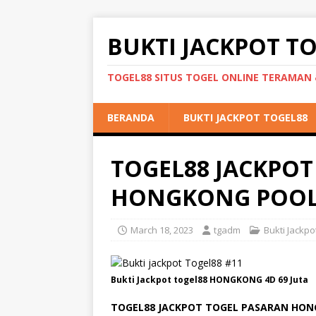
BUKTI JACKPOT T
TOGEL88 SITUS TOGEL ONLINE TERAMAN &
BERANDA
BUKTI JACKPOT TOGEL88
TOGEL88 JACKPOT
HONGKONG POOLS 
March 18, 2023
tgadm
Bukti Jackpo
Bukti Jackpot togel88 HONGKONG 4D 69 Juta
TOGEL88 JACKPOT TOGEL PASARAN HONGK