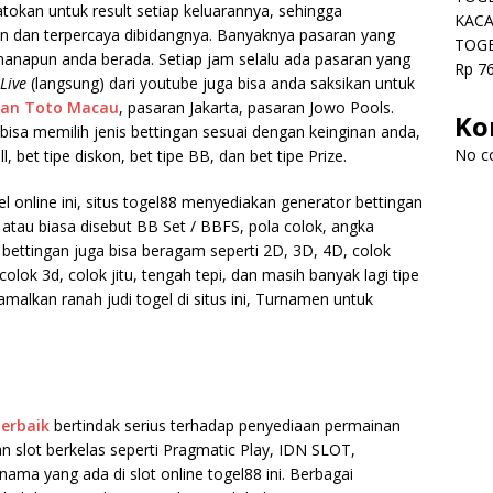
atokan untuk result setiap keluarannya, sehingga
KACA
 dan terpercaya dibidangnya. Banyaknya pasaran yang
TOGE
anapun anda berada. Setiap jam selalu ada pasaran yang
Rp 7
Live
(langsung) dari youtube juga bisa anda saksikan untuk
ran Toto Macau
, pasaran Jakarta, pasaran Jowo Pools.
Ko
isa memilih jenis bettingan sesuai dengan keinginan anda,
No c
ll, bet tipe diskon, bet tipe BB, dan bet tipe Prize.
nline ini, situs togel88 menyediakan generator bettingan
atau biasa disebut BB Set / BBFS, pola colok, angka
s bettingan juga bisa beragam seperti 2D, 3D, 4D, colok
olok 3d, colok jitu, tengah tepi, dan masih banyak lagi tipe
amalkan ranah judi togel di situs ini, Turnamen untuk
terbaik
bertindak serius terhadap penyediaan permainan
n slot berkelas seperti Pragmatic Play, IDN SLOT,
ama yang ada di slot online togel88 ini. Berbagai