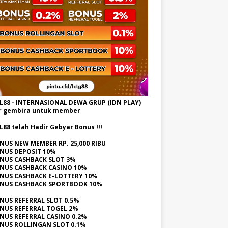
L88 - INTERNASIONAL DEWA GRUP (IDN PLAY)
r gembira untuk member
88 telah Hadir Gebyar Bonus !!!
NUS NEW MEMBER RP. 25,000 RIBU
NUS DEPOSIT 10%
NUS CASHBACK SLOT 3%
NUS CASHBACK CASINO 10%
NUS CASHBACK E-LOTTERY 10%
NUS CASHBACK SPORTBOOK 10%
NUS REFERRAL SLOT 0.5%
NUS REFERRAL TOGEL 2%
NUS REFERRAL CASINO 0.2%
NUS ROLLINGAN SLOT 0.1%