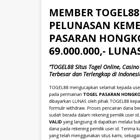
MEMBER TOGEL88
PELUNASAN KEM
PASARAN HONGK
69.000.000,- LUNA
“TOGEL88 Situs Togel Online, Casino 
Terbesar dan Terlengkap di Indonesi
TOGEL88 mengucapkan selamat kepada user i
pada permainan
TOGEL PASARAN HONGK
dibayarkan LUNAS oleh pihak TOGEL88 kepada
formulir withdraw. Proses pencairan dana b
sudah berada dalam rekening pemilik user id.
VALID
yang langsung di dapatkan melalui buk
dana pada rekening pemilik user id. Terima
yang telah menggunakan situs kami, sebag