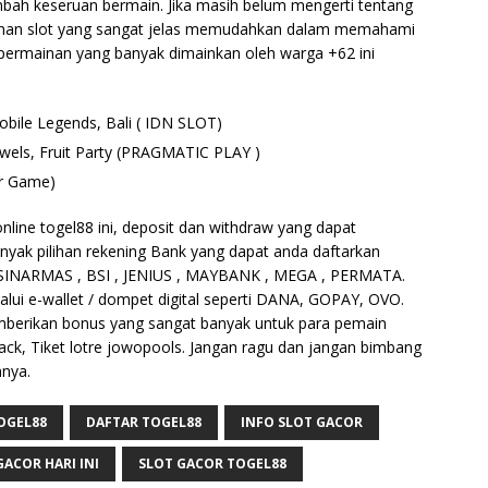
bah keseruan bermain. Jika masih belum mengerti tentang
mainan slot yang sangat jelas memudahkan dalam memahami
permainan yang banyak dimainkan oleh warga +62 ini
bile Legends, Bali ( IDN SLOT)
ewels, Fruit Party (PRAGMATIC PLAY )
er Game)
nline togel88 ini, deposit dan withdraw yang dapat
banyak pilihan rekening Bank yang dapat anda daftarkan
, SINARMAS , BSI , JENIUS , MAYBANK , MEGA , PERMATA.
lalui e-wallet / dompet digital seperti DANA, GOPAY, OVO.
emberikan bonus yang sangat banyak untuk para pemain
back, Tiket lotre jowopools. Jangan ragu dan jangan bimbang
nnya.
OGEL88
DAFTAR TOGEL88
INFO SLOT GACOR
GACOR HARI INI
SLOT GACOR TOGEL88