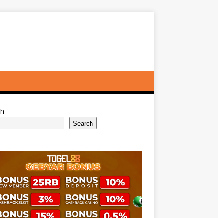
ch
Search