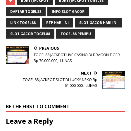
BUKTI JACKPOT
BUKTI JACKPOT TOGEL88
DAFTAR TOGEL88
INFO SLOT GACOR
LINK TOGEL88
RTP HARI INI
SLOT GACOR HARI INI
SLOT GACOR TOGEL88
TOGEL88 PENIPU
PREVIOUS
TOGEL88 JACKPOT LIVE CASINO DI DRAGON TIGER
Rp 70.000.000,- LUNAS
NEXT
TOGEL88 JACKPOT SLOT DI LUCKY NEKO Rp
61.000.000,- LUNAS
BE THE FIRST TO COMMENT
Leave a Reply