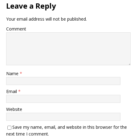
Leave a Reply
Your email address will not be published.
Comment
Name
*
Email
*
Website
Save my name, email, and website in this browser for the
next time I comment.