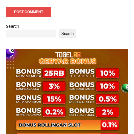
Search
Search