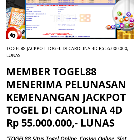
TOGEL88 JACKPOT TOGEL DI CAROLINA 4D Rp 55.000.000,-
LUNAS
MEMBER TOGEL88
MENERIMA PELUNASAN
KEMENANGAN JACKPOT
TOGEL DI CAROLINA 4D
Rp 55.000.000,- LUNAS
“TOGEL88 Situs Togel Online, Casino Online, Slot