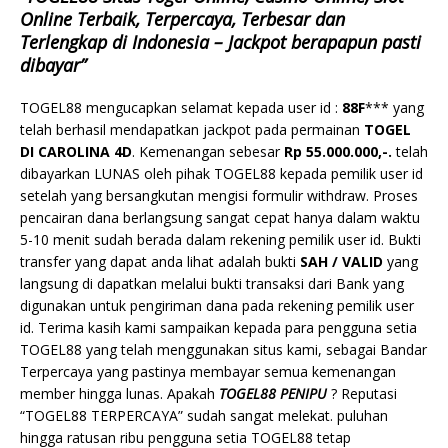
Online Terbaik, Terpercaya, Terbesar dan
Terlengkap di Indonesia – Jackpot berapapun pasti
dibayar”
TOGEL88 mengucapkan selamat kepada user id :
88F
*** yang
telah berhasil mendapatkan jackpot pada permainan
TOGEL
DI CAROLINA 4D
. Kemenangan sebesar
Rp 55.000.000,-.
telah
dibayarkan LUNAS oleh pihak TOGEL88 kepada pemilik user id
setelah yang bersangkutan mengisi formulir withdraw. Proses
pencairan dana berlangsung sangat cepat hanya dalam waktu
5-10 menit sudah berada dalam rekening pemilik user id. Bukti
transfer yang dapat anda lihat adalah bukti
SAH / VALID
yang
langsung di dapatkan melalui bukti transaksi dari Bank yang
digunakan untuk pengiriman dana pada rekening pemilik user
id. Terima kasih kami sampaikan kepada para pengguna setia
TOGEL88 yang telah menggunakan situs kami, sebagai Bandar
Terpercaya yang pastinya membayar semua kemenangan
member hingga lunas. Apakah
TOGEL88 PENIPU
? Reputasi
“TOGEL88 TERPERCAYA” sudah sangat melekat. puluhan
hingga ratusan ribu pengguna setia TOGEL88 tetap