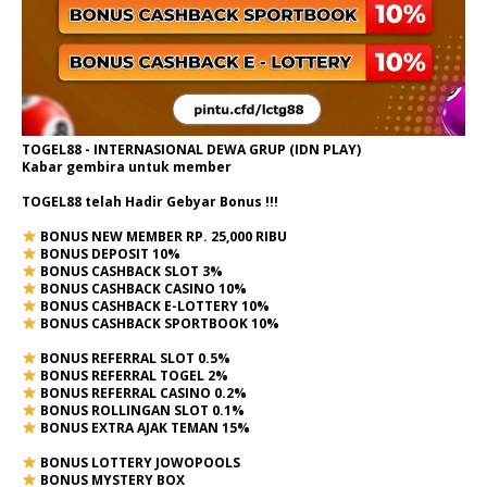
TOGEL88 - INTERNASIONAL DEWA GRUP (IDN PLAY)
Kabar gembira untuk member
TOGEL88 telah Hadir Gebyar Bonus !!!
BONUS NEW MEMBER RP. 25,000 RIBU
BONUS DEPOSIT 10%
BONUS CASHBACK SLOT 3%
BONUS CASHBACK CASINO 10%
BONUS CASHBACK E-LOTTERY 10%
BONUS CASHBACK SPORTBOOK 10%
BONUS REFERRAL SLOT 0.5%
BONUS REFERRAL TOGEL 2%
BONUS REFERRAL CASINO 0.2%
BONUS ROLLINGAN SLOT 0.1%
BONUS EXTRA AJAK TEMAN 15%
BONUS LOTTERY JOWOPOOLS
BONUS MYSTERY BOX