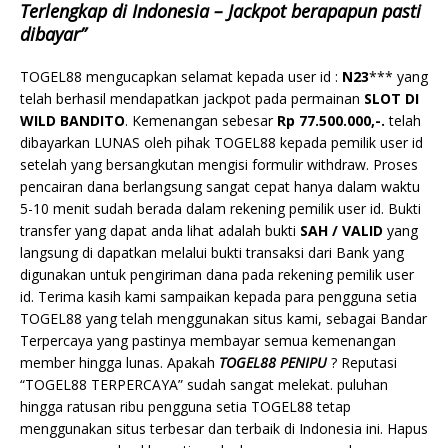
Terlengkap di Indonesia – Jackpot berapapun pasti
dibayar”
TOGEL88 mengucapkan selamat kepada user id :
N23
*** yang
telah berhasil mendapatkan jackpot pada permainan
SLOT DI
WILD BANDITO
. Kemenangan sebesar
Rp 77.500.000,-.
telah
dibayarkan LUNAS oleh pihak TOGEL88 kepada pemilik user id
setelah yang bersangkutan mengisi formulir withdraw. Proses
pencairan dana berlangsung sangat cepat hanya dalam waktu
5-10 menit sudah berada dalam rekening pemilik user id. Bukti
transfer yang dapat anda lihat adalah bukti
SAH / VALID
yang
langsung di dapatkan melalui bukti transaksi dari Bank yang
digunakan untuk pengiriman dana pada rekening pemilik user
id. Terima kasih kami sampaikan kepada para pengguna setia
TOGEL88 yang telah menggunakan situs kami, sebagai Bandar
Terpercaya yang pastinya membayar semua kemenangan
member hingga lunas. Apakah
TOGEL88 PENIPU
? Reputasi
“TOGEL88 TERPERCAYA” sudah sangat melekat. puluhan
hingga ratusan ribu pengguna setia TOGEL88 tetap
menggunakan situs terbesar dan terbaik di Indonesia ini. Hapus