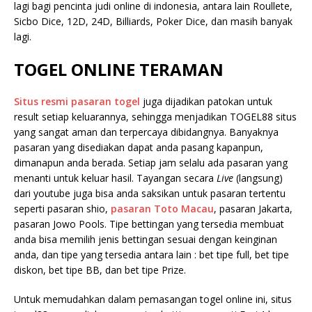
lagi bagi pencinta judi online di indonesia, antara lain Roullete,
Sicbo Dice, 12D, 24D, Billiards, Poker Dice, dan masih banyak
lagi.
TOGEL ONLINE TERAMAN
Situs resmi pasaran togel
juga dijadikan patokan untuk
result setiap keluarannya, sehingga menjadikan TOGEL88 situs
yang sangat aman dan terpercaya dibidangnya. Banyaknya
pasaran yang disediakan dapat anda pasang kapanpun,
dimanapun anda berada. Setiap jam selalu ada pasaran yang
menanti untuk keluar hasil. Tayangan secara
Live
(langsung)
dari youtube juga bisa anda saksikan untuk pasaran tertentu
seperti pasaran shio,
pasaran Toto Macau
, pasaran Jakarta,
pasaran Jowo Pools. Tipe bettingan yang tersedia membuat
anda bisa memilih jenis bettingan sesuai dengan keinginan
anda, dan tipe yang tersedia antara lain : bet tipe full, bet tipe
diskon, bet tipe BB, dan bet tipe Prize.
Untuk memudahkan dalam pemasangan togel online ini, situs