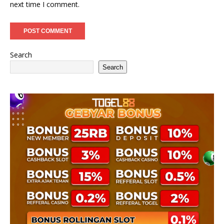
next time I comment.
Search
Search