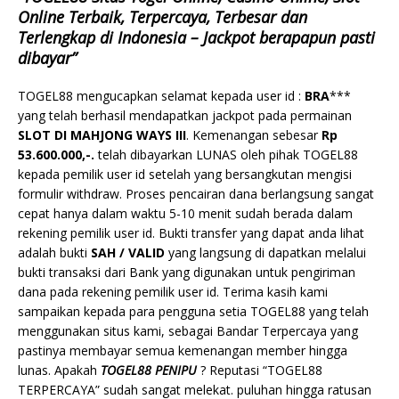
Online Terbaik, Terpercaya, Terbesar dan
Terlengkap di Indonesia – Jackpot berapapun pasti
dibayar”
TOGEL88 mengucapkan selamat kepada user id :
BRA
***
yang telah berhasil mendapatkan jackpot pada permainan
SLOT DI MAHJONG WAYS III
. Kemenangan sebesar
Rp
53.600.000,-.
telah dibayarkan LUNAS oleh pihak TOGEL88
kepada pemilik user id setelah yang bersangkutan mengisi
formulir withdraw. Proses pencairan dana berlangsung sangat
cepat hanya dalam waktu 5-10 menit sudah berada dalam
rekening pemilik user id. Bukti transfer yang dapat anda lihat
adalah bukti
SAH / VALID
yang langsung di dapatkan melalui
bukti transaksi dari Bank yang digunakan untuk pengiriman
dana pada rekening pemilik user id. Terima kasih kami
sampaikan kepada para pengguna setia TOGEL88 yang telah
menggunakan situs kami, sebagai Bandar Terpercaya yang
pastinya membayar semua kemenangan member hingga
lunas. Apakah
TOGEL88 PENIPU
? Reputasi “TOGEL88
TERPERCAYA” sudah sangat melekat. puluhan hingga ratusan