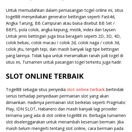
Untuk memudahkan dalam pemasangan togel online ini, situs
togel88 menyediakan generator bettingan seperti Fast4d,
Angka Tarung, BB Campuran atau biasa disebut BB Set /
BBFS, pola colok, angka kepung, mistik, index dan taysen.
Untuk jenis bettingan juga bisa beragam seperti 2D, 3D, 4D,
colok bebas, colok macau / colok 2d, colok naga / colok 3d,
colok jitu, tengah tepi, dan masih banyak lagi tipe bettingan
yang lainnya. Tidak lupa untuk meramalkan ranah judi togel di
situs ini, Turnamen untuk pasangan togel tertentu juga hadir.
SLOT ONLINE TERBAIK
Togel88 sebagai situs penyedia
slot online terbaik
bertindak
serius terhadap penyediaan permainan slot yang akan
dimainkan. Hadirnya permainan slot berkelas seperti Pragmatic
Play, IDN SLOT, Habanero dan masih banyak lagi provider
ternama yang ada di slot online togel88 ini. Berbagai turnamen
slot diselenggarakan untuk menambah keseruan bermain. Jika
masih belum mengerti tentang slot online, cara bermain pada