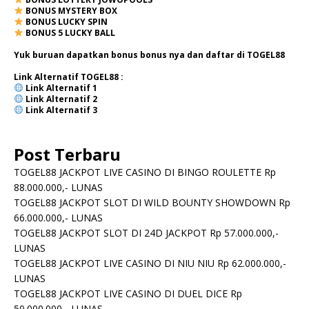
BONUS MYSTERY BOX
BONUS LUCKY SPIN
BONUS 5 LUCKY BALL
Yuk buruan dapatkan bonus bonus nya dan daftar di TOGEL88
Link Alternatif TOGEL88 :
Link Alternatif
1
Link Alternatif
2
Link Alternatif 3
Post Terbaru
TOGEL88 JACKPOT LIVE CASINO DI BINGO ROULETTE Rp
88.000.000,- LUNAS
TOGEL88 JACKPOT SLOT DI WILD BOUNTY SHOWDOWN Rp
66.000.000,- LUNAS
TOGEL88 JACKPOT SLOT DI 24D JACKPOT Rp 57.000.000,-
LUNAS
TOGEL88 JACKPOT LIVE CASINO DI NIU NIU Rp 62.000.000,-
LUNAS
TOGEL88 JACKPOT LIVE CASINO DI DUEL DICE Rp
50.000.000,- LUNAS