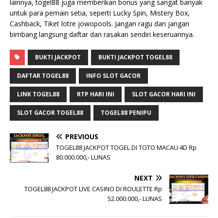
lainnya, togel88 juga memberikan bonus yang sangat banyak
untuk para pemain setia, seperti Lucky Spin, Mistery Box,
Cashback, Tiket lotre jowopools. Jangan ragu dan jangan
bimbang langsung daftar dan rasakan sendiri keseruannya.
BUKTI JACKPOT
BUKTI JACKPOT TOGEL88
DAFTAR TOGEL88
INFO SLOT GACOR
LINK TOGEL88
RTP HARI INI
SLOT GACOR HARI INI
SLOT GACOR TOGEL88
TOGEL88 PENIPU
PREVIOUS
TOGEL88 JACKPOT TOGEL DI TOTO MACAU 4D Rp
80.000.000,- LUNAS
NEXT
TOGEL88 JACKPOT LIVE CASINO DI ROULETTE Rp
52.000.000,- LUNAS