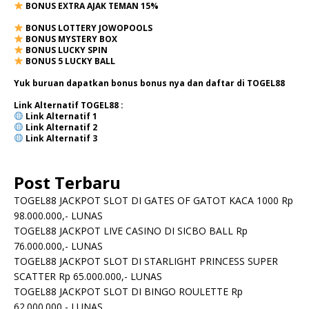
BONUS EXTRA AJAK TEMAN 15%
BONUS LOTTERY JOWOPOOLS
BONUS MYSTERY BOX
BONUS LUCKY SPIN
BONUS 5 LUCKY BALL
Yuk buruan dapatkan bonus bonus nya dan daftar di TOGEL88
Link Alternatif TOGEL88 :
Link Alternatif
1
Link Alternatif
2
Link Alternatif 3
Post Terbaru
TOGEL88 JACKPOT SLOT DI GATES OF GATOT KACA 1000 Rp
98.000.000,- LUNAS
TOGEL88 JACKPOT LIVE CASINO DI SICBO BALL Rp
76.000.000,- LUNAS
TOGEL88 JACKPOT SLOT DI STARLIGHT PRINCESS SUPER
SCATTER Rp 65.000.000,- LUNAS
TOGEL88 JACKPOT SLOT DI BINGO ROULETTE Rp
62.000.000,- LUNAS