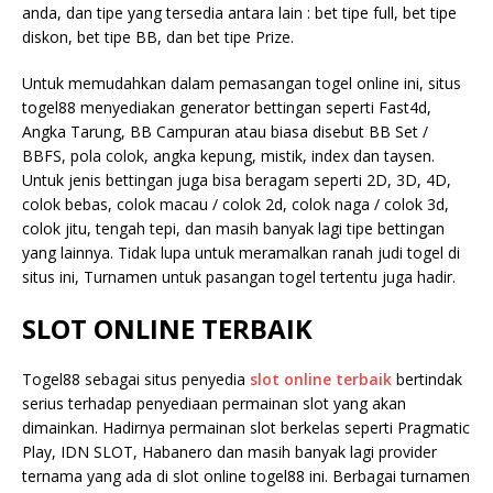
anda, dan tipe yang tersedia antara lain : bet tipe full, bet tipe
diskon, bet tipe BB, dan bet tipe Prize.
Untuk memudahkan dalam pemasangan togel online ini, situs
togel88 menyediakan generator bettingan seperti Fast4d,
Angka Tarung, BB Campuran atau biasa disebut BB Set /
BBFS, pola colok, angka kepung, mistik, index dan taysen.
Untuk jenis bettingan juga bisa beragam seperti 2D, 3D, 4D,
colok bebas, colok macau / colok 2d, colok naga / colok 3d,
colok jitu, tengah tepi, dan masih banyak lagi tipe bettingan
yang lainnya. Tidak lupa untuk meramalkan ranah judi togel di
situs ini, Turnamen untuk pasangan togel tertentu juga hadir.
SLOT ONLINE TERBAIK
Togel88 sebagai situs penyedia
slot online terbaik
bertindak
serius terhadap penyediaan permainan slot yang akan
dimainkan. Hadirnya permainan slot berkelas seperti Pragmatic
Play, IDN SLOT, Habanero dan masih banyak lagi provider
ternama yang ada di slot online togel88 ini. Berbagai turnamen