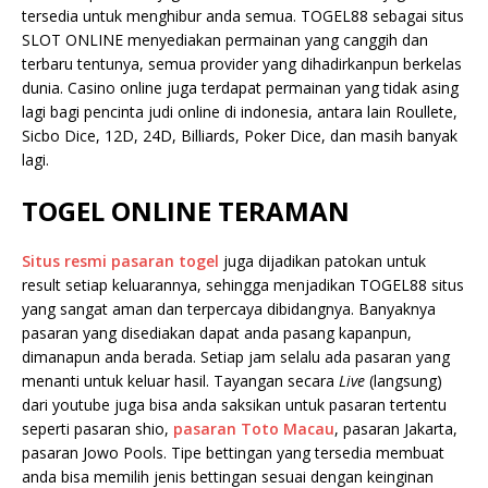
tersedia untuk menghibur anda semua. TOGEL88 sebagai situs
SLOT ONLINE menyediakan permainan yang canggih dan
terbaru tentunya, semua provider yang dihadirkanpun berkelas
dunia. Casino online juga terdapat permainan yang tidak asing
lagi bagi pencinta judi online di indonesia, antara lain Roullete,
Sicbo Dice, 12D, 24D, Billiards, Poker Dice, dan masih banyak
lagi.
TOGEL ONLINE TERAMAN
Situs resmi pasaran togel
juga dijadikan patokan untuk
result setiap keluarannya, sehingga menjadikan TOGEL88 situs
yang sangat aman dan terpercaya dibidangnya. Banyaknya
pasaran yang disediakan dapat anda pasang kapanpun,
dimanapun anda berada. Setiap jam selalu ada pasaran yang
menanti untuk keluar hasil. Tayangan secara
Live
(langsung)
dari youtube juga bisa anda saksikan untuk pasaran tertentu
seperti pasaran shio,
pasaran Toto Macau
, pasaran Jakarta,
pasaran Jowo Pools. Tipe bettingan yang tersedia membuat
anda bisa memilih jenis bettingan sesuai dengan keinginan