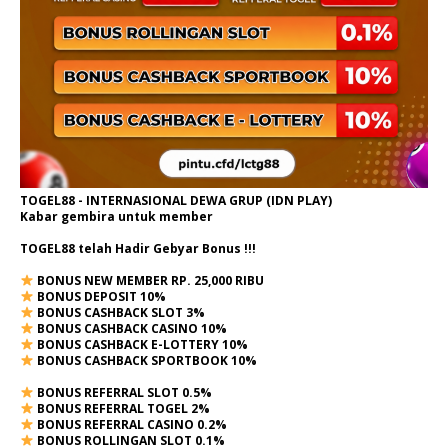
TOGEL88 - INTERNASIONAL DEWA GRUP (IDN PLAY)
Kabar gembira untuk member
TOGEL88 telah Hadir Gebyar Bonus !!!
BONUS NEW MEMBER RP. 25,000 RIBU
BONUS DEPOSIT 10%
BONUS CASHBACK SLOT 3%
BONUS CASHBACK CASINO 10%
BONUS CASHBACK E-LOTTERY 10%
BONUS CASHBACK SPORTBOOK 10%
BONUS REFERRAL SLOT 0.5%
BONUS REFERRAL TOGEL 2%
BONUS REFERRAL CASINO 0.2%
BONUS ROLLINGAN SLOT 0.1%