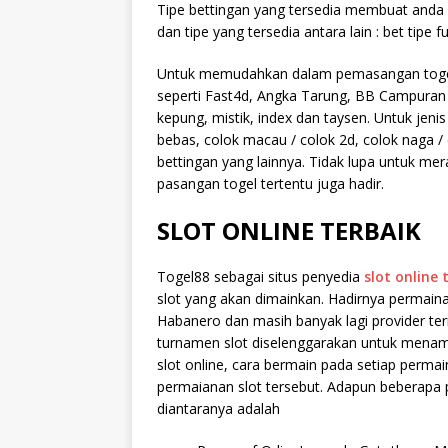
Tipe bettingan yang tersedia membuat anda b
dan tipe yang tersedia antara lain : bet tipe fu
Untuk memudahkan dalam pemasangan togel o
seperti Fast4d, Angka Tarung, BB Campuran 
kepung, mistik, index dan taysen. Untuk jeni
bebas, colok macau / colok 2d, colok naga / c
bettingan yang lainnya. Tidak lupa untuk mer
pasangan togel tertentu juga hadir.
SLOT ONLINE TERBAIK
Togel88 sebagai situs penyedia
slot online 
slot yang akan dimainkan. Hadirnya permaina
Habanero dan masih banyak lagi provider tern
turnamen slot diselenggarakan untuk menam
slot online, cara bermain pada setiap per
permaianan slot tersebut. Adapun beberapa 
diantaranya adalah