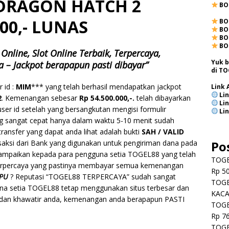
 DRAGON HATCH 2
BO
000,- LUNAS
BO
BO
BO
BO
Online, Slot Online Terbaik, Terpercaya,
Yuk b
a – Jackpot berapapun pasti dibayar”
di TO
 id :
MIM
*** yang telah berhasil mendapatkan jackpot
Link 
Li
2
. Kemenangan sebesar
Rp 54.500.000,-.
telah dibayarkan
Li
er id setelah yang bersangkutan mengisi formulir
Lin
ng sangat cepat hanya dalam waktu 5-10 menit sudah
transfer yang dapat anda lihat adalah bukti
SAH / VALID
nsaksi dari Bank yang digunakan untuk pengiriman dana pada
Po
i sampaikan kepada para pengguna setia TOGEL88 yang telah
TOGE
Terpercaya yang pastinya membayar semua kemenangan
Rp 5
IPU
? Reputasi “TOGEL88 TERPERCAYA” sudah sangat
TOGE
una setia TOGEL88 tetap menggunakan situs terbesar dan
KACA
as dan khawatir anda, kemenangan anda berapapun PASTI
TOGE
Rp 7
TOGE