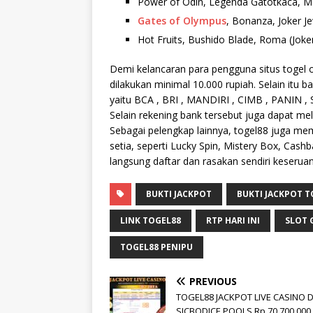
Power of Odin, Legenda Gatotkaca, Mo
Gates of Olympus
, Bonanza, Joker J
Hot Fruits, Bushido Blade, Roma (Jok
Demi kelancaran para pengguna situs togel o
dilakukan minimal 10.000 rupiah. Selain itu 
yaitu BCA , BRI , MANDIRI , CIMB , PANIN 
Selain rekening bank tersebut juga dapat me
Sebagai pelengkap lainnya, togel88 juga m
setia, seperti Lucky Spin, Mistery Box, Cash
langsung daftar dan rasakan sendiri keserua
BUKTI JACKPOT
BUKTI JACKPOT T
LINK TOGEL88
RTP HARI INI
SLOT 
TOGEL88 PENIPU
PREVIOUS
TOGEL88 JACKPOT LIVE CASINO D
SICBODICE POOLS Rp 70.700.000,