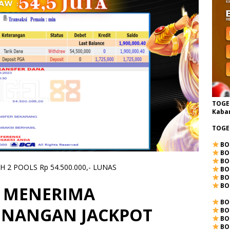
TOGE
Kaba
TOGEL
BO
BO
BO
2 POOLS Rp 54.500.000,- LUNAS
BO
BO
BO
 MENERIMA
BO
ENANGAN JACKPOT
BO
BO
BO