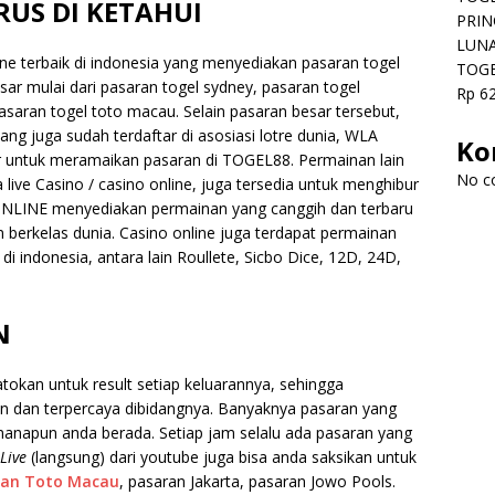
RUS DI KETAHUI
PRIN
LUN
line terbaik di indonesia yang menyediakan pasaran togel
TOGE
sar mulai dari pasaran togel sydney, pasaran togel
Rp 6
saran togel toto macau. Selain pasaran besar tersebut,
ng juga sudah terdaftar di asosiasi lotre dunia, WLA
Ko
untuk meramaikan pasaran di TOGEL88. Permainan lain
No c
ga live Casino / casino online, juga tersedia untuk menghibur
NLINE menyediakan permainan yang canggih dan terbaru
 berkelas dunia. Casino online juga terdapat permainan
e di indonesia, antara lain Roullete, Sicbo Dice, 12D, 24D,
N
atokan untuk result setiap keluarannya, sehingga
 dan terpercaya dibidangnya. Banyaknya pasaran yang
anapun anda berada. Setiap jam selalu ada pasaran yang
Live
(langsung) dari youtube juga bisa anda saksikan untuk
ran Toto Macau
, pasaran Jakarta, pasaran Jowo Pools.