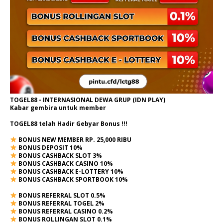
TOGEL88 - INTERNASIONAL DEWA GRUP (IDN PLAY)
Kabar gembira untuk member
TOGEL88 telah Hadir Gebyar Bonus !!!
BONUS NEW MEMBER RP. 25,000 RIBU
BONUS DEPOSIT 10%
BONUS CASHBACK SLOT 3%
BONUS CASHBACK CASINO 10%
BONUS CASHBACK E-LOTTERY 10%
BONUS CASHBACK SPORTBOOK 10%
BONUS REFERRAL SLOT 0.5%
BONUS REFERRAL TOGEL 2%
BONUS REFERRAL CASINO 0.2%
BONUS ROLLINGAN SLOT 0.1%