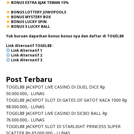
BONUS EXTRA AJAK TEMAN 15%
BONUS LOTTERY JOWOPOOLS
BONUS MYSTERY BOX
BONUS LUCKY SPIN
BONUS 5 LUCKY BALL
Yuk buruan dapatkan bonus bonus nya dan daftar di TOGEL88
Link Alternatif TOGEL88 :
Link Alternatif
1
Link Alternatif
2
Link Alternatif 3
Post Terbaru
TOGEL88 JACKPOT LIVE CASINO DI DUEL DICE Rp
50.000.000,- LUNAS
TOGEL88 JACKPOT SLOT DI GATES OF GATOT KACA 1000 Rp
98.000.000,- LUNAS
TOGEL88 JACKPOT LIVE CASINO DI SICBO BALL Rp
76.000.000,- LUNAS
TOGEL88 JACKPOT SLOT DI STARLIGHT PRINCESS SUPER
SCATTER Rp 65.000.000,- LUNAS