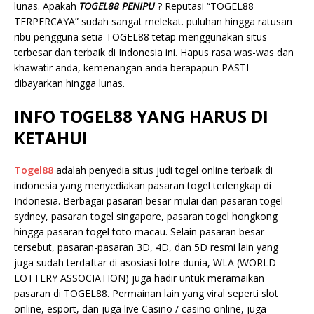
lunas. Apakah
TOGEL88 PENIPU
? Reputasi “TOGEL88
TERPERCAYA” sudah sangat melekat. puluhan hingga ratusan
ribu pengguna setia TOGEL88 tetap menggunakan situs
terbesar dan terbaik di Indonesia ini. Hapus rasa was-was dan
khawatir anda, kemenangan anda berapapun PASTI
dibayarkan hingga lunas.
INFO TOGEL88 YANG HARUS DI
KETAHUI
Togel88
adalah penyedia situs judi togel online terbaik di
indonesia yang menyediakan pasaran togel terlengkap di
Indonesia. Berbagai pasaran besar mulai dari pasaran togel
sydney, pasaran togel singapore, pasaran togel hongkong
hingga pasaran togel toto macau. Selain pasaran besar
tersebut, pasaran-pasaran 3D, 4D, dan 5D resmi lain yang
juga sudah terdaftar di asosiasi lotre dunia, WLA (WORLD
LOTTERY ASSOCIATION) juga hadir untuk meramaikan
pasaran di TOGEL88. Permainan lain yang viral seperti slot
online, esport, dan juga live Casino / casino online, juga