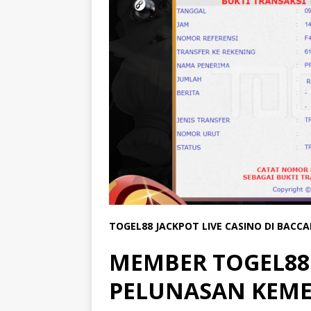
TOGEL88 JACKPOT LIVE CASINO DI BACCAR
MEMBER TOGEL88
PELUNASAN KEME