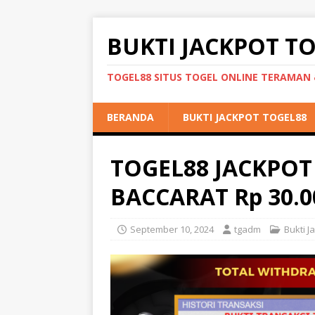
BUKTI JACKPOT T
TOGEL88 SITUS TOGEL ONLINE TERAMAN &
BERANDA
BUKTI JACKPOT TOGEL88
TOGEL88 JACKPOT 
BACCARAT Rp 30.0
September 10, 2024
tgadm
Bukti J