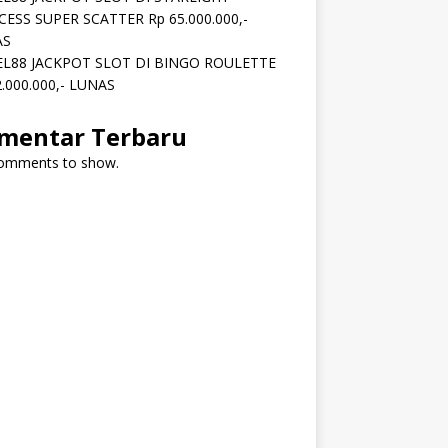
CESS SUPER SCATTER Rp 65.000.000,-
AS
L88 JACKPOT SLOT DI BINGO ROULETTE
2.000.000,- LUNAS
mentar Terbaru
omments to show.