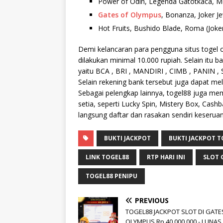
Power of Odin, Legenda Gatotkaca, Mo
Gates of Olympus
, Bonanza, Joker J
Hot Fruits, Bushido Blade, Roma (Jok
Demi kelancaran para pengguna situs togel o
dilakukan minimal 10.000 rupiah. Selain itu 
yaitu BCA , BRI , MANDIRI , CIMB , PANIN 
Selain rekening bank tersebut juga dapat me
Sebagai pelengkap lainnya, togel88 juga m
setia, seperti Lucky Spin, Mistery Box, Cash
langsung daftar dan rasakan sendiri keserua
BUKTI JACKPOT
BUKTI JACKPOT T
LINK TOGEL88
RTP HARI INI
SLOT 
TOGEL88 PENIPU
PREVIOUS
TOGEL88 JACKPOT SLOT DI GATE
OLYMPUS Rp 40.000.000,- LUNAS