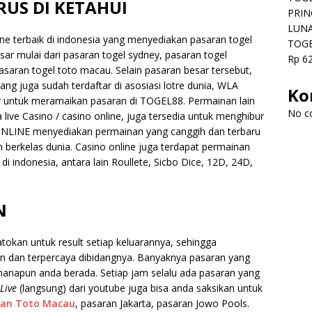
RUS DI KETAHUI
PRIN
LUN
line terbaik di indonesia yang menyediakan pasaran togel
TOGE
sar mulai dari pasaran togel sydney, pasaran togel
Rp 6
saran togel toto macau. Selain pasaran besar tersebut,
ng juga sudah terdaftar di asosiasi lotre dunia, WLA
Ko
untuk meramaikan pasaran di TOGEL88. Permainan lain
No c
ga live Casino / casino online, juga tersedia untuk menghibur
NLINE menyediakan permainan yang canggih dan terbaru
 berkelas dunia. Casino online juga terdapat permainan
e di indonesia, antara lain Roullete, Sicbo Dice, 12D, 24D,
N
atokan untuk result setiap keluarannya, sehingga
 dan terpercaya dibidangnya. Banyaknya pasaran yang
anapun anda berada. Setiap jam selalu ada pasaran yang
Live
(langsung) dari youtube juga bisa anda saksikan untuk
ran Toto Macau
, pasaran Jakarta, pasaran Jowo Pools.