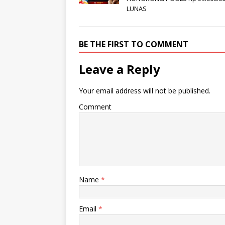
LUNAS
BE THE FIRST TO COMMENT
Leave a Reply
Your email address will not be published.
Comment
Name
*
Email
*