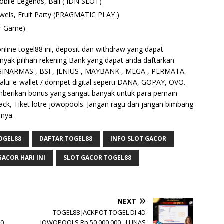
bile Legends, Bali ( IDN SLOT)
ewels, Fruit Party (PRAGMATIC PLAY )
er Game)
nline togel88 ini, deposit dan withdraw yang dapat
banyak pilihan rekening Bank yang dapat anda daftarkan
, SINARMAS , BSI , JENIUS , MAYBANK , MEGA , PERMATA.
lalui e-wallet / dompet digital seperti DANA, GOPAY, OVO.
emberikan bonus yang sangat banyak untuk para pemain
back, Tiket lotre jowopools. Jangan ragu dan jangan bimbang
nnya.
OGEL88
DAFTAR TOGEL88
INFO SLOT GACOR
GACOR HARI INI
SLOT GACOR TOGEL88
NEXT
TOGEL88 JACKPOT TOGEL DI 4D
0,-
JOWOPOOLS Rp 50.000.000,- LUNAS