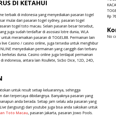
RUS DI KETAHUI
KACA
TOGE
line terbaik di indonesia yang menyediakan pasaran togel
Rp 7
sar mulai dari pasaran togel sydney, pasaran togel
saran togel toto macau. Selain pasaran besar tersebut,
Ko
ng juga sudah terdaftar di asosiasi lotre dunia, WLA
No c
untuk meramaikan pasaran di TOGEL88. Permainan lain
ga live Casino / casino online, juga tersedia untuk menghibur
NLINE menyediakan permainan yang canggih dan terbaru
 berkelas dunia. Casino online juga terdapat permainan
e di indonesia, antara lain Roullete, Sicbo Dice, 12D, 24D,
N
atokan untuk result setiap keluarannya, sehingga
 dan terpercaya dibidangnya. Banyaknya pasaran yang
anapun anda berada. Setiap jam selalu ada pasaran yang
Live
(langsung) dari youtube juga bisa anda saksikan untuk
ran Toto Macau
, pasaran Jakarta, pasaran Jowo Pools.