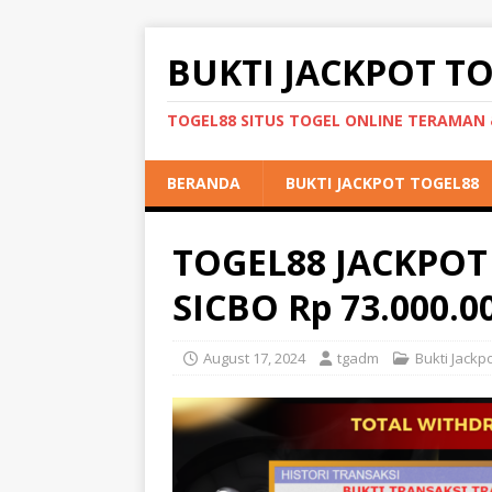
BUKTI JACKPOT T
TOGEL88 SITUS TOGEL ONLINE TERAMAN &
BERANDA
BUKTI JACKPOT TOGEL88
TOGEL88 JACKPOT
SICBO Rp 73.000.0
August 17, 2024
tgadm
Bukti Jackp