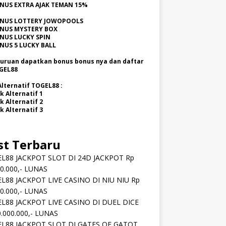
NUS EXTRA AJAK TEMAN 15%
NUS LOTTERY JOWOPOOLS
NUS MYSTERY BOX
NUS LUCKY SPIN
NUS 5 LUCKY BALL
uruan dapatkan bonus bonus nya dan daftar
GEL88
Alternatif TOGEL88 :
nk Alternatif
1
nk Alternatif
2
k Alternatif 3
st Terbaru
L88 JACKPOT SLOT DI 24D JACKPOT Rp
00.000,- LUNAS
L88 JACKPOT LIVE CASINO DI NIU NIU Rp
00.000,- LUNAS
L88 JACKPOT LIVE CASINO DI DUEL DICE
0.000.000,- LUNAS
L88 JACKPOT SLOT DI GATES OF GATOT