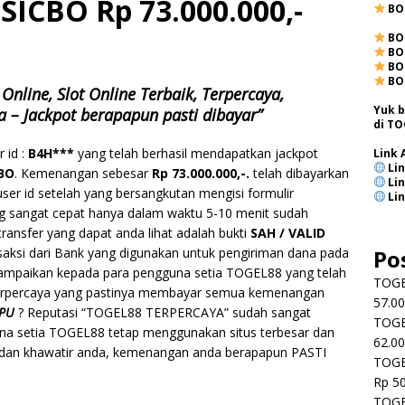
ICBO Rp 73.000.000,-
BO
BO
BO
BO
BO
Online, Slot Online Terbaik, Terpercaya,
Yuk b
a – Jackpot berapapun pasti dibayar”
di TO
 id :
B4H***
yang telah berhasil mendapatkan jackpot
Link 
Li
CBO
. Kemenangan sebesar
Rp 73.000.000,-.
telah dibayarkan
Li
er id setelah yang bersangkutan mengisi formulir
Lin
ng sangat cepat hanya dalam waktu 5-10 menit sudah
transfer yang dapat anda lihat adalah bukti
SAH / VALID
nsaksi dari Bank yang digunakan untuk pengiriman dana pada
Po
i sampaikan kepada para pengguna setia TOGEL88 yang telah
TOGE
Terpercaya yang pastinya membayar semua kemenangan
57.0
IPU
? Reputasi “TOGEL88 TERPERCAYA” sudah sangat
TOGE
una setia TOGEL88 tetap menggunakan situs terbesar dan
62.0
as dan khawatir anda, kemenangan anda berapapun PASTI
TOGE
Rp 5
TOGE