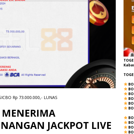
TOGE
Kaba
TOGEL
BO
BO
BO
ICBO Rp 73.000.000,- LUNAS
BO
BO
BO
 MENERIMA
BO
NANGAN JACKPOT LIVE
BO
BO
BO