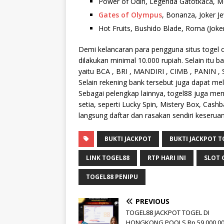
Power of Odin, Legenda Gatotkaca, Mo
Gates of Olympus
, Bonanza, Joker J
Hot Fruits, Bushido Blade, Roma (Jok
Demi kelancaran para pengguna situs togel o
dilakukan minimal 10.000 rupiah. Selain itu 
yaitu BCA , BRI , MANDIRI , CIMB , PANIN 
Selain rekening bank tersebut juga dapat me
Sebagai pelengkap lainnya, togel88 juga m
setia, seperti Lucky Spin, Mistery Box, Cash
langsung daftar dan rasakan sendiri keserua
BUKTI JACKPOT
BUKTI JACKPOT T
LINK TOGEL88
RTP HARI INI
SLOT 
TOGEL88 PENIPU
PREVIOUS
TOGEL88 JACKPOT TOGEL DI
HONGKONG POOLS Rp 59.000.00