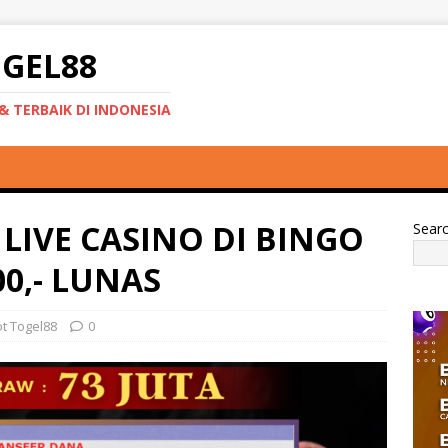
OGEL88
 TERBAIK DI INDONESIA
 LIVE CASINO DI BINGO
Sear
00,- LUNAS
ot Togel88
0