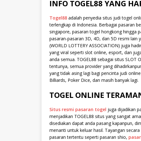
INFO TOGEL88 YANG HA
Togel88
adalah penyedia situs judi togel on
terlengkap di Indonesia. Berbagai pasaran be
singapore, pasaran togel hongkong hingga pa
pasaran-pasaran 3D, 4D, dan 5D resmi lain ya
(WORLD LOTTERY ASSOCIATION) juga hadir 
yang viral seperti slot online, esport, dan ju
anda semua. TOGEL88 sebagai situs SLOT O
tentunya, semua provider yang dihadirkanpun
yang tidak asing lagi bagi pencinta judi onlin
Billiards, Poker Dice, dan masih banyak lagi.
TOGEL ONLINE TERAMA
Situs resmi pasaran togel
juga dijadikan p
menjadikan TOGEL88 situs yang sangat aman
disediakan dapat anda pasang kapanpun, dim
menanti untuk keluar hasil. Tayangan secara
pasaran tertentu seperti pasaran shio,
pasa