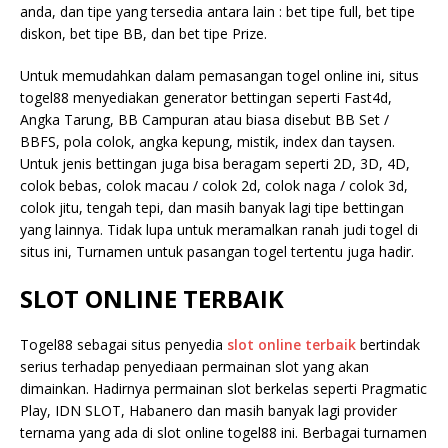
anda, dan tipe yang tersedia antara lain : bet tipe full, bet tipe
diskon, bet tipe BB, dan bet tipe Prize.
Untuk memudahkan dalam pemasangan togel online ini, situs
togel88 menyediakan generator bettingan seperti Fast4d,
Angka Tarung, BB Campuran atau biasa disebut BB Set /
BBFS, pola colok, angka kepung, mistik, index dan taysen.
Untuk jenis bettingan juga bisa beragam seperti 2D, 3D, 4D,
colok bebas, colok macau / colok 2d, colok naga / colok 3d,
colok jitu, tengah tepi, dan masih banyak lagi tipe bettingan
yang lainnya. Tidak lupa untuk meramalkan ranah judi togel di
situs ini, Turnamen untuk pasangan togel tertentu juga hadir.
SLOT ONLINE TERBAIK
Togel88 sebagai situs penyedia
slot online terbaik
bertindak
serius terhadap penyediaan permainan slot yang akan
dimainkan. Hadirnya permainan slot berkelas seperti Pragmatic
Play, IDN SLOT, Habanero dan masih banyak lagi provider
ternama yang ada di slot online togel88 ini. Berbagai turnamen