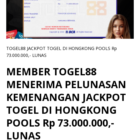
TOGEL88 JACKPOT TOGEL DI HONGKONG POOLS Rp
73.000.000,- LUNAS
MEMBER TOGEL88
MENERIMA PELUNASAN
KEMENANGAN JACKPOT
TOGEL DI HONGKONG
POOLS Rp 73.000.000,-
LUNAS