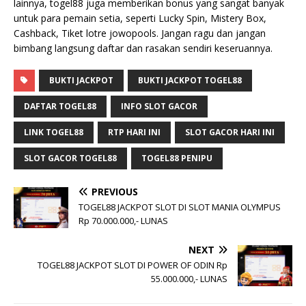
lainnya, togel88 juga memberikan bonus yang sangat banyak
untuk para pemain setia, seperti Lucky Spin, Mistery Box,
Cashback, Tiket lotre jowopools. Jangan ragu dan jangan
bimbang langsung daftar dan rasakan sendiri keseruannya.
BUKTI JACKPOT
BUKTI JACKPOT TOGEL88
DAFTAR TOGEL88
INFO SLOT GACOR
LINK TOGEL88
RTP HARI INI
SLOT GACOR HARI INI
SLOT GACOR TOGEL88
TOGEL88 PENIPU
PREVIOUS
TOGEL88 JACKPOT SLOT DI SLOT MANIA OLYMPUS
Rp 70.000.000,- LUNAS
NEXT
TOGEL88 JACKPOT SLOT DI POWER OF ODIN Rp
55.000.000,- LUNAS