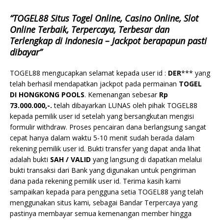
“TOGEL88 Situs Togel Online, Casino Online, Slot
Online Terbaik, Terpercaya, Terbesar dan
Terlengkap di Indonesia – Jackpot berapapun pasti
dibayar”
TOGEL88 mengucapkan selamat kepada user id :
DER
*** yang
telah berhasil mendapatkan jackpot pada permainan
TOGEL
DI HONGKONG POOLS
. Kemenangan sebesar
Rp
73.000.000,-.
telah dibayarkan LUNAS oleh pihak TOGEL88
kepada pemilik user id setelah yang bersangkutan mengisi
formulir withdraw. Proses pencairan dana berlangsung sangat
cepat hanya dalam waktu 5-10 menit sudah berada dalam
rekening pemilik user id. Bukti transfer yang dapat anda lihat
adalah bukti
SAH / VALID
yang langsung di dapatkan melalui
bukti transaksi dari Bank yang digunakan untuk pengiriman
dana pada rekening pemilik user id. Terima kasih kami
sampaikan kepada para pengguna setia TOGEL88 yang telah
menggunakan situs kami, sebagai Bandar Terpercaya yang
pastinya membayar semua kemenangan member hingga