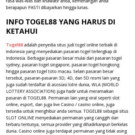
rasa was-was dan khawatir anda, kemenangan anda
berapapun PASTI dibayarkan hingga lunas.
INFO TOGEL88 YANG HARUS DI
KETAHUI
Togel88
adalah penyedia situs judi togel online terbaik di
indonesia yang menyediakan pasaran togel terlengkap di
Indonesia. Berbagai pasaran besar mulai dari pasaran togel
sydney, pasaran togel singapore, pasaran togel hongkong
hingga pasaran togel toto macau. Selain pasaran besar
tersebut, pasaran-pasaran 3D, 4D, dan 5D resmi lain yang
juga sudah terdaftar di asosiasi lotre dunia, WLA (WORLD
LOTTERY ASSOCIATION) juga hadir untuk meramaikan
pasaran di TOGEL88. Permainan lain yang viral seperti slot
online, esport, dan juga live Casino / casino online, juga
tersedia untuk menghibur anda semua. TOGEL88 sebagai situs
SLOT ONLINE menyediakan permainan yang canggih dan
terbaru tentunya, semua provider yang dihadirkanpun berkelas
dunia. Casino online juga terdapat permainan yang tidak asing