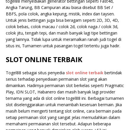
togel88 menyediakan generator bettingan seperti Fast4d,
Angka Tarung, BB Campuran atau biasa disebut BB Set /
BBFS, pola colok, angka kepung, mistik, index dan taysen.
Untuk jenis bettingan juga bisa beragam seperti 2D, 3D, 4D,
colok bebas, colok macau / colok 2d, colok naga / colok 3d,
colok jitu, tengah tepi, dan masih banyak lagi tipe bettingan
yang lainnya. Tidak lupa untuk meramalkan ranah judi togel di
situs ini, Turnamen untuk pasangan togel tertentu juga hadir.
SLOT ONLINE TERBAIK
Togel88 sebagai situs penyedia
slot online terbaik
bertindak
serius terhadap penyediaan permainan slot yang akan
dimainkan. Hadirnya permainan slot berkelas seperti Pragmatic
Play, IDN SLOT, Habanero dan masih banyak lagi provider
ternama yang ada di slot online togel88 ini. Berbagai turnamen
slot diselenggarakan untuk menambah keseruan bermain. Jika
masih belum mengerti tentang slot online, cara bermain pada
setiap permainan slot yang sangat jelas memudahkan dalam
memahami permaianan slot tersebut. Adapun beberapa