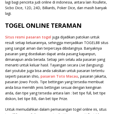
lagi bagi pencinta judi online di indonesia, antara lain Roullete,
Sicbo Dice, 12D, 24D, Billiards, Poker Dice, dan masih banyak
lagi.
TOGEL ONLINE TERAMAN
Situs resmi pasaran togel
juga dijadikan patokan untuk
result setiap keluarannya, sehingga menjadikan TOGEL88 situs
yang sangat aman dan terpercaya dibidangnya. Banyaknya
pasaran yang disediakan dapat anda pasang kapanpun,
dimanapun anda berada. Setiap jam selalu ada pasaran yang
menanti untuk keluar hasil. Tayangan secara
Live
(langsung)
dari youtube juga bisa anda saksikan untuk pasaran tertentu
seperti pasaran shio,
pasaran Toto Macau
, pasaran Jakarta,
pasaran Jowo Pools. Tipe bettingan yang tersedia membuat
anda bisa memilih jenis bettingan sesuai dengan keinginan
anda, dan tipe yang tersedia antara lain : bet tipe full, bet tipe
diskon, bet tipe BB, dan bet tipe Prize.
Untuk memudahkan dalam pemasangan togel online ini, situs