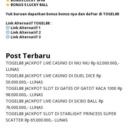
BONUS LUCKY SPIN
BONUS 5 LUCKY BALL
Yuk buruan dapatkan bonus bonus nya dan daftar di TOGEL88
Link Alternatif TOGEL88 :
Link Alternatif
1
Link Alternatif
2
Link Alternatif 3
Post Terbaru
TOGEL88 JACKPOT LIVE CASINO DI NIU NIU Rp 62.000.000,-
LUNAS
TOGEL88 JACKPOT LIVE CASINO DI DUEL DICE Rp
50.000.000,- LUNAS
TOGEL88 JACKPOT SLOT DI GATES OF GATOT KACA 1000 Rp
98.000.000,- LUNAS
TOGEL88 JACKPOT LIVE CASINO DI SICBO BALL Rp
76.000.000,- LUNAS
TOGEL88 JACKPOT SLOT DI STARLIGHT PRINCESS SUPER
SCATTER Rp 65.000.000,- LUNAS