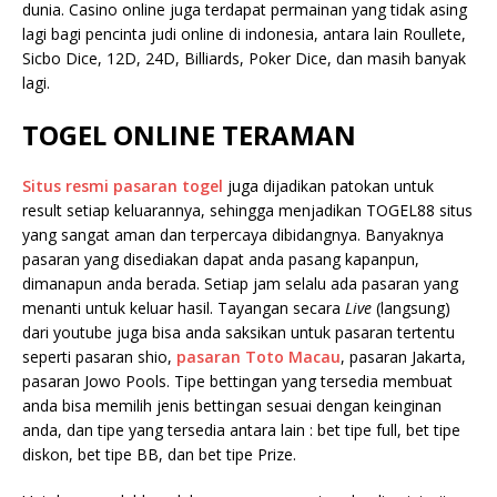
dunia. Casino online juga terdapat permainan yang tidak asing
lagi bagi pencinta judi online di indonesia, antara lain Roullete,
Sicbo Dice, 12D, 24D, Billiards, Poker Dice, dan masih banyak
lagi.
TOGEL ONLINE TERAMAN
Situs resmi pasaran togel
juga dijadikan patokan untuk
result setiap keluarannya, sehingga menjadikan TOGEL88 situs
yang sangat aman dan terpercaya dibidangnya. Banyaknya
pasaran yang disediakan dapat anda pasang kapanpun,
dimanapun anda berada. Setiap jam selalu ada pasaran yang
menanti untuk keluar hasil. Tayangan secara
Live
(langsung)
dari youtube juga bisa anda saksikan untuk pasaran tertentu
seperti pasaran shio,
pasaran Toto Macau
, pasaran Jakarta,
pasaran Jowo Pools. Tipe bettingan yang tersedia membuat
anda bisa memilih jenis bettingan sesuai dengan keinginan
anda, dan tipe yang tersedia antara lain : bet tipe full, bet tipe
diskon, bet tipe BB, dan bet tipe Prize.