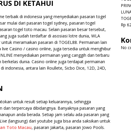
RUS DI KETAHUI
PRIN
LUN
line terbaik di indonesia yang menyediakan pasaran togel
TOGE
sar mulai dari pasaran togel sydney, pasaran togel
Rp 6
saran togel toto macau. Selain pasaran besar tersebut,
ng juga sudah terdaftar di asosiasi lotre dunia, WLA
Ko
untuk meramaikan pasaran di TOGEL88. Permainan lain
No c
ga live Casino / casino online, juga tersedia untuk menghibur
NLINE menyediakan permainan yang canggih dan terbaru
 berkelas dunia. Casino online juga terdapat permainan
e di indonesia, antara lain Roullete, Sicbo Dice, 12D, 24D,
N
atokan untuk result setiap keluarannya, sehingga
 dan terpercaya dibidangnya. Banyaknya pasaran yang
anapun anda berada. Setiap jam selalu ada pasaran yang
Live
(langsung) dari youtube juga bisa anda saksikan untuk
ran Toto Macau
, pasaran Jakarta, pasaran Jowo Pools.