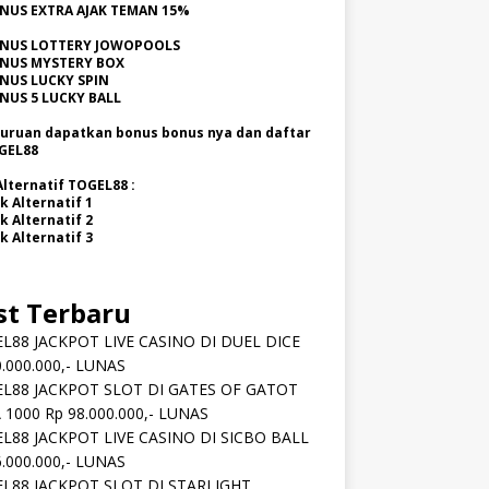
NUS EXTRA AJAK TEMAN 15%
NUS LOTTERY JOWOPOOLS
NUS MYSTERY BOX
NUS LUCKY SPIN
NUS 5 LUCKY BALL
uruan dapatkan bonus bonus nya dan daftar
GEL88
Alternatif TOGEL88 :
nk Alternatif
1
nk Alternatif
2
k Alternatif 3
st Terbaru
L88 JACKPOT LIVE CASINO DI DUEL DICE
0.000.000,- LUNAS
L88 JACKPOT SLOT DI GATES OF GATOT
 1000 Rp 98.000.000,- LUNAS
L88 JACKPOT LIVE CASINO DI SICBO BALL
6.000.000,- LUNAS
L88 JACKPOT SLOT DI STARLIGHT