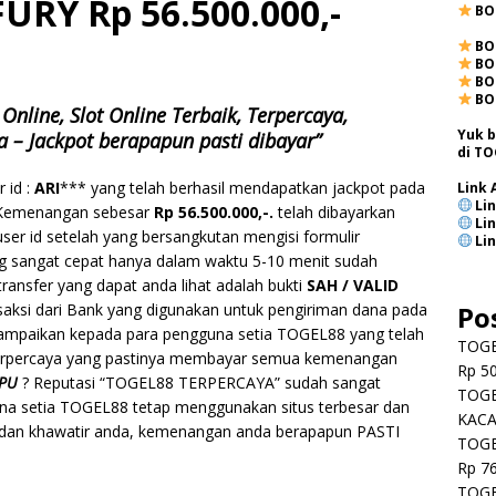
URY Rp 56.500.000,-
BO
BO
BO
BO
BO
Online, Slot Online Terbaik, Terpercaya,
Yuk b
a – Jackpot berapapun pasti dibayar”
di TO
 id :
ARI
*** yang telah berhasil mendapatkan jackpot pada
Link 
Li
 Kemenangan sebesar
Rp 56.500.000,-.
telah dibayarkan
Li
er id setelah yang bersangkutan mengisi formulir
Lin
ng sangat cepat hanya dalam waktu 5-10 menit sudah
transfer yang dapat anda lihat adalah bukti
SAH / VALID
nsaksi dari Bank yang digunakan untuk pengiriman dana pada
Po
i sampaikan kepada para pengguna setia TOGEL88 yang telah
TOGE
Terpercaya yang pastinya membayar semua kemenangan
Rp 5
IPU
? Reputasi “TOGEL88 TERPERCAYA” sudah sangat
TOGE
una setia TOGEL88 tetap menggunakan situs terbesar dan
KACA
as dan khawatir anda, kemenangan anda berapapun PASTI
TOGE
Rp 7
TOGE