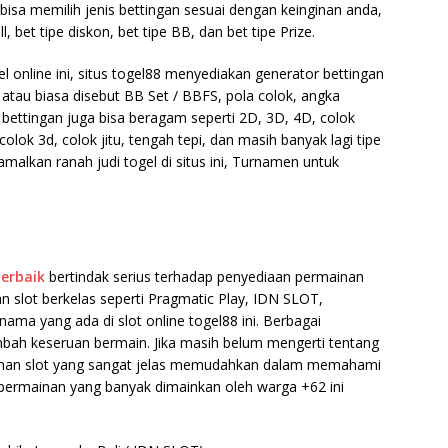
isa memilih jenis bettingan sesuai dengan keinginan anda,
ll, bet tipe diskon, bet tipe BB, dan bet tipe Prize.
nline ini, situs togel88 menyediakan generator bettingan
atau biasa disebut BB Set / BBFS, pola colok, angka
s bettingan juga bisa beragam seperti 2D, 3D, 4D, colok
olok 3d, colok jitu, tengah tepi, dan masih banyak lagi tipe
amalkan ranah judi togel di situs ini, Turnamen untuk
terbaik
bertindak serius terhadap penyediaan permainan
n slot berkelas seperti Pragmatic Play, IDN SLOT,
ama yang ada di slot online togel88 ini. Berbagai
bah keseruan bermain. Jika masih belum mengerti tentang
mainan slot yang sangat jelas memudahkan dalam memahami
permainan yang banyak dimainkan oleh warga +62 ini