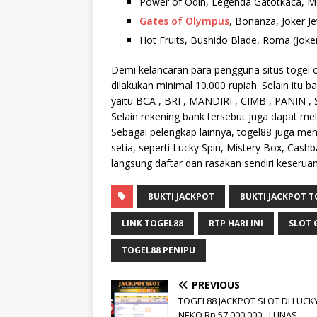
Power of Odin, Legenda Gatotkaca, Mo
Gates of Olympus
, Bonanza, Joker J
Hot Fruits, Bushido Blade, Roma (Jok
Demi kelancaran para pengguna situs togel o
dilakukan minimal 10.000 rupiah. Selain itu 
yaitu BCA , BRI , MANDIRI , CIMB , PANIN 
Selain rekening bank tersebut juga dapat me
Sebagai pelengkap lainnya, togel88 juga m
setia, seperti Lucky Spin, Mistery Box, Cash
langsung daftar dan rasakan sendiri keserua
BUKTI JACKPOT
BUKTI JACKPOT T
LINK TOGEL88
RTP HARI INI
SLOT 
TOGEL88 PENIPU
PREVIOUS
TOGEL88 JACKPOT SLOT DI LUCK
NEKO Rp 57.000.000,- LUNAS