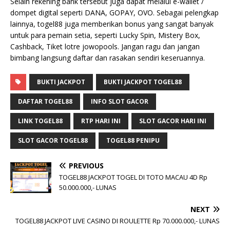
Selain rekening bank tersebut juga dapat melalui e-wallet /
dompet digital seperti DANA, GOPAY, OVO. Sebagai pelengkap
lainnya, togel88 juga memberikan bonus yang sangat banyak
untuk para pemain setia, seperti Lucky Spin, Mistery Box,
Cashback, Tiket lotre jowopools. Jangan ragu dan jangan
bimbang langsung daftar dan rasakan sendiri keseruannya.
BUKTI JACKPOT
BUKTI JACKPOT TOGEL88
DAFTAR TOGEL88
INFO SLOT GACOR
LINK TOGEL88
RTP HARI INI
SLOT GACOR HARI INI
SLOT GACOR TOGEL88
TOGEL88 PENIPU
PREVIOUS
TOGEL88 JACKPOT TOGEL DI TOTO MACAU 4D Rp
50.000.000,- LUNAS
NEXT
TOGEL88 JACKPOT LIVE CASINO DI ROULETTE Rp 70.000.000,- LUNAS