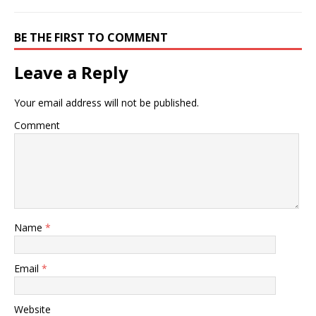
BE THE FIRST TO COMMENT
Leave a Reply
Your email address will not be published.
Comment
Name
*
Email
*
Website