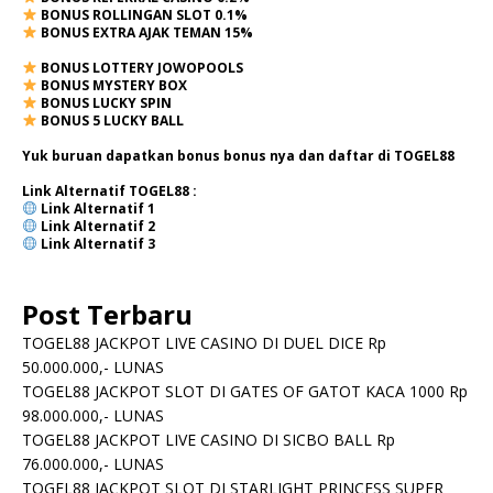
BONUS ROLLINGAN SLOT 0.1%
BONUS EXTRA AJAK TEMAN 15%
BONUS LOTTERY JOWOPOOLS
BONUS MYSTERY BOX
BONUS LUCKY SPIN
BONUS 5 LUCKY BALL
Yuk buruan dapatkan bonus bonus nya dan daftar di TOGEL88
Link Alternatif TOGEL88 :
Link Alternatif
1
Link Alternatif
2
Link Alternatif 3
Post Terbaru
TOGEL88 JACKPOT LIVE CASINO DI DUEL DICE Rp
50.000.000,- LUNAS
TOGEL88 JACKPOT SLOT DI GATES OF GATOT KACA 1000 Rp
98.000.000,- LUNAS
TOGEL88 JACKPOT LIVE CASINO DI SICBO BALL Rp
76.000.000,- LUNAS
TOGEL88 JACKPOT SLOT DI STARLIGHT PRINCESS SUPER