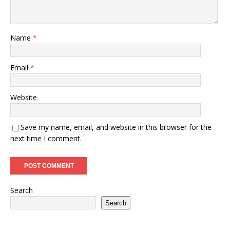
Name
*
Email
*
Website
Save my name, email, and website in this browser for the
next time I comment.
Search
Search