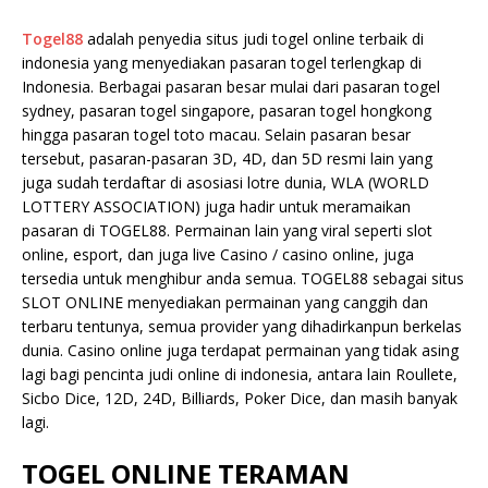
Togel88
adalah penyedia situs judi togel online terbaik di
indonesia yang menyediakan pasaran togel terlengkap di
Indonesia. Berbagai pasaran besar mulai dari pasaran togel
sydney, pasaran togel singapore, pasaran togel hongkong
hingga pasaran togel toto macau. Selain pasaran besar
tersebut, pasaran-pasaran 3D, 4D, dan 5D resmi lain yang
juga sudah terdaftar di asosiasi lotre dunia, WLA (WORLD
LOTTERY ASSOCIATION) juga hadir untuk meramaikan
pasaran di TOGEL88. Permainan lain yang viral seperti slot
online, esport, dan juga live Casino / casino online, juga
tersedia untuk menghibur anda semua. TOGEL88 sebagai situs
SLOT ONLINE menyediakan permainan yang canggih dan
terbaru tentunya, semua provider yang dihadirkanpun berkelas
dunia. Casino online juga terdapat permainan yang tidak asing
lagi bagi pencinta judi online di indonesia, antara lain Roullete,
Sicbo Dice, 12D, 24D, Billiards, Poker Dice, dan masih banyak
lagi.
TOGEL ONLINE TERAMAN