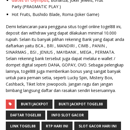
Gates of Olympus
, Bonanza, Joker Jewels, Fruit
Party (PRAGMATIC PLAY )
Hot Fruits, Bushido Blade, Roma (Joker Game)
Demi kelancaran para pengguna situs togel online togel88 ini,
deposit dan withdraw yang dapat dilakukan minimal 10.000
rupiah. Selain itu banyak pilihan rekening Bank yang dapat anda
daftarkan yaitu BCA , BRI , MANDIRI , CIMB , PANIN ,
SINARMAS , BSI , JENIUS , MAYBANK , MEGA , PERMATA.
Selain rekening bank tersebut juga dapat melalui e-wallet /
dompet digital seperti DANA, GOPAY, OVO. Sebagai pelengkap
lainnya, togel88 juga memberikan bonus yang sangat banyak
untuk para pemain setia, seperti Lucky Spin, Mistery Box,
Cashback, Tiket lotre jowopools. Jangan ragu dan jangan
bimbang langsung daftar dan rasakan sendiri keseruannya.
BUKTI JACKPOT
BUKTI JACKPOT TOGEL88
DAFTAR TOGEL88
INFO SLOT GACOR
LINK TOGEL88
RTP HARI INI
SLOT GACOR HARI INI