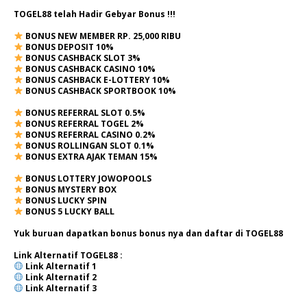
TOGEL88 telah Hadir Gebyar Bonus !!!
BONUS NEW MEMBER RP. 25,000 RIBU
BONUS DEPOSIT 10%
BONUS CASHBACK SLOT 3%
BONUS CASHBACK CASINO 10%
BONUS CASHBACK E-LOTTERY 10%
BONUS CASHBACK SPORTBOOK 10%
BONUS REFERRAL SLOT 0.5%
BONUS REFERRAL TOGEL 2%
BONUS REFERRAL CASINO 0.2%
BONUS ROLLINGAN SLOT 0.1%
BONUS EXTRA AJAK TEMAN 15%
BONUS LOTTERY JOWOPOOLS
BONUS MYSTERY BOX
BONUS LUCKY SPIN
BONUS 5 LUCKY BALL
Yuk buruan dapatkan bonus bonus nya dan daftar di TOGEL88
Link Alternatif TOGEL88 :
Link Alternatif
1
Link Alternatif
2
Link Alternatif 3