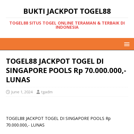
BUKTI JACKPOT TOGEL88
TOGEL88 SITUS TOGEL ONLINE TERAMAN & TERBAIK DI
INDONESIA
TOGEL88 JACKPOT TOGEL DI
SINGAPORE POOLS Rp 70.000.000,-
LUNAS
June 1, 2024
tgadm
TOGEL88 JACKPOT TOGEL DI SINGAPORE POOLS Rp
70.000.000,- LUNAS