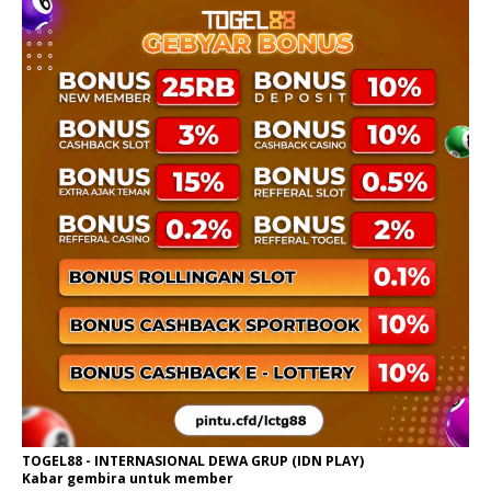
TOGEL88 - INTERNASIONAL DEWA GRUP (IDN PLAY)
Kabar gembira untuk member