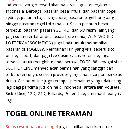
indonesia yang menyediakan pasaran togel terlengkap di
Indonesia. Berbagai pasaran besar mulai dari pasaran togel
sydney, pasaran togel singapore, pasaran togel hongkong
hingga pasaran togel toto macau. Selain pasaran besar
tersebut, pasaran-pasaran 3D, 4D, dan 5D resmi lain yang
juga sudah terdaftar di asosiasi lotre dunia, WLA (WORLD
LOTTERY ASSOCIATION) juga hadir untuk meramaikan
pasaran di TOGEL88. Permainan lain yang viral seperti slot
online, esport, dan juga live Casino / casino online, juga
tersedia untuk menghibur anda semua. TOGEL88 sebagai situs
SLOT ONLINE menyediakan permainan yang canggih dan
terbaru tentunya, semua provider yang dihadirkanpun berkelas
dunia. Casino online juga terdapat permainan yang tidak asing
lagi bagi pencinta judi online di indonesia, antara lain Roullete,
Sicbo Dice, 12D, 24D, Billiards, Poker Dice, dan masih banyak
lagi.
TOGEL ONLINE TERAMAN
Situs resmi pasaran togel
juga dijadikan patokan untuk