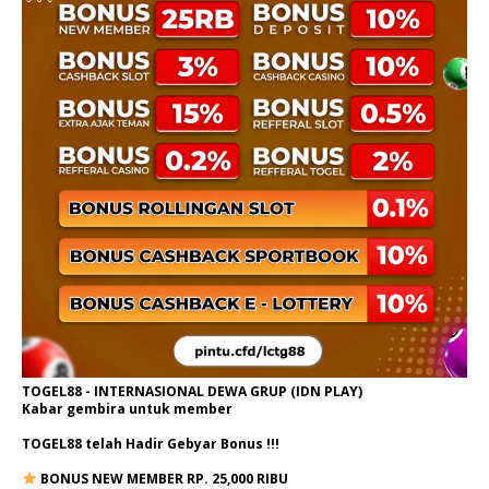
TOGEL88 - INTERNASIONAL DEWA GRUP (IDN PLAY)
Kabar gembira untuk member
TOGEL88 telah Hadir Gebyar Bonus !!!
BONUS NEW MEMBER RP. 25,000 RIBU