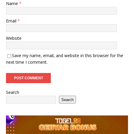
Name
*
Email
*
Website
Save my name, email, and website in this browser for the
next time I comment.
Search
Search