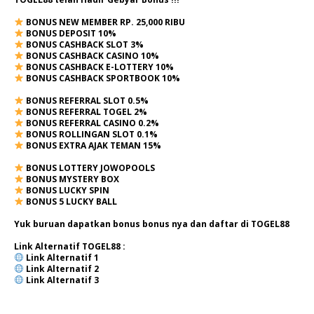
BONUS NEW MEMBER RP. 25,000 RIBU
BONUS DEPOSIT 10%
BONUS CASHBACK SLOT 3%
BONUS CASHBACK CASINO 10%
BONUS CASHBACK E-LOTTERY 10%
BONUS CASHBACK SPORTBOOK 10%
BONUS REFERRAL SLOT 0.5%
BONUS REFERRAL TOGEL 2%
BONUS REFERRAL CASINO 0.2%
BONUS ROLLINGAN SLOT 0.1%
BONUS EXTRA AJAK TEMAN 15%
BONUS LOTTERY JOWOPOOLS
BONUS MYSTERY BOX
BONUS LUCKY SPIN
BONUS 5 LUCKY BALL
Yuk buruan dapatkan bonus bonus nya dan daftar di TOGEL88
Link Alternatif TOGEL88 :
Link Alternatif
1
Link Alternatif
2
Link Alternatif 3