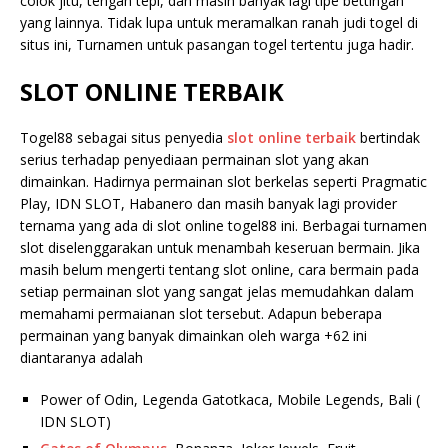
colok jitu, tengah tepi, dan masih banyak lagi tipe bettingan
yang lainnya. Tidak lupa untuk meramalkan ranah judi togel di
situs ini, Turnamen untuk pasangan togel tertentu juga hadir.
SLOT ONLINE TERBAIK
Togel88 sebagai situs penyedia
slot online terbaik
bertindak
serius terhadap penyediaan permainan slot yang akan
dimainkan. Hadirnya permainan slot berkelas seperti Pragmatic
Play, IDN SLOT, Habanero dan masih banyak lagi provider
ternama yang ada di slot online togel88 ini. Berbagai turnamen
slot diselenggarakan untuk menambah keseruan bermain. Jika
masih belum mengerti tentang slot online, cara bermain pada
setiap permainan slot yang sangat jelas memudahkan dalam
memahami permaianan slot tersebut. Adapun beberapa
permainan yang banyak dimainkan oleh warga +62 ini
diantaranya adalah
Power of Odin, Legenda Gatotkaca, Mobile Legends, Bali (
IDN SLOT)