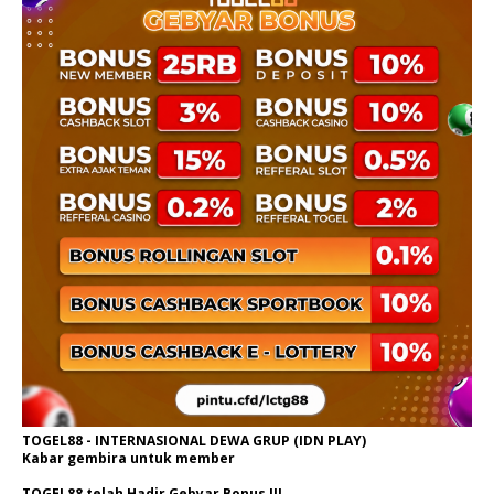
TOGEL88 - INTERNASIONAL DEWA GRUP (IDN PLAY)
Kabar gembira untuk member
TOGEL88 telah Hadir Gebyar Bonus !!!