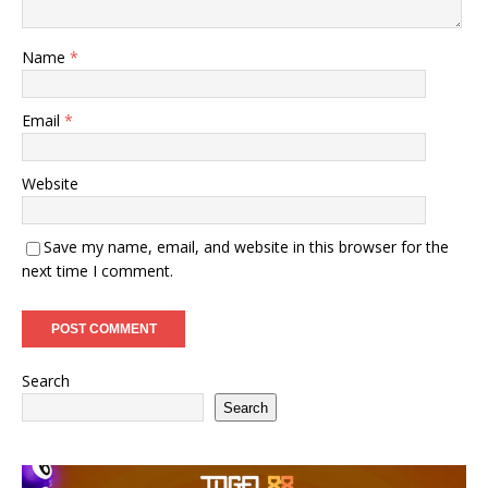
Name
*
Email
*
Website
Save my name, email, and website in this browser for the
next time I comment.
Search
Search