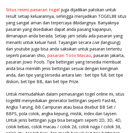
Situs resmi pasaran togel
juga dijadikan patokan untuk
result setiap keluarannya, sehingga menjadikan TOGEL88 situs
yang sangat aman dan terpercaya dibidangnya. Banyaknya
pasaran yang disediakan dapat anda pasang kapanpun,
dimanapun anda berada. Setiap jam selalu ada pasaran yang
menanti untuk keluar hasil. Tayangan secara
Live
(langsung)
dari youtube juga bisa anda saksikan untuk pasaran tertentu
seperti pasaran shio,
pasaran Toto Macau
, pasaran Jakarta,
pasaran Jowo Pools. Tipe bettingan yang tersedia membuat
anda bisa memilih jenis bettingan sesuai dengan keinginan
anda, dan tipe yang tersedia antara lain : bet tipe full, bet tipe
diskon, bet tipe BB, dan bet tipe Prize.
Untuk memudahkan dalam pemasangan togel online ini, situs
togel88 menyediakan generator bettingan seperti Fast4d,
Angka Tarung, BB Campuran atau biasa disebut BB Set /
BBFS, pola colok, angka kepung, mistik, index dan taysen.
Untuk jenis bettingan juga bisa beragam seperti 2D, 3D, 4D,
colok bebas, colok macau / colok 2d, colok naga / colok 3d,