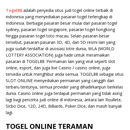
Togel88
adalah penyedia situs judi togel online terbaik di
indonesia yang menyediakan pasaran togel terlengkap di
Indonesia. Berbagai pasaran besar mulai dari pasaran togel
sydney, pasaran togel singapore, pasaran togel hongkong
hingga pasaran togel toto macau. Selain pasaran besar
tersebut, pasaran-pasaran 3D, 4D, dan 5D resmi lain yang
juga sudah terdaftar di asosiasi lotre dunia, WLA (WORLD
LOTTERY ASSOCIATION) juga hadir untuk meramaikan
pasaran di TOGEL88. Permainan lain yang viral seperti slot
online, esport, dan juga live Casino / casino online, juga
tersedia untuk menghibur anda semua. TOGEL88 sebagai situs
SLOT ONLINE menyediakan permainan yang canggih dan
terbaru tentunya, semua provider yang dihadirkanpun berkelas
dunia. Casino online juga terdapat permainan yang tidak asing
lagi bagi pencinta judi online di indonesia, antara lain Roullete,
Sicbo Dice, 12D, 24D, Billiards, Poker Dice, dan masih banyak
lagi.
TOGEL ONLINE TERAMAN