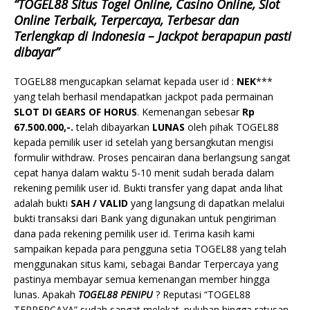
“TOGEL88 Situs Togel Online, Casino Online, Slot
Online Terbaik, Terpercaya, Terbesar dan
Terlengkap di Indonesia – Jackpot berapapun pasti
dibayar”
TOGEL88 mengucapkan selamat kepada user id :
NEK
***
yang telah berhasil mendapatkan jackpot pada permainan
SLOT DI GEARS OF HORUS
. Kemenangan sebesar
Rp
67.500.000,-.
telah dibayarkan
LUNAS
oleh pihak TOGEL88
kepada pemilik user id setelah yang bersangkutan mengisi
formulir withdraw. Proses pencairan dana berlangsung sangat
cepat hanya dalam waktu 5-10 menit sudah berada dalam
rekening pemilik user id. Bukti transfer yang dapat anda lihat
adalah bukti
SAH / VALID
yang langsung di dapatkan melalui
bukti transaksi dari Bank yang digunakan untuk pengiriman
dana pada rekening pemilik user id. Terima kasih kami
sampaikan kepada para pengguna setia TOGEL88 yang telah
menggunakan situs kami, sebagai Bandar Terpercaya yang
pastinya membayar semua kemenangan member hingga
lunas. Apakah
TOGEL88 PENIPU
? Reputasi “TOGEL88
TERPERCAYA” sudah sangat melekat. puluhan hingga ratusan