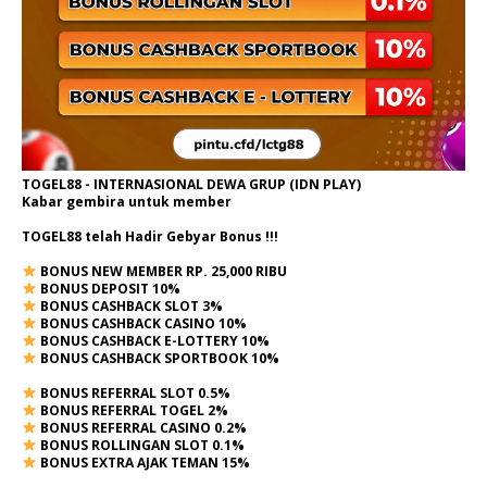
TOGEL88 - INTERNASIONAL DEWA GRUP (IDN PLAY)
Kabar gembira untuk member
TOGEL88 telah Hadir Gebyar Bonus !!!
BONUS NEW MEMBER RP. 25,000 RIBU
BONUS DEPOSIT 10%
BONUS CASHBACK SLOT 3%
BONUS CASHBACK CASINO 10%
BONUS CASHBACK E-LOTTERY 10%
BONUS CASHBACK SPORTBOOK 10%
BONUS REFERRAL SLOT 0.5%
BONUS REFERRAL TOGEL 2%
BONUS REFERRAL CASINO 0.2%
BONUS ROLLINGAN SLOT 0.1%
BONUS EXTRA AJAK TEMAN 15%