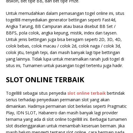
diskon, bet tipe BB, dan bet tipe Prize.
Untuk memudahkan dalam pemasangan togel online ini, situs
togel88 menyediakan generator bettingan seperti Fast4d,
Angka Tarung, BB Campuran atau biasa disebut BB Set /
BBFS, pola colok, angka kepung, mistik, index dan taysen.
Untuk jenis bettingan juga bisa beragam seperti 2D, 3D, 4D,
colok bebas, colok macau / colok 2d, colok naga / colok 3d,
colok jitu, tengah tepi, dan masih banyak lagi tipe bettingan
yang lainnya. Tidak lupa untuk meramalkan ranah judi togel di
situs ini, Turnamen untuk pasangan togel tertentu juga hadir.
SLOT ONLINE TERBAIK
Togel88 sebagai situs penyedia
slot online terbaik
bertindak
serius terhadap penyediaan permainan slot yang akan
dimainkan. Hadirnya permainan slot berkelas seperti Pragmatic
Play, IDN SLOT, Habanero dan masih banyak lagi provider
ternama yang ada di slot online togel88 ini. Berbagai turnamen
slot diselenggarakan untuk menambah keseruan bermain. Jika
masih belum mengerti tentang slot online, cara bermain pada