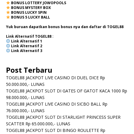
BONUS LOTTERY JOWOPOOLS
BONUS MYSTERY BOX
BONUS LUCKY SPIN
BONUS 5 LUCKY BALL
Yuk buruan dapatkan bonus bonus nya dan daftar di TOGEL88
Link Alternatif TOGEL88 :
Link Alternatif
1
Link Alternatif
2
Link Alternatif 3
Post Terbaru
TOGEL88 JACKPOT LIVE CASINO DI DUEL DICE Rp
50.000.000,- LUNAS
TOGEL88 JACKPOT SLOT DI GATES OF GATOT KACA 1000 Rp
98.000.000,- LUNAS
TOGEL88 JACKPOT LIVE CASINO DI SICBO BALL Rp
76.000.000,- LUNAS
TOGEL88 JACKPOT SLOT DI STARLIGHT PRINCESS SUPER
SCATTER Rp 65.000.000,- LUNAS
TOGEL88 JACKPOT SLOT DI BINGO ROULETTE Rp