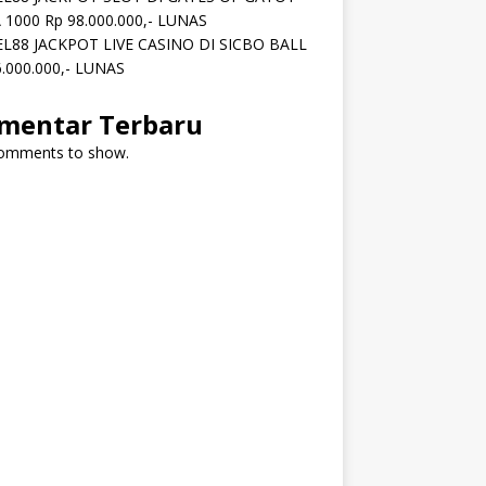
 1000 Rp 98.000.000,- LUNAS
L88 JACKPOT LIVE CASINO DI SICBO BALL
6.000.000,- LUNAS
mentar Terbaru
omments to show.