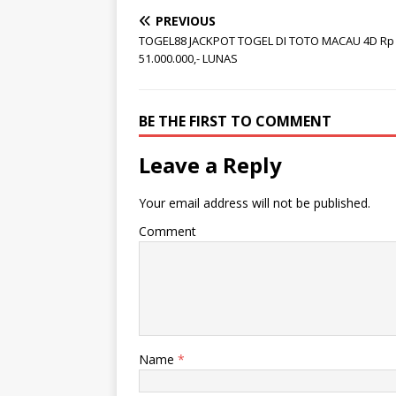
PREVIOUS
TOGEL88 JACKPOT TOGEL DI TOTO MACAU 4D Rp
51.000.000,- LUNAS
BE THE FIRST TO COMMENT
Leave a Reply
Your email address will not be published.
Comment
Name
*