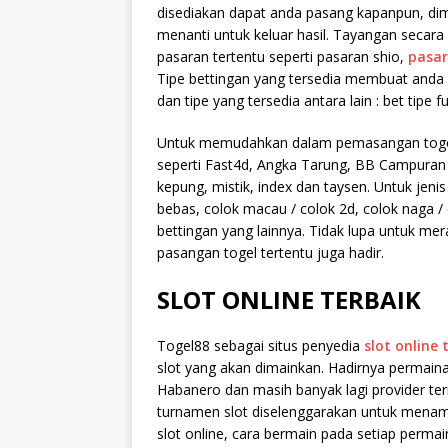
disediakan dapat anda pasang kapanpun, dim
menanti untuk keluar hasil. Tayangan secara
pasaran tertentu seperti pasaran shio,
pasa
Tipe bettingan yang tersedia membuat anda b
dan tipe yang tersedia antara lain : bet tipe fu
Untuk memudahkan dalam pemasangan togel o
seperti Fast4d, Angka Tarung, BB Campuran 
kepung, mistik, index dan taysen. Untuk jeni
bebas, colok macau / colok 2d, colok naga / c
bettingan yang lainnya. Tidak lupa untuk mer
pasangan togel tertentu juga hadir.
SLOT ONLINE TERBAIK
Togel88 sebagai situs penyedia
slot online 
slot yang akan dimainkan. Hadirnya permaina
Habanero dan masih banyak lagi provider tern
turnamen slot diselenggarakan untuk menam
slot online, cara bermain pada setiap per