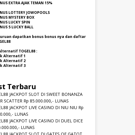
NUS EXTRA AJAK TEMAN 15%
NUS LOTTERY JOWOPOOLS
NUS MYSTERY BOX
NUS LUCKY SPIN
NUS 5 LUCKY BALL
uruan dapatkan bonus bonus nya dan daftar
GEL88
Alternatif TOGEL88 :
nk Alternatif
1
nk Alternatif
2
k Alternatif 3
st Terbaru
L88 JACKPOT SLOT DI SWEET BONANZA
R SCATTER Rp 85.000.000,- LUNAS
L88 JACKPOT LIVE CASINO DI NIU NIU Rp
00.000,- LUNAS
L88 JACKPOT LIVE CASINO DI DUEL DICE
0.000.000,- LUNAS
L88 JACKPOT SLOT DI GATES OF GATOT