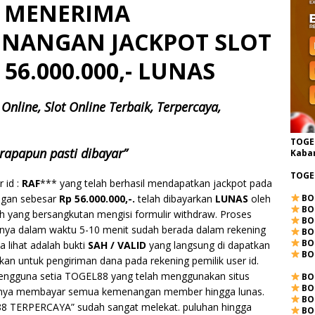
 MENERIMA
NANGAN JACKPOT SLOT
56.000.000,- LUNAS
Online, Slot Online Terbaik, Terpercaya,
TOGE
erapapun pasti dibayar”
Kaba
TOGEL
 id :
RAF
*** yang telah berhasil mendapatkan jackpot pada
ngan sebesar
Rp 56.000.000,-.
telah dibayarkan
LUNAS
oleh
BO
BO
h yang bersangkutan mengisi formulir withdraw. Proses
BO
anya dalam waktu 5-10 menit sudah berada dalam rekening
BO
BO
a lihat adalah bukti
SAH / VALID
yang langsung di dapatkan
BO
akan untuk pengiriman dana pada rekening pemilik user id.
pengguna setia TOGEL88 yang telah menggunakan situs
BO
BO
tinya membayar semua kemenangan member hingga lunas.
BO
8 TERPERCAYA” sudah sangat melekat. puluhan hingga
BO