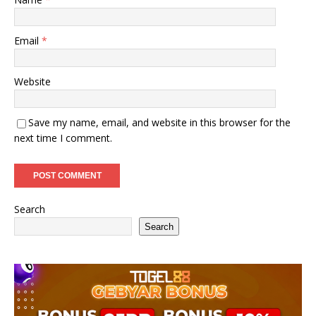
Email
*
Website
Save my name, email, and website in this browser for the
next time I comment.
Search
Search