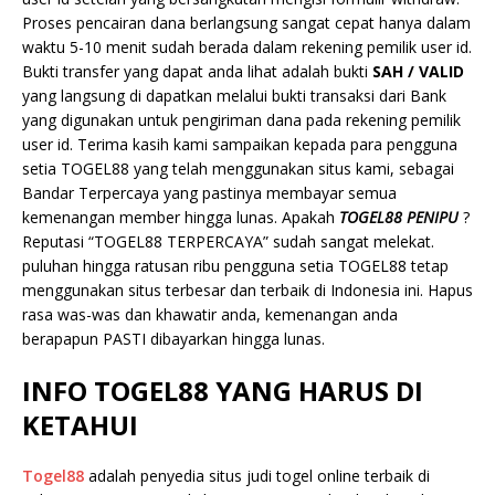
Proses pencairan dana berlangsung sangat cepat hanya dalam
waktu 5-10 menit sudah berada dalam rekening pemilik user id.
Bukti transfer yang dapat anda lihat adalah bukti
SAH / VALID
yang langsung di dapatkan melalui bukti transaksi dari Bank
yang digunakan untuk pengiriman dana pada rekening pemilik
user id. Terima kasih kami sampaikan kepada para pengguna
setia TOGEL88 yang telah menggunakan situs kami, sebagai
Bandar Terpercaya yang pastinya membayar semua
kemenangan member hingga lunas. Apakah
TOGEL88 PENIPU
?
Reputasi “TOGEL88 TERPERCAYA” sudah sangat melekat.
puluhan hingga ratusan ribu pengguna setia TOGEL88 tetap
menggunakan situs terbesar dan terbaik di Indonesia ini. Hapus
rasa was-was dan khawatir anda, kemenangan anda
berapapun PASTI dibayarkan hingga lunas.
INFO TOGEL88 YANG HARUS DI
KETAHUI
Togel88
adalah penyedia situs judi togel online terbaik di