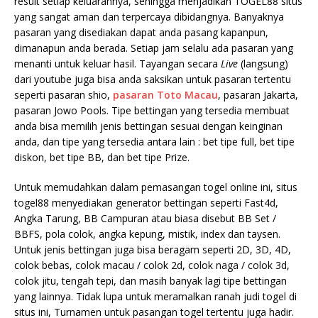
result setiap keluarannya, sehingga menjadikan TOGEL88 situs
yang sangat aman dan terpercaya dibidangnya. Banyaknya
pasaran yang disediakan dapat anda pasang kapanpun,
dimanapun anda berada. Setiap jam selalu ada pasaran yang
menanti untuk keluar hasil. Tayangan secara
Live
(langsung)
dari youtube juga bisa anda saksikan untuk pasaran tertentu
seperti pasaran shio,
pasaran Toto Macau
, pasaran Jakarta,
pasaran Jowo Pools. Tipe bettingan yang tersedia membuat
anda bisa memilih jenis bettingan sesuai dengan keinginan
anda, dan tipe yang tersedia antara lain : bet tipe full, bet tipe
diskon, bet tipe BB, dan bet tipe Prize.
Untuk memudahkan dalam pemasangan togel online ini, situs
togel88 menyediakan generator bettingan seperti Fast4d,
Angka Tarung, BB Campuran atau biasa disebut BB Set /
BBFS, pola colok, angka kepung, mistik, index dan taysen.
Untuk jenis bettingan juga bisa beragam seperti 2D, 3D, 4D,
colok bebas, colok macau / colok 2d, colok naga / colok 3d,
colok jitu, tengah tepi, dan masih banyak lagi tipe bettingan
yang lainnya. Tidak lupa untuk meramalkan ranah judi togel di
situs ini, Turnamen untuk pasangan togel tertentu juga hadir.