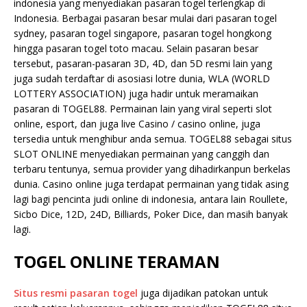
indonesia yang menyediakan pasaran togel terlengkap di
Indonesia. Berbagai pasaran besar mulai dari pasaran togel
sydney, pasaran togel singapore, pasaran togel hongkong
hingga pasaran togel toto macau. Selain pasaran besar
tersebut, pasaran-pasaran 3D, 4D, dan 5D resmi lain yang
juga sudah terdaftar di asosiasi lotre dunia, WLA (WORLD
LOTTERY ASSOCIATION) juga hadir untuk meramaikan
pasaran di TOGEL88. Permainan lain yang viral seperti slot
online, esport, dan juga live Casino / casino online, juga
tersedia untuk menghibur anda semua. TOGEL88 sebagai situs
SLOT ONLINE menyediakan permainan yang canggih dan
terbaru tentunya, semua provider yang dihadirkanpun berkelas
dunia. Casino online juga terdapat permainan yang tidak asing
lagi bagi pencinta judi online di indonesia, antara lain Roullete,
Sicbo Dice, 12D, 24D, Billiards, Poker Dice, dan masih banyak
lagi.
TOGEL ONLINE TERAMAN
Situs resmi pasaran togel
juga dijadikan patokan untuk