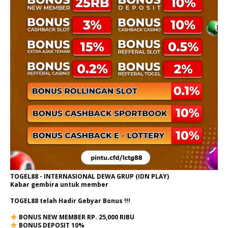
TOGEL88 - INTERNASIONAL DEWA GRUP (IDN PLAY)
Kabar gembira untuk member
TOGEL88 telah Hadir Gebyar Bonus !!!
BONUS NEW MEMBER RP. 25,000 RIBU
BONUS DEPOSIT 10%