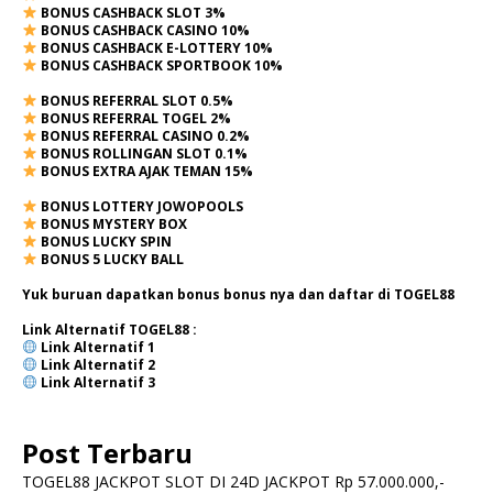
BONUS CASHBACK SLOT 3%
BONUS CASHBACK CASINO 10%
BONUS CASHBACK E-LOTTERY 10%
BONUS CASHBACK SPORTBOOK 10%
BONUS REFERRAL SLOT 0.5%
BONUS REFERRAL TOGEL 2%
BONUS REFERRAL CASINO 0.2%
BONUS ROLLINGAN SLOT 0.1%
BONUS EXTRA AJAK TEMAN 15%
BONUS LOTTERY JOWOPOOLS
BONUS MYSTERY BOX
BONUS LUCKY SPIN
BONUS 5 LUCKY BALL
Yuk buruan dapatkan bonus bonus nya dan daftar di TOGEL88
Link Alternatif TOGEL88 :
Link Alternatif
1
Link Alternatif
2
Link Alternatif 3
Post Terbaru
TOGEL88 JACKPOT SLOT DI 24D JACKPOT Rp 57.000.000,-