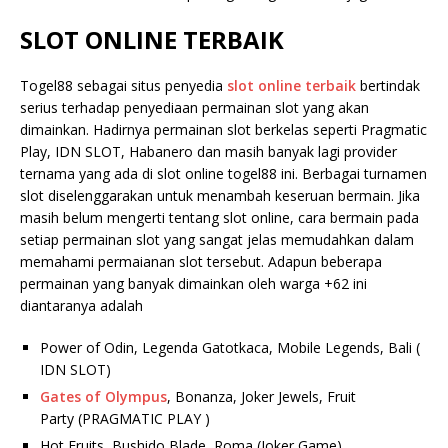
SLOT ONLINE TERBAIK
Togel88 sebagai situs penyedia
slot online terbaik
bertindak
serius terhadap penyediaan permainan slot yang akan
dimainkan. Hadirnya permainan slot berkelas seperti Pragmatic
Play, IDN SLOT, Habanero dan masih banyak lagi provider
ternama yang ada di slot online togel88 ini. Berbagai turnamen
slot diselenggarakan untuk menambah keseruan bermain. Jika
masih belum mengerti tentang slot online, cara bermain pada
setiap permainan slot yang sangat jelas memudahkan dalam
memahami permaianan slot tersebut. Adapun beberapa
permainan yang banyak dimainkan oleh warga +62 ini
diantaranya adalah
Power of Odin, Legenda Gatotkaca, Mobile Legends, Bali (
IDN SLOT)
Gates of Olympus
, Bonanza, Joker Jewels, Fruit
Party (PRAGMATIC PLAY )
Hot Fruits, Bushido Blade, Roma (Joker Game)