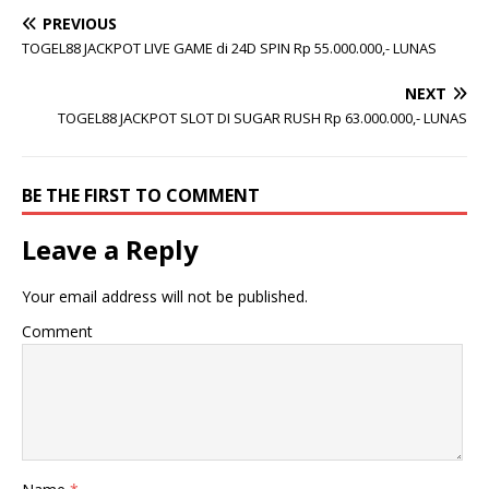
PREVIOUS
TOGEL88 JACKPOT LIVE GAME di 24D SPIN Rp 55.000.000,- LUNAS
NEXT
TOGEL88 JACKPOT SLOT DI SUGAR RUSH Rp 63.000.000,- LUNAS
BE THE FIRST TO COMMENT
Leave a Reply
Your email address will not be published.
Comment