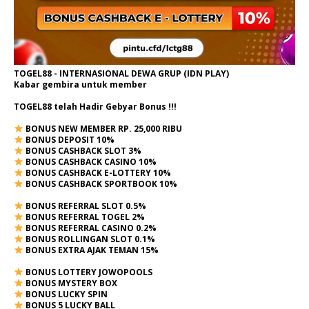
TOGEL88 - INTERNASIONAL DEWA GRUP (IDN PLAY)
Kabar gembira untuk member
TOGEL88 telah Hadir Gebyar Bonus !!!
BONUS NEW MEMBER RP. 25,000 RIBU
BONUS DEPOSIT 10%
BONUS CASHBACK SLOT 3%
BONUS CASHBACK CASINO 10%
BONUS CASHBACK E-LOTTERY 10%
BONUS CASHBACK SPORTBOOK 10%
BONUS REFERRAL SLOT 0.5%
BONUS REFERRAL TOGEL 2%
BONUS REFERRAL CASINO 0.2%
BONUS ROLLINGAN SLOT 0.1%
BONUS EXTRA AJAK TEMAN 15%
BONUS LOTTERY JOWOPOOLS
BONUS MYSTERY BOX
BONUS LUCKY SPIN
BONUS 5 LUCKY BALL