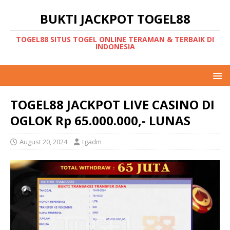
BUKTI JACKPOT TOGEL88
TOGEL88 SITUS TOGEL ONLINE TERAMAN & TERBAIK DI
INDONESIA
TOGEL88 JACKPOT LIVE CASINO DI
OGLOK Rp 65.000.000,- LUNAS
August 20, 2024
tgadm