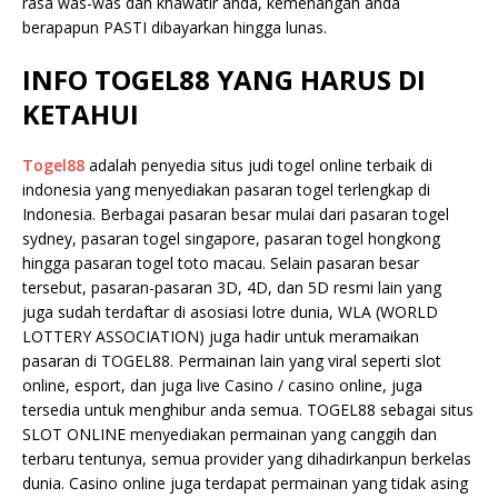
rasa was-was dan khawatir anda, kemenangan anda
berapapun PASTI dibayarkan hingga lunas.
INFO TOGEL88 YANG HARUS DI
KETAHUI
Togel88
adalah penyedia situs judi togel online terbaik di
indonesia yang menyediakan pasaran togel terlengkap di
Indonesia. Berbagai pasaran besar mulai dari pasaran togel
sydney, pasaran togel singapore, pasaran togel hongkong
hingga pasaran togel toto macau. Selain pasaran besar
tersebut, pasaran-pasaran 3D, 4D, dan 5D resmi lain yang
juga sudah terdaftar di asosiasi lotre dunia, WLA (WORLD
LOTTERY ASSOCIATION) juga hadir untuk meramaikan
pasaran di TOGEL88. Permainan lain yang viral seperti slot
online, esport, dan juga live Casino / casino online, juga
tersedia untuk menghibur anda semua. TOGEL88 sebagai situs
SLOT ONLINE menyediakan permainan yang canggih dan
terbaru tentunya, semua provider yang dihadirkanpun berkelas
dunia. Casino online juga terdapat permainan yang tidak asing