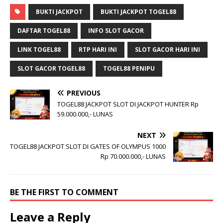
BUKTI JACKPOT
BUKTI JACKPOT TOGEL88
DAFTAR TOGEL88
INFO SLOT GACOR
LINK TOGEL88
RTP HARI INI
SLOT GACOR HARI INI
SLOT GACOR TOGEL88
TOGEL88 PENIPU
PREVIOUS
TOGEL88 JACKPOT SLOT DI JACKPOT HUNTER Rp
59.000.000,- LUNAS
NEXT
TOGEL88 JACKPOT SLOT DI GATES OF OLYMPUS 1000
Rp 70.000.000,- LUNAS
BE THE FIRST TO COMMENT
Leave a Reply