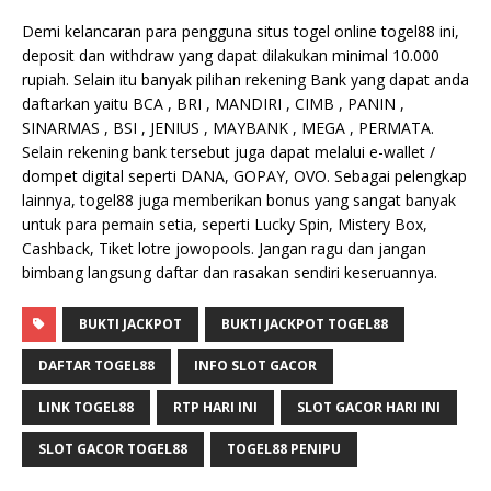
Demi kelancaran para pengguna situs togel online togel88 ini,
deposit dan withdraw yang dapat dilakukan minimal 10.000
rupiah. Selain itu banyak pilihan rekening Bank yang dapat anda
daftarkan yaitu BCA , BRI , MANDIRI , CIMB , PANIN ,
SINARMAS , BSI , JENIUS , MAYBANK , MEGA , PERMATA.
Selain rekening bank tersebut juga dapat melalui e-wallet /
dompet digital seperti DANA, GOPAY, OVO. Sebagai pelengkap
lainnya, togel88 juga memberikan bonus yang sangat banyak
untuk para pemain setia, seperti Lucky Spin, Mistery Box,
Cashback, Tiket lotre jowopools. Jangan ragu dan jangan
bimbang langsung daftar dan rasakan sendiri keseruannya.
BUKTI JACKPOT
BUKTI JACKPOT TOGEL88
DAFTAR TOGEL88
INFO SLOT GACOR
LINK TOGEL88
RTP HARI INI
SLOT GACOR HARI INI
SLOT GACOR TOGEL88
TOGEL88 PENIPU