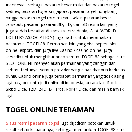
Indonesia. Berbagai pasaran besar mulai dari pasaran togel
sydney, pasaran togel singapore, pasaran togel hongkong
hingga pasaran togel toto macau. Selain pasaran besar
tersebut, pasaran-pasaran 3D, 4D, dan 5D resmi lain yang
juga sudah terdaftar di asosiasi lotre dunia, WLA (WORLD
LOTTERY ASSOCIATION) juga hadir untuk meramaikan
pasaran di TOGEL88. Permainan lain yang viral seperti slot
online, esport, dan juga live Casino / casino online, juga
tersedia untuk menghibur anda semua. TOGEL88 sebagai situs
SLOT ONLINE menyediakan permainan yang canggih dan
terbaru tentunya, semua provider yang dihadirkanpun berkelas
dunia. Casino online juga terdapat permainan yang tidak asing
lagi bagi pencinta judi online di indonesia, antara lain Roullete,
Sicbo Dice, 12D, 24D, Billiards, Poker Dice, dan masih banyak
lagi.
TOGEL ONLINE TERAMAN
Situs resmi pasaran togel
juga dijadikan patokan untuk
result setiap keluarannya, sehingga menjadikan TOGEL88 situs