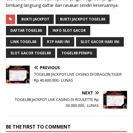
bimbang langsung daftar dan rasakan sendiri keseruannya.
BUKTI JACKPOT
BUKTI JACKPOT TOGEL88
DAFTAR TOGEL88
INFO SLOT GACOR
LINK TOGEL88
RTP HARI INI
SLOT GACOR HARI INI
SLOT GACOR TOGEL88
TOGEL88 PENIPU
PREVIOUS
TOGEL88 JACKPOT LIVE CASINO DI DRAGON TIGER
Rp 40.600.000,- LUNAS
NEXT
TOGEL88 JACKPOT LIVE CASINO DI ROULETTE Rp
30.000.000,- LUNAS
BE THE FIRST TO COMMENT