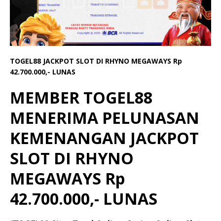
TOGEL88 JACKPOT SLOT DI RHYNO MEGAWAYS Rp
42.700.000,- LUNAS
MEMBER TOGEL88
MENERIMA PELUNASAN
KEMENANGAN JACKPOT
SLOT DI RHYNO
MEGAWAYS Rp
42.700.000,- LUNAS