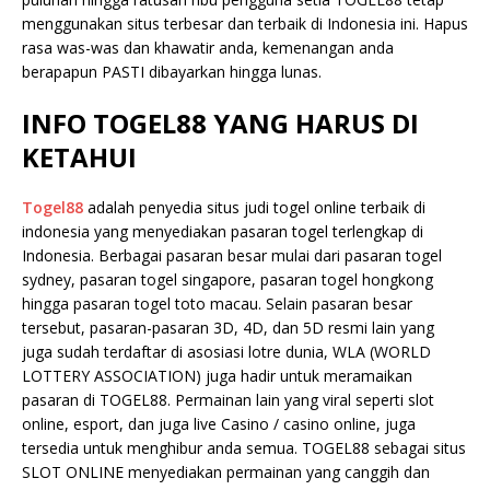
menggunakan situs terbesar dan terbaik di Indonesia ini. Hapus
rasa was-was dan khawatir anda, kemenangan anda
berapapun PASTI dibayarkan hingga lunas.
INFO TOGEL88 YANG HARUS DI
KETAHUI
Togel88
adalah penyedia situs judi togel online terbaik di
indonesia yang menyediakan pasaran togel terlengkap di
Indonesia. Berbagai pasaran besar mulai dari pasaran togel
sydney, pasaran togel singapore, pasaran togel hongkong
hingga pasaran togel toto macau. Selain pasaran besar
tersebut, pasaran-pasaran 3D, 4D, dan 5D resmi lain yang
juga sudah terdaftar di asosiasi lotre dunia, WLA (WORLD
LOTTERY ASSOCIATION) juga hadir untuk meramaikan
pasaran di TOGEL88. Permainan lain yang viral seperti slot
online, esport, dan juga live Casino / casino online, juga
tersedia untuk menghibur anda semua. TOGEL88 sebagai situs
SLOT ONLINE menyediakan permainan yang canggih dan