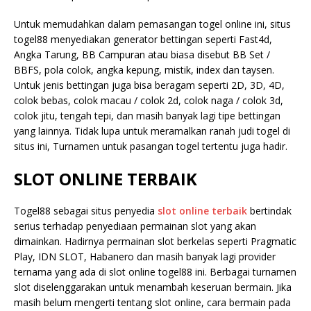
Untuk memudahkan dalam pemasangan togel online ini, situs
togel88 menyediakan generator bettingan seperti Fast4d,
Angka Tarung, BB Campuran atau biasa disebut BB Set /
BBFS, pola colok, angka kepung, mistik, index dan taysen.
Untuk jenis bettingan juga bisa beragam seperti 2D, 3D, 4D,
colok bebas, colok macau / colok 2d, colok naga / colok 3d,
colok jitu, tengah tepi, dan masih banyak lagi tipe bettingan
yang lainnya. Tidak lupa untuk meramalkan ranah judi togel di
situs ini, Turnamen untuk pasangan togel tertentu juga hadir.
SLOT ONLINE TERBAIK
Togel88 sebagai situs penyedia
slot online terbaik
bertindak
serius terhadap penyediaan permainan slot yang akan
dimainkan. Hadirnya permainan slot berkelas seperti Pragmatic
Play, IDN SLOT, Habanero dan masih banyak lagi provider
ternama yang ada di slot online togel88 ini. Berbagai turnamen
slot diselenggarakan untuk menambah keseruan bermain. Jika
masih belum mengerti tentang slot online, cara bermain pada