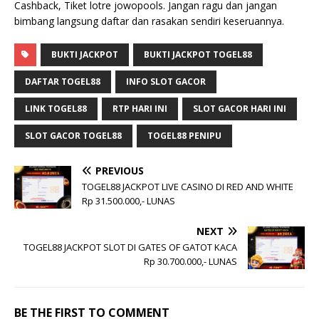
Cashback, Tiket lotre jowopools. Jangan ragu dan jangan
bimbang langsung daftar dan rasakan sendiri keseruannya.
BUKTI JACKPOT
BUKTI JACKPOT TOGEL88
DAFTAR TOGEL88
INFO SLOT GACOR
LINK TOGEL88
RTP HARI INI
SLOT GACOR HARI INI
SLOT GACOR TOGEL88
TOGEL88 PENIPU
PREVIOUS
TOGEL88 JACKPOT LIVE CASINO DI RED AND WHITE
Rp 31.500.000,- LUNAS
NEXT
TOGEL88 JACKPOT SLOT DI GATES OF GATOT KACA
Rp 30.700.000,- LUNAS
BE THE FIRST TO COMMENT