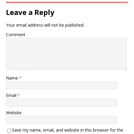
Leave a Reply
Your email address will not be published.
Comment
Name
*
Email
*
Website
Save my name, email, and website in this browser for the