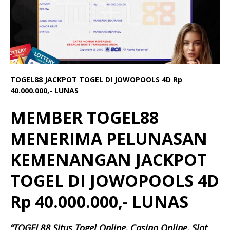
TOGEL88 JACKPOT TOGEL DI JOWOPOOLS 4D Rp
40.000.000,- LUNAS
MEMBER TOGEL88
MENERIMA PELUNASAN
KEMENANGAN JACKPOT
TOGEL DI JOWOPOOLS 4D
Rp 40.000.000,- LUNAS
“TOGEL88 Situs Togel Online, Casino Online, Slot