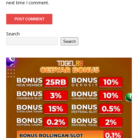
next time I comment.
Search
Search