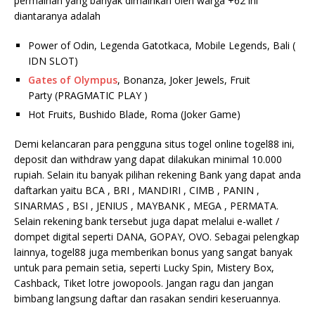
permainan yang banyak dimainkan oleh warga +62 ini
diantaranya adalah
Power of Odin, Legenda Gatotkaca, Mobile Legends, Bali (
IDN SLOT)
Gates of Olympus
, Bonanza, Joker Jewels, Fruit
Party (PRAGMATIC PLAY )
Hot Fruits, Bushido Blade, Roma (Joker Game)
Demi kelancaran para pengguna situs togel online togel88 ini,
deposit dan withdraw yang dapat dilakukan minimal 10.000
rupiah. Selain itu banyak pilihan rekening Bank yang dapat anda
daftarkan yaitu BCA , BRI , MANDIRI , CIMB , PANIN ,
SINARMAS , BSI , JENIUS , MAYBANK , MEGA , PERMATA.
Selain rekening bank tersebut juga dapat melalui e-wallet /
dompet digital seperti DANA, GOPAY, OVO. Sebagai pelengkap
lainnya, togel88 juga memberikan bonus yang sangat banyak
untuk para pemain setia, seperti Lucky Spin, Mistery Box,
Cashback, Tiket lotre jowopools. Jangan ragu dan jangan
bimbang langsung daftar dan rasakan sendiri keseruannya.