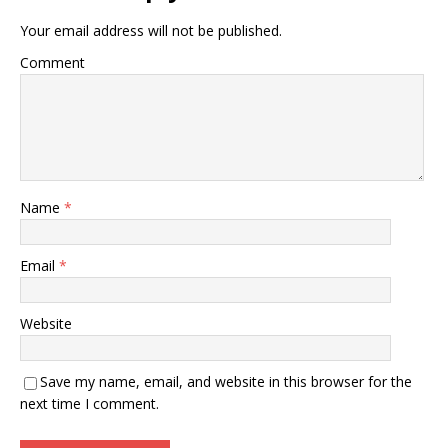
Your email address will not be published.
Comment
Name
*
Email
*
Website
Save my name, email, and website in this browser for the
next time I comment.