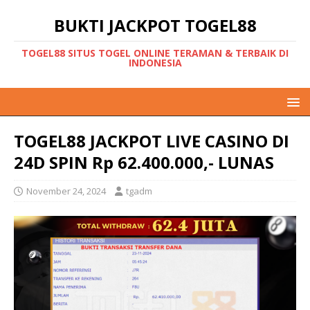
BUKTI JACKPOT TOGEL88
TOGEL88 SITUS TOGEL ONLINE TERAMAN & TERBAIK DI
INDONESIA
TOGEL88 JACKPOT LIVE CASINO DI
24D SPIN Rp 62.400.000,- LUNAS
November 24, 2024
tgadm