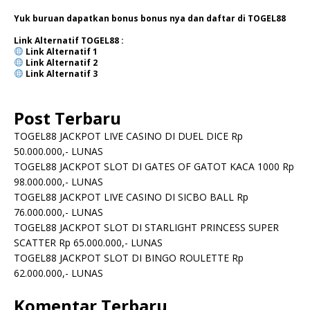
Yuk buruan dapatkan bonus bonus nya dan daftar di TOGEL88
Link Alternatif TOGEL88 :
Link Alternatif
1
Link Alternatif
2
Link Alternatif 3
Post Terbaru
TOGEL88 JACKPOT LIVE CASINO DI DUEL DICE Rp
50.000.000,- LUNAS
TOGEL88 JACKPOT SLOT DI GATES OF GATOT KACA 1000 Rp
98.000.000,- LUNAS
TOGEL88 JACKPOT LIVE CASINO DI SICBO BALL Rp
76.000.000,- LUNAS
TOGEL88 JACKPOT SLOT DI STARLIGHT PRINCESS SUPER
SCATTER Rp 65.000.000,- LUNAS
TOGEL88 JACKPOT SLOT DI BINGO ROULETTE Rp
62.000.000,- LUNAS
Komentar Terbaru