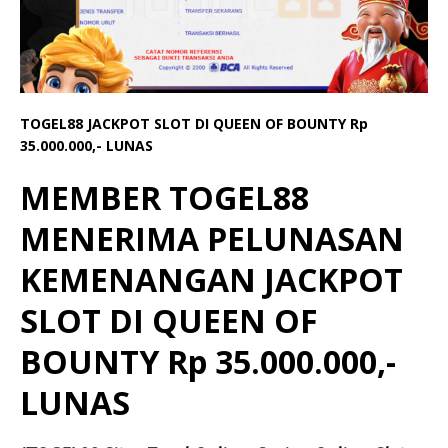
TOGEL88 JACKPOT SLOT DI QUEEN OF BOUNTY Rp
35.000.000,- LUNAS
MEMBER TOGEL88
MENERIMA PELUNASAN
KEMENANGAN JACKPOT
SLOT DI QUEEN OF
BOUNTY Rp 35.000.000,-
LUNAS