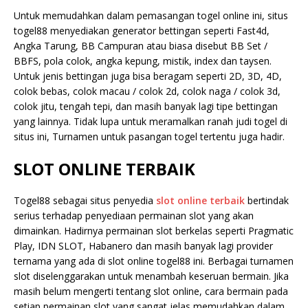
Untuk memudahkan dalam pemasangan togel online ini, situs
togel88 menyediakan generator bettingan seperti Fast4d,
Angka Tarung, BB Campuran atau biasa disebut BB Set /
BBFS, pola colok, angka kepung, mistik, index dan taysen.
Untuk jenis bettingan juga bisa beragam seperti 2D, 3D, 4D,
colok bebas, colok macau / colok 2d, colok naga / colok 3d,
colok jitu, tengah tepi, dan masih banyak lagi tipe bettingan
yang lainnya. Tidak lupa untuk meramalkan ranah judi togel di
situs ini, Turnamen untuk pasangan togel tertentu juga hadir.
SLOT ONLINE TERBAIK
Togel88 sebagai situs penyedia
slot online terbaik
bertindak
serius terhadap penyediaan permainan slot yang akan
dimainkan. Hadirnya permainan slot berkelas seperti Pragmatic
Play, IDN SLOT, Habanero dan masih banyak lagi provider
ternama yang ada di slot online togel88 ini. Berbagai turnamen
slot diselenggarakan untuk menambah keseruan bermain. Jika
masih belum mengerti tentang slot online, cara bermain pada
setiap permainan slot yang sangat jelas memudahkan dalam