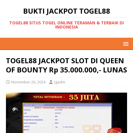
BUKTI JACKPOT TOGEL88
TOGEL88 SITUS TOGEL ONLINE TERAMAN & TERBAIK DI
INDONESIA
TOGEL88 JACKPOT SLOT DI QUEEN
OF BOUNTY Rp 35.000.000,- LUNAS
November 26, 2024
tgadm