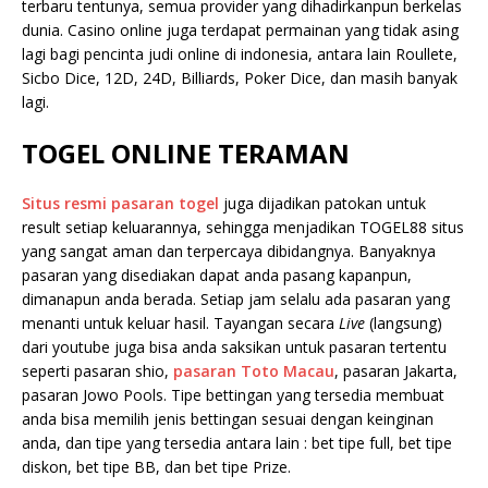
terbaru tentunya, semua provider yang dihadirkanpun berkelas
dunia. Casino online juga terdapat permainan yang tidak asing
lagi bagi pencinta judi online di indonesia, antara lain Roullete,
Sicbo Dice, 12D, 24D, Billiards, Poker Dice, dan masih banyak
lagi.
TOGEL ONLINE TERAMAN
Situs resmi pasaran togel
juga dijadikan patokan untuk
result setiap keluarannya, sehingga menjadikan TOGEL88 situs
yang sangat aman dan terpercaya dibidangnya. Banyaknya
pasaran yang disediakan dapat anda pasang kapanpun,
dimanapun anda berada. Setiap jam selalu ada pasaran yang
menanti untuk keluar hasil. Tayangan secara
Live
(langsung)
dari youtube juga bisa anda saksikan untuk pasaran tertentu
seperti pasaran shio,
pasaran Toto Macau
, pasaran Jakarta,
pasaran Jowo Pools. Tipe bettingan yang tersedia membuat
anda bisa memilih jenis bettingan sesuai dengan keinginan
anda, dan tipe yang tersedia antara lain : bet tipe full, bet tipe
diskon, bet tipe BB, dan bet tipe Prize.