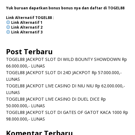
Yuk buruan dapatkan bonus bonus nya dan daftar di TOGEL88
Link Alternatif TOGEL88 :
Link Alternatif
1
Link Alternatif
2
Link Alternatif 3
Post Terbaru
TOGEL88 JACKPOT SLOT DI WILD BOUNTY SHOWDOWN Rp
66.000.000,- LUNAS
TOGEL88 JACKPOT SLOT DI 24D JACKPOT Rp 57.000.000,-
LUNAS
TOGEL88 JACKPOT LIVE CASINO DI NIU NIU Rp 62.000.000,-
LUNAS
TOGEL88 JACKPOT LIVE CASINO DI DUEL DICE Rp
50.000.000,- LUNAS
TOGEL88 JACKPOT SLOT DI GATES OF GATOT KACA 1000 Rp
98.000.000,- LUNAS
Komentar Terbaru