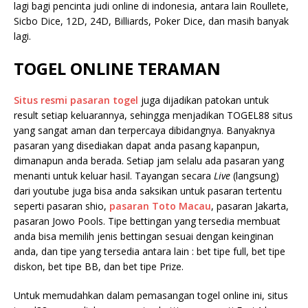
lagi bagi pencinta judi online di indonesia, antara lain Roullete,
Sicbo Dice, 12D, 24D, Billiards, Poker Dice, dan masih banyak
lagi.
TOGEL ONLINE TERAMAN
Situs resmi pasaran togel
juga dijadikan patokan untuk
result setiap keluarannya, sehingga menjadikan TOGEL88 situs
yang sangat aman dan terpercaya dibidangnya. Banyaknya
pasaran yang disediakan dapat anda pasang kapanpun,
dimanapun anda berada. Setiap jam selalu ada pasaran yang
menanti untuk keluar hasil. Tayangan secara
Live
(langsung)
dari youtube juga bisa anda saksikan untuk pasaran tertentu
seperti pasaran shio,
pasaran Toto Macau
, pasaran Jakarta,
pasaran Jowo Pools. Tipe bettingan yang tersedia membuat
anda bisa memilih jenis bettingan sesuai dengan keinginan
anda, dan tipe yang tersedia antara lain : bet tipe full, bet tipe
diskon, bet tipe BB, dan bet tipe Prize.
Untuk memudahkan dalam pemasangan togel online ini, situs