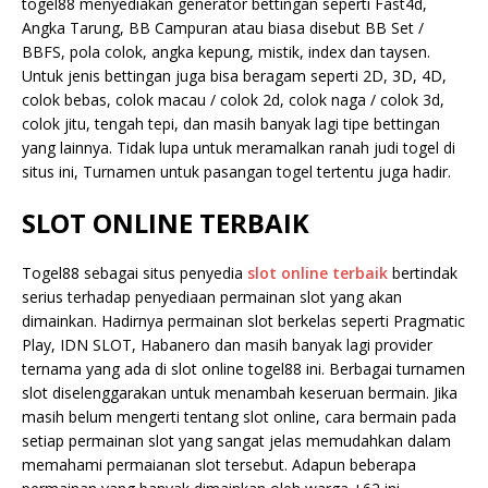
togel88 menyediakan generator bettingan seperti Fast4d,
Angka Tarung, BB Campuran atau biasa disebut BB Set /
BBFS, pola colok, angka kepung, mistik, index dan taysen.
Untuk jenis bettingan juga bisa beragam seperti 2D, 3D, 4D,
colok bebas, colok macau / colok 2d, colok naga / colok 3d,
colok jitu, tengah tepi, dan masih banyak lagi tipe bettingan
yang lainnya. Tidak lupa untuk meramalkan ranah judi togel di
situs ini, Turnamen untuk pasangan togel tertentu juga hadir.
SLOT ONLINE TERBAIK
Togel88 sebagai situs penyedia
slot online terbaik
bertindak
serius terhadap penyediaan permainan slot yang akan
dimainkan. Hadirnya permainan slot berkelas seperti Pragmatic
Play, IDN SLOT, Habanero dan masih banyak lagi provider
ternama yang ada di slot online togel88 ini. Berbagai turnamen
slot diselenggarakan untuk menambah keseruan bermain. Jika
masih belum mengerti tentang slot online, cara bermain pada
setiap permainan slot yang sangat jelas memudahkan dalam
memahami permaianan slot tersebut. Adapun beberapa