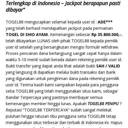
Terlengkap di Indonesia – Jackpot berapapun pasti
dibayar”
TOGEL88 mengucapkan selamat kepada user id :
ADE***
yang telah berhasil mendapatkan jackpot pada permainan
TOGEL DI SHIO AYAM.
Kemenangan sebesar
Rp 35.800.000,-.
telah dibayarkan LUNAS oleh pihak TOGEL88 kepada pemilik
user id setelah yang bersangkutan mengisi formulir withdraw.
Proses pencairan dana berlangsung sangat cepat hanya dalam
waktu 5-10 menit sudah berada dalam rekening pemilik user id.
Bukti transfer yang dapat anda lihat adalah bukti
SAH / VALID
yang langsung di dapatkan melalui bukti transaksi dari Bank
yang digunakan untuk pengiriman dana pada rekening pemilik
user id. Terima kasih kami sampaikan kepada para pengguna
setia TOGEL88 yang telah menggunakan situs kami, sebagai
Bandar Terpercaya yang pastinya membayar semua
kemenangan member hingga lunas. Apakah
TOGEL88 PENIPU
?
Reputasi “TOGEL88 TERPERCAYA” sudah sangat melekat.
puluhan hingga ratusan ribu pengguna setia TOGEL88 tetap
menggunakan situs terbesar dan terbaik di Indonesia ini. Hapus