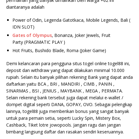
permainan yang banyak dimainkan oleh warga +62 ini
diantaranya adalah
Power of Odin, Legenda Gatotkaca, Mobile Legends, Bali (
IDN SLOT)
Gates of Olympus
, Bonanza, Joker Jewels, Fruit
Party (PRAGMATIC PLAY )
Hot Fruits, Bushido Blade, Roma (Joker Game)
Demi kelancaran para pengguna situs togel online togel88 ini,
deposit dan withdraw yang dapat dilakukan minimal 10.000
rupiah. Selain itu banyak pilihan rekening Bank yang dapat anda
daftarkan yaitu BCA , BRI , MANDIRI , CIMB , PANIN ,
SINARMAS , BSI , JENIUS , MAYBANK , MEGA , PERMATA.
Selain rekening bank tersebut juga dapat melalui e-wallet /
dompet digital seperti DANA, GOPAY, OVO. Sebagai pelengkap
lainnya, togel88 juga memberikan bonus yang sangat banyak
untuk para pemain setia, seperti Lucky Spin, Mistery Box,
Cashback, Tiket lotre jowopools. Jangan ragu dan jangan
bimbang langsung daftar dan rasakan sendiri keseruannya.