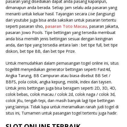
pasaran yang disediakan dapat anda pasang kapanpun,
dimanapun anda berada. Setiap jam selalu ada pasaran yang
menanti untuk keluar hasil. Tayangan secara
Live
(langsung)
dari youtube juga bisa anda saksikan untuk pasaran tertentu
seperti pasaran shio,
pasaran Toto Macau
, pasaran Jakarta,
pasaran Jowo Pools. Tipe bettingan yang tersedia membuat
anda bisa memilih jenis bettingan sesuai dengan keinginan
anda, dan tipe yang tersedia antara lain : bet tipe full, bet tipe
diskon, bet tipe BB, dan bet tipe Prize.
Untuk memudahkan dalam pemasangan togel online ini, situs
togel88 menyediakan generator bettingan seperti Fast4d,
Angka Tarung, BB Campuran atau biasa disebut BB Set /
BBFS, pola colok, angka kepung, mistik, index dan taysen.
Untuk jenis bettingan juga bisa beragam seperti 2D, 3D, 4D,
colok bebas, colok macau / colok 2d, colok naga / colok 3d,
colok jitu, tengah tepi, dan masih banyak lagi tipe bettingan
yang lainnya. Tidak lupa untuk meramalkan ranah judi togel di
situs ini, Turnamen untuk pasangan togel tertentu juga hadir.
SLOT ONLINE TERBAIK