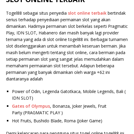
Togel88 sebagai situs penyedia
slot online terbaik
bertindak
serius terhadap penyediaan permainan slot yang akan
dimainkan. Hadirnya permainan slot berkelas seperti Pragmatic
Play, IDN SLOT, Habanero dan masih banyak lagi provider
ternama yang ada di slot online togel88 ini. Berbagai turnamen
slot diselenggarakan untuk menambah keseruan bermain. Jika
masih belum mengerti tentang slot online, cara bermain pada
setiap permainan slot yang sangat jelas memudahkan dalam
memahami permaianan slot tersebut. Adapun beberapa
permainan yang banyak dimainkan oleh warga +62 ini
diantaranya adalah
Power of Odin, Legenda Gatotkaca, Mobile Legends, Bali (
IDN SLOT)
Gates of Olympus
, Bonanza, Joker Jewels, Fruit
Party (PRAGMATIC PLAY )
Hot Fruits, Bushido Blade, Roma (Joker Game)
Demi kelancaran para pengguna situs togel online togel88 ini,