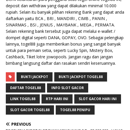
deposit dan withdraw yang dapat dilakukan minimal 10.000
rupiah. Selain itu banyak pilihan rekening Bank yang dapat anda
daftarkan yaitu BCA , BRI , MANDIRI , CIMB , PANIN ,
SINARMAS , BSI , JENIUS , MAYBANK , MEGA , PERMATA.
Selain rekening bank tersebut juga dapat melalui e-wallet /
dompet digital seperti DANA, GOPAY, OVO. Sebagai pelengkap
lainnya, togel88 juga memberikan bonus yang sangat banyak
untuk para pemain setia, seperti Lucky Spin, Mistery Box,
Cashback, Tiket lotre jowopools. Jangan ragu dan jangan
bimbang langsung daftar dan rasakan sendiri keseruannya.
BUKTI JACKPOT
BUKTI JACKPOT TOGEL88
DAFTAR TOGEL88
INFO SLOT GACOR
LINK TOGEL88
RTP HARI INI
SLOT GACOR HARI INI
SLOT GACOR TOGEL88
TOGEL88 PENIPU
PREVIOUS