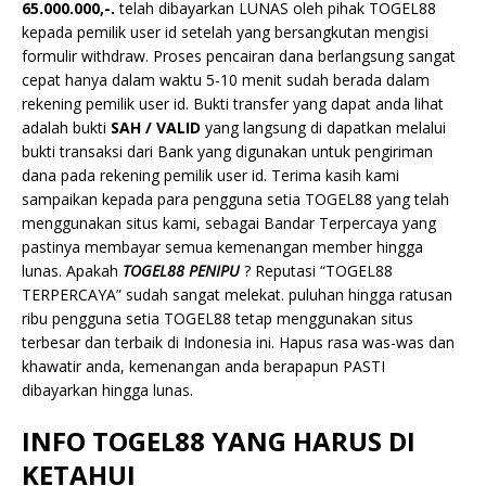
65.000.000,-.
telah dibayarkan LUNAS oleh pihak TOGEL88
kepada pemilik user id setelah yang bersangkutan mengisi
formulir withdraw. Proses pencairan dana berlangsung sangat
cepat hanya dalam waktu 5-10 menit sudah berada dalam
rekening pemilik user id. Bukti transfer yang dapat anda lihat
adalah bukti
SAH / VALID
yang langsung di dapatkan melalui
bukti transaksi dari Bank yang digunakan untuk pengiriman
dana pada rekening pemilik user id. Terima kasih kami
sampaikan kepada para pengguna setia TOGEL88 yang telah
menggunakan situs kami, sebagai Bandar Terpercaya yang
pastinya membayar semua kemenangan member hingga
lunas. Apakah
TOGEL88 PENIPU
? Reputasi “TOGEL88
TERPERCAYA” sudah sangat melekat. puluhan hingga ratusan
ribu pengguna setia TOGEL88 tetap menggunakan situs
terbesar dan terbaik di Indonesia ini. Hapus rasa was-was dan
khawatir anda, kemenangan anda berapapun PASTI
dibayarkan hingga lunas.
INFO TOGEL88 YANG HARUS DI
KETAHUI