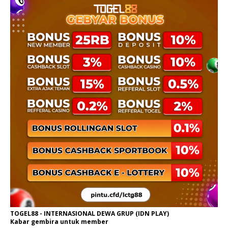
TOGEL88 - INTERNASIONAL DEWA GRUP (IDN PLAY)
Kabar gembira untuk member