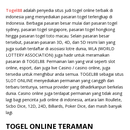
Togel88
adalah penyedia situs judi togel online terbaik di
indonesia yang menyediakan pasaran togel terlengkap di
Indonesia. Berbagai pasaran besar mulai dari pasaran togel
sydney, pasaran togel singapore, pasaran togel hongkong
hingga pasaran togel toto macau. Selain pasaran besar
tersebut, pasaran-pasaran 3D, 4D, dan 5D resmi lain yang
juga sudah terdaftar di asosiasi lotre dunia, WLA (WORLD
LOTTERY ASSOCIATION) juga hadir untuk meramaikan
pasaran di TOGEL88. Permainan lain yang viral seperti slot
online, esport, dan juga live Casino / casino online, juga
tersedia untuk menghibur anda semua. TOGEL88 sebagai situs
SLOT ONLINE menyediakan permainan yang canggih dan
terbaru tentunya, semua provider yang dihadirkanpun berkelas
dunia. Casino online juga terdapat permainan yang tidak asing
lagi bagi pencinta judi online di indonesia, antara lain Roullete,
Sicbo Dice, 12D, 24D, Billiards, Poker Dice, dan masih banyak
lagi.
TOGEL ONLINE TERAMAN