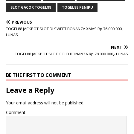
SLOT GACOR TOGEL88
TOGEL88 PENIPU
PREVIOUS
TOGEL88 JACKPOT SLOT DI SWEET BONANZA XMAS Rp 76.000.000,-
LUNAS
NEXT
TOGEL88 JACKPOT SLOT GOLD BONANZA Rp 78.000.000,- LUNAS
BE THE FIRST TO COMMENT
Leave a Reply
Your email address will not be published.
Comment