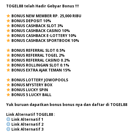
TOGEL88 telah Hadir Gebyar Bonus !!!
BONUS NEW MEMBER RP. 25,000 RIBU
BONUS DEPOSIT 10%
BONUS CASHBACK SLOT 3%
BONUS CASHBACK CASINO 10%
BONUS CASHBACK E-LOTTERY 10%
BONUS CASHBACK SPORTBOOK 10%
BONUS REFERRAL SLOT 0.5%
BONUS REFERRAL TOGEL 2%
BONUS REFERRAL CASINO 0.2%
BONUS ROLLINGAN SLOT 0.1%
BONUS EXTRA AJAK TEMAN 15%
BONUS LOTTERY JOWOPOOLS
BONUS MYSTERY BOX
BONUS LUCKY SPIN
BONUS 5 LUCKY BALL
Yuk buruan dapatkan bonus bonus nya dan daftar di TOGEL88
Link Alternatif TOGEL88 :
Link Alternatif
1
Link Alternatif
2
Link Alternatif 3