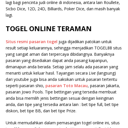
lagi bagi pencinta judi online di indonesia, antara lain Roullete,
Sicbo Dice, 12D, 24D, Billiards, Poker Dice, dan masih banyak
lagi.
TOGEL ONLINE TERAMAN
Situs resmi pasaran togel
juga dijadikan patokan untuk
result setiap keluarannya, sehingga menjadikan TOGEL88 situs
yang sangat aman dan terpercaya dibidangnya. Banyaknya
pasaran yang disediakan dapat anda pasang kapanpun,
dimanapun anda berada. Setiap jam selalu ada pasaran yang
menanti untuk keluar hasil. Tayangan secara
Live
(langsung)
dari youtube juga bisa anda saksikan untuk pasaran tertentu
seperti pasaran shio,
pasaran Toto Macau
, pasaran Jakarta,
pasaran Jowo Pools. Tipe bettingan yang tersedia membuat
anda bisa memilih jenis bettingan sesuai dengan keinginan
anda, dan tipe yang tersedia antara lain : bet tipe full, bet tipe
diskon, bet tipe BB, dan bet tipe Prize.
Untuk memudahkan dalam pemasangan togel online ini, situs