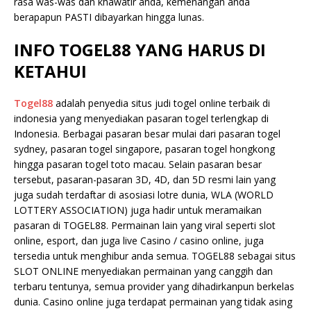
rasa was-was dan khawatir anda, kemenangan anda
berapapun PASTI dibayarkan hingga lunas.
INFO TOGEL88 YANG HARUS DI
KETAHUI
Togel88
adalah penyedia situs judi togel online terbaik di
indonesia yang menyediakan pasaran togel terlengkap di
Indonesia. Berbagai pasaran besar mulai dari pasaran togel
sydney, pasaran togel singapore, pasaran togel hongkong
hingga pasaran togel toto macau. Selain pasaran besar
tersebut, pasaran-pasaran 3D, 4D, dan 5D resmi lain yang
juga sudah terdaftar di asosiasi lotre dunia, WLA (WORLD
LOTTERY ASSOCIATION) juga hadir untuk meramaikan
pasaran di TOGEL88. Permainan lain yang viral seperti slot
online, esport, dan juga live Casino / casino online, juga
tersedia untuk menghibur anda semua. TOGEL88 sebagai situs
SLOT ONLINE menyediakan permainan yang canggih dan
terbaru tentunya, semua provider yang dihadirkanpun berkelas
dunia. Casino online juga terdapat permainan yang tidak asing