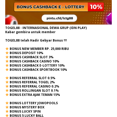
TOGEL88 - INTERNASIONAL DEWA GRUP (IDN PLAY)
Kabar gembira untuk member
TOGEL88 telah Hadir Gebyar Bonus !!!
BONUS NEW MEMBER RP. 25,000 RIBU
BONUS DEPOSIT 10%
BONUS CASHBACK SLOT 3%
BONUS CASHBACK CASINO 10%
BONUS CASHBACK E-LOTTERY 10%
BONUS CASHBACK SPORTBOOK 10%
BONUS REFERRAL SLOT 0.5%
BONUS REFERRAL TOGEL 2%
BONUS REFERRAL CASINO 0.2%
BONUS ROLLINGAN SLOT 0.1%
BONUS EXTRA AJAK TEMAN 15%
BONUS LOTTERY JOWOPOOLS
BONUS MYSTERY BOX
BONUS LUCKY SPIN
BONUS 5 LUCKY BALL