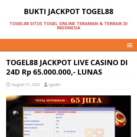
BUKTI JACKPOT TOGEL88
TOGEL88 SITUS TOGEL ONLINE TERAMAN & TERBAIK DI
INDONESIA
TOGEL88 JACKPOT LIVE CASINO DI
24D Rp 65.000.000,- LUNAS
August 31, 2025
tgadm