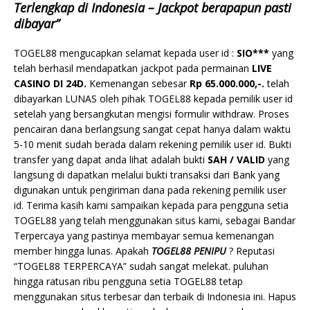
Terlengkap di Indonesia – Jackpot berapapun pasti
dibayar”
TOGEL88 mengucapkan selamat kepada user id :
SIO***
yang
telah berhasil mendapatkan jackpot pada permainan
LIVE
CASINO DI 24D.
Kemenangan sebesar
Rp
65.000.000
,-.
telah
dibayarkan LUNAS oleh pihak TOGEL88 kepada pemilik user id
setelah yang bersangkutan mengisi formulir withdraw. Proses
pencairan dana berlangsung sangat cepat hanya dalam waktu
5-10 menit sudah berada dalam rekening pemilik user id. Bukti
transfer yang dapat anda lihat adalah bukti
SAH / VALID
yang
langsung di dapatkan melalui bukti transaksi dari Bank yang
digunakan untuk pengiriman dana pada rekening pemilik user
id. Terima kasih kami sampaikan kepada para pengguna setia
TOGEL88 yang telah menggunakan situs kami, sebagai Bandar
Terpercaya yang pastinya membayar semua kemenangan
member hingga lunas. Apakah
TOGEL88 PENIPU
? Reputasi
“TOGEL88 TERPERCAYA” sudah sangat melekat. puluhan
hingga ratusan ribu pengguna setia TOGEL88 tetap
menggunakan situs terbesar dan terbaik di Indonesia ini. Hapus