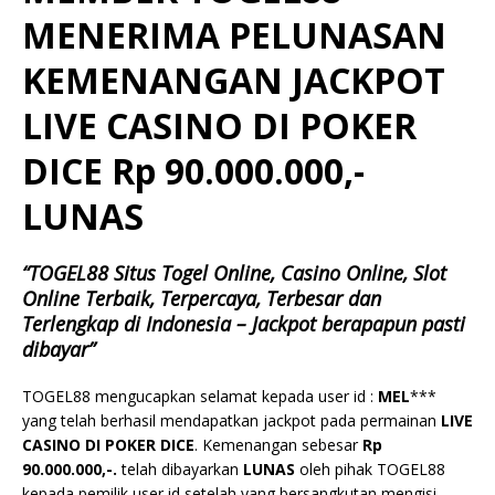
MENERIMA PELUNASAN
KEMENANGAN JACKPOT
LIVE CASINO DI POKER
DICE Rp 90.000.000,-
LUNAS
“TOGEL88 Situs Togel Online, Casino Online, Slot
Online Terbaik, Terpercaya, Terbesar dan
Terlengkap di Indonesia – Jackpot berapapun pasti
dibayar”
TOGEL88 mengucapkan selamat kepada user id :
MEL
***
yang telah berhasil mendapatkan jackpot pada permainan
LIVE
CASINO DI POKER DICE
. Kemenangan sebesar
Rp
90.000.000,-.
telah dibayarkan
LUNAS
oleh pihak TOGEL88
kepada pemilik user id setelah yang bersangkutan mengisi