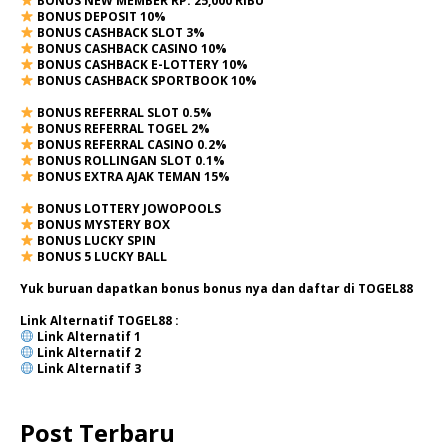
BONUS NEW MEMBER RP. 25,000 RIBU
BONUS DEPOSIT 10%
BONUS CASHBACK SLOT 3%
BONUS CASHBACK CASINO 10%
BONUS CASHBACK E-LOTTERY 10%
BONUS CASHBACK SPORTBOOK 10%
BONUS REFERRAL SLOT 0.5%
BONUS REFERRAL TOGEL 2%
BONUS REFERRAL CASINO 0.2%
BONUS ROLLINGAN SLOT 0.1%
BONUS EXTRA AJAK TEMAN 15%
BONUS LOTTERY JOWOPOOLS
BONUS MYSTERY BOX
BONUS LUCKY SPIN
BONUS 5 LUCKY BALL
Yuk buruan dapatkan bonus bonus nya dan daftar di TOGEL88
Link Alternatif TOGEL88 :
Link Alternatif
1
Link Alternatif
2
Link Alternatif 3
Post Terbaru