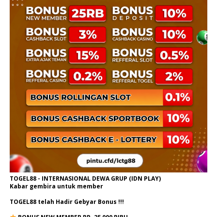
TOGEL88 - INTERNASIONAL DEWA GRUP (IDN PLAY)
Kabar gembira untuk member
TOGEL88 telah Hadir Gebyar Bonus !!!