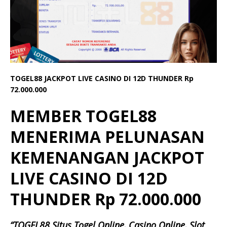
TOGEL88 JACKPOT LIVE CASINO DI 12D THUNDER Rp
72.000.000
MEMBER TOGEL88
MENERIMA PELUNASAN
KEMENANGAN JACKPOT
LIVE CASINO DI 12D
THUNDER Rp 72.000.000
“TOGEL88 Situs Togel Online, Casino Online, Slot