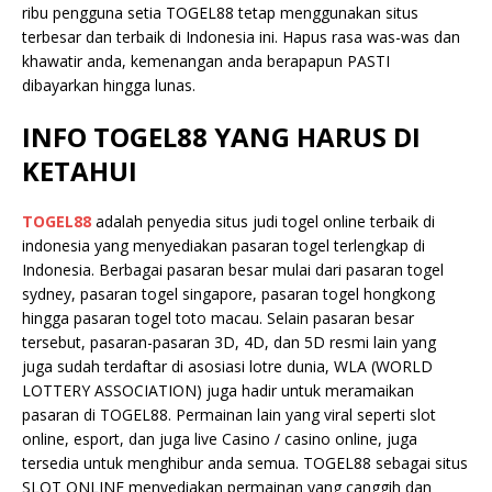
ribu pengguna setia TOGEL88 tetap menggunakan situs
terbesar dan terbaik di Indonesia ini. Hapus rasa was-was dan
khawatir anda, kemenangan anda berapapun PASTI
dibayarkan hingga lunas.
INFO TOGEL88 YANG HARUS DI
KETAHUI
TOGEL88
adalah penyedia situs judi togel online terbaik di
indonesia yang menyediakan pasaran togel terlengkap di
Indonesia. Berbagai pasaran besar mulai dari pasaran togel
sydney, pasaran togel singapore, pasaran togel hongkong
hingga pasaran togel toto macau. Selain pasaran besar
tersebut, pasaran-pasaran 3D, 4D, dan 5D resmi lain yang
juga sudah terdaftar di asosiasi lotre dunia, WLA (WORLD
LOTTERY ASSOCIATION) juga hadir untuk meramaikan
pasaran di TOGEL88. Permainan lain yang viral seperti slot
online, esport, dan juga live Casino / casino online, juga
tersedia untuk menghibur anda semua. TOGEL88 sebagai situs
SLOT ONLINE menyediakan permainan yang canggih dan