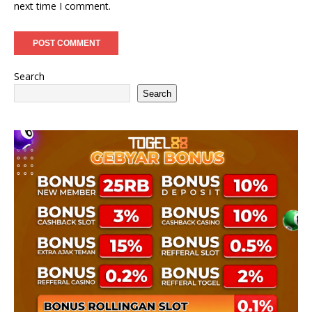
next time I comment.
Search
Search