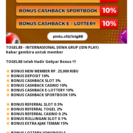
TOGEL88 - INTERNASIONAL DEWA GRUP (IDN PLAY)
Kabar gembira untuk member
TOGEL88 telah Hadir Gebyar Bonus !!!
BONUS NEW MEMBER RP. 25,000 RIBU
BONUS DEPOSIT 10%
BONUS CASHBACK SLOT 3%
BONUS CASHBACK CASINO 10%
BONUS CASHBACK E-LOTTERY 10%
BONUS CASHBACK SPORTBOOK 10%
BONUS REFERRAL SLOT 0.5%
BONUS REFERRAL TOGEL 2%
BONUS REFERRAL CASINO 0.2%
BONUS ROLLINGAN SLOT 0.1%
BONUS EXTRA AJAK TEMAN 15%
BONUS LOTTERY JOWOPOOLS