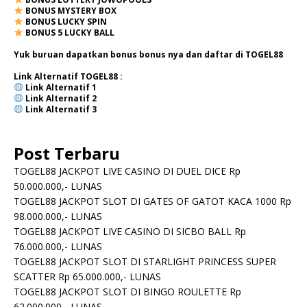
BONUS MYSTERY BOX
BONUS LUCKY SPIN
BONUS 5 LUCKY BALL
Yuk buruan dapatkan bonus bonus nya dan daftar di TOGEL88
Link Alternatif TOGEL88 :
Link Alternatif
1
Link Alternatif
2
Link Alternatif 3
Post Terbaru
TOGEL88 JACKPOT LIVE CASINO DI DUEL DICE Rp
50.000.000,- LUNAS
TOGEL88 JACKPOT SLOT DI GATES OF GATOT KACA 1000 Rp
98.000.000,- LUNAS
TOGEL88 JACKPOT LIVE CASINO DI SICBO BALL Rp
76.000.000,- LUNAS
TOGEL88 JACKPOT SLOT DI STARLIGHT PRINCESS SUPER
SCATTER Rp 65.000.000,- LUNAS
TOGEL88 JACKPOT SLOT DI BINGO ROULETTE Rp
62.000.000,- LUNAS