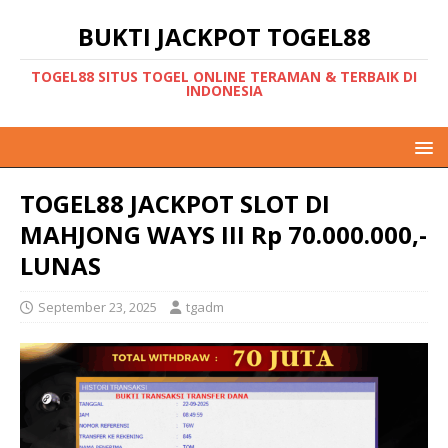
BUKTI JACKPOT TOGEL88
TOGEL88 SITUS TOGEL ONLINE TERAMAN & TERBAIK DI
INDONESIA
TOGEL88 JACKPOT SLOT DI
MAHJONG WAYS III Rp 70.000.000,-
LUNAS
September 23, 2025
tgadm