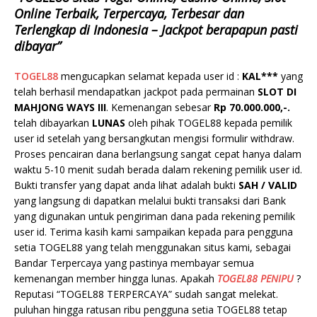
Online Terbaik, Terpercaya, Terbesar dan
Terlengkap di Indonesia – Jackpot berapapun pasti
dibayar”
TOGEL88
mengucapkan selamat kepada user id :
KAL***
yang
telah berhasil mendapatkan jackpot pada permainan
SLOT DI
MAHJONG WAYS III
. Kemenangan sebesar
Rp 70.000.000,-.
telah dibayarkan
LUNAS
oleh pihak TOGEL88 kepada pemilik
user id setelah yang bersangkutan mengisi formulir withdraw.
Proses pencairan dana berlangsung sangat cepat hanya dalam
waktu 5-10 menit sudah berada dalam rekening pemilik user id.
Bukti transfer yang dapat anda lihat adalah bukti
SAH / VALID
yang langsung di dapatkan melalui bukti transaksi dari Bank
yang digunakan untuk pengiriman dana pada rekening pemilik
user id. Terima kasih kami sampaikan kepada para pengguna
setia TOGEL88 yang telah menggunakan situs kami, sebagai
Bandar Terpercaya yang pastinya membayar semua
kemenangan member hingga lunas. Apakah
TOGEL88 PENIPU
?
Reputasi “TOGEL88 TERPERCAYA” sudah sangat melekat.
puluhan hingga ratusan ribu pengguna setia TOGEL88 tetap