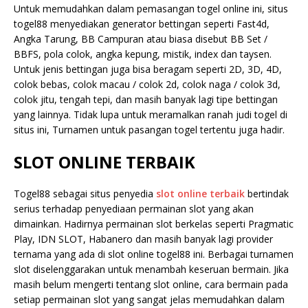
Untuk memudahkan dalam pemasangan togel online ini, situs
togel88 menyediakan generator bettingan seperti Fast4d,
Angka Tarung, BB Campuran atau biasa disebut BB Set /
BBFS, pola colok, angka kepung, mistik, index dan taysen.
Untuk jenis bettingan juga bisa beragam seperti 2D, 3D, 4D,
colok bebas, colok macau / colok 2d, colok naga / colok 3d,
colok jitu, tengah tepi, dan masih banyak lagi tipe bettingan
yang lainnya. Tidak lupa untuk meramalkan ranah judi togel di
situs ini, Turnamen untuk pasangan togel tertentu juga hadir.
SLOT ONLINE TERBAIK
Togel88 sebagai situs penyedia
slot online terbaik
bertindak
serius terhadap penyediaan permainan slot yang akan
dimainkan. Hadirnya permainan slot berkelas seperti Pragmatic
Play, IDN SLOT, Habanero dan masih banyak lagi provider
ternama yang ada di slot online togel88 ini. Berbagai turnamen
slot diselenggarakan untuk menambah keseruan bermain. Jika
masih belum mengerti tentang slot online, cara bermain pada
setiap permainan slot yang sangat jelas memudahkan dalam