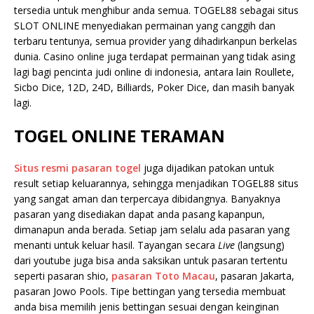
tersedia untuk menghibur anda semua. TOGEL88 sebagai situs
SLOT ONLINE menyediakan permainan yang canggih dan
terbaru tentunya, semua provider yang dihadirkanpun berkelas
dunia. Casino online juga terdapat permainan yang tidak asing
lagi bagi pencinta judi online di indonesia, antara lain Roullete,
Sicbo Dice, 12D, 24D, Billiards, Poker Dice, dan masih banyak
lagi.
TOGEL ONLINE TERAMAN
Situs resmi pasaran togel
juga dijadikan patokan untuk
result setiap keluarannya, sehingga menjadikan TOGEL88 situs
yang sangat aman dan terpercaya dibidangnya. Banyaknya
pasaran yang disediakan dapat anda pasang kapanpun,
dimanapun anda berada. Setiap jam selalu ada pasaran yang
menanti untuk keluar hasil. Tayangan secara
Live
(langsung)
dari youtube juga bisa anda saksikan untuk pasaran tertentu
seperti pasaran shio,
pasaran Toto Macau
, pasaran Jakarta,
pasaran Jowo Pools. Tipe bettingan yang tersedia membuat
anda bisa memilih jenis bettingan sesuai dengan keinginan