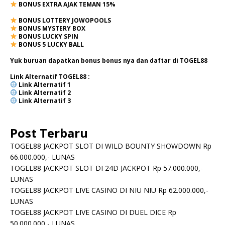
BONUS EXTRA AJAK TEMAN 15%
BONUS LOTTERY JOWOPOOLS
BONUS MYSTERY BOX
BONUS LUCKY SPIN
BONUS 5 LUCKY BALL
Yuk buruan dapatkan bonus bonus nya dan daftar di TOGEL88
Link Alternatif TOGEL88 :
Link Alternatif
1
Link Alternatif
2
Link Alternatif 3
Post Terbaru
TOGEL88 JACKPOT SLOT DI WILD BOUNTY SHOWDOWN Rp
66.000.000,- LUNAS
TOGEL88 JACKPOT SLOT DI 24D JACKPOT Rp 57.000.000,-
LUNAS
TOGEL88 JACKPOT LIVE CASINO DI NIU NIU Rp 62.000.000,-
LUNAS
TOGEL88 JACKPOT LIVE CASINO DI DUEL DICE Rp
50.000.000,- LUNAS