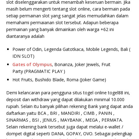
slot diselenggarakan untuk menambah keseruan bermain. Jika
masih belum mengerti tentang slot online, cara bermain pada
setiap permainan slot yang sangat jelas memudahkan dalam
memahami permaianan slot tersebut. Adapun beberapa
permainan yang banyak dimainkan oleh warga +62 ini
diantaranya adalah
Power of Odin, Legenda Gatotkaca, Mobile Legends, Bali (
IDN SLOT)
Gates of Olympus
, Bonanza, Joker Jewels, Fruit
Party (PRAGMATIC PLAY )
Hot Fruits, Bushido Blade, Roma (Joker Game)
Demi kelancaran para pengguna situs togel online togel88 ini,
deposit dan withdraw yang dapat dilakukan minimal 10.000
rupiah. Selain itu banyak pilihan rekening Bank yang dapat anda
daftarkan yaitu BCA , BRI , MANDIRI , CIMB , PANIN ,
SINARMAS , BSI , JENIUS , MAYBANK , MEGA , PERMATA.
Selain rekening bank tersebut juga dapat melalui e-wallet /
dompet digital seperti DANA, GOPAY, OVO. Sebagai pelengkap