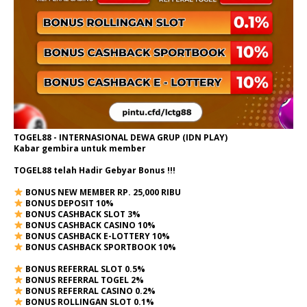
TOGEL88 - INTERNASIONAL DEWA GRUP (IDN PLAY)
Kabar gembira untuk member
TOGEL88 telah Hadir Gebyar Bonus !!!
BONUS NEW MEMBER RP. 25,000 RIBU
BONUS DEPOSIT 10%
BONUS CASHBACK SLOT 3%
BONUS CASHBACK CASINO 10%
BONUS CASHBACK E-LOTTERY 10%
BONUS CASHBACK SPORTBOOK 10%
BONUS REFERRAL SLOT 0.5%
BONUS REFERRAL TOGEL 2%
BONUS REFERRAL CASINO 0.2%
BONUS ROLLINGAN SLOT 0.1%