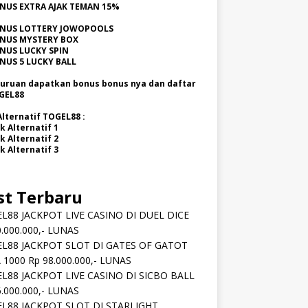
NUS EXTRA AJAK TEMAN 15%
NUS LOTTERY JOWOPOOLS
NUS MYSTERY BOX
NUS LUCKY SPIN
NUS 5 LUCKY BALL
uruan dapatkan bonus bonus nya dan daftar
GEL88
Alternatif TOGEL88 :
nk Alternatif
1
nk Alternatif
2
k Alternatif 3
st Terbaru
L88 JACKPOT LIVE CASINO DI DUEL DICE
0.000.000,- LUNAS
L88 JACKPOT SLOT DI GATES OF GATOT
 1000 Rp 98.000.000,- LUNAS
L88 JACKPOT LIVE CASINO DI SICBO BALL
6.000.000,- LUNAS
L88 JACKPOT SLOT DI STARLIGHT