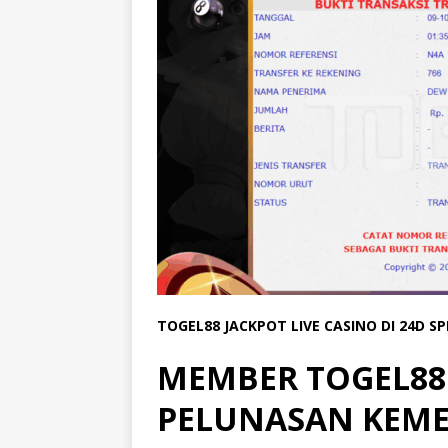
TOGEL88 JACKPOT LIVE CASINO DI 24D SPI
MEMBER TOGEL88
PELUNASAN KEME