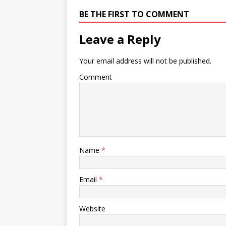
BE THE FIRST TO COMMENT
Leave a Reply
Your email address will not be published.
Comment
Name
*
Email
*
Website