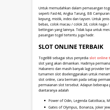
Untuk memudahkan dalam pemasangan togel o
seperti Fast4d, Angka Tarung, BB Campuran 
kepung, mistik, index dan taysen. Untuk jeni
bebas, colok macau / colok 2d, colok naga / c
bettingan yang lainnya. Tidak lupa untuk mer
pasangan togel tertentu juga hadir.
SLOT ONLINE TERBAIK
Togel88 sebagai situs penyedia
slot online 
slot yang akan dimainkan. Hadirnya permaina
Habanero dan masih banyak lagi provider tern
turnamen slot diselenggarakan untuk menam
slot online, cara bermain pada setiap per
permaianan slot tersebut. Adapun beberapa 
diantaranya adalah
Power of Odin, Legenda Gatotkaca, Mo
Gates of Olympus, Bonanza, Joker Jew