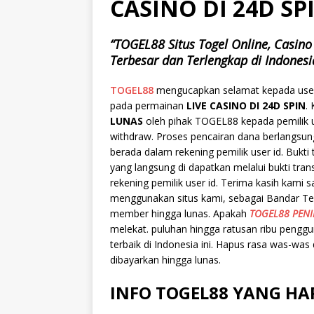
CASINO DI 24D SPI
“TOGEL88 Situs Togel Online, Casino 
Terbesar dan Terlengkap di Indonesi
TOGEL88
mengucapkan selamat kepada user
pada permainan
LIVE CASINO DI 24D SPIN
.
LUNAS
oleh pihak TOGEL88 kepada pemilik u
withdraw. Proses pencairan dana berlangsu
berada dalam rekening pemilik user id. Bukti 
yang langsung di dapatkan melalui bukti tra
rekening pemilik user id. Terima kasih kam
menggunakan situs kami, sebagai Bandar 
member hingga lunas. Apakah
TOGEL88 PEN
melekat. puluhan hingga ratusan ribu pengg
terbaik di Indonesia ini. Hapus rasa was-w
dibayarkan hingga lunas.
INFO TOGEL88 YANG HA