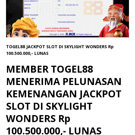
TOGEL88 JACKPOT SLOT DI SKYLIGHT WONDERS Rp
100.500.000,- LUNAS
MEMBER TOGEL88
MENERIMA PELUNASAN
KEMENANGAN JACKPOT
SLOT DI SKYLIGHT
WONDERS Rp
100.500.000,- LUNAS