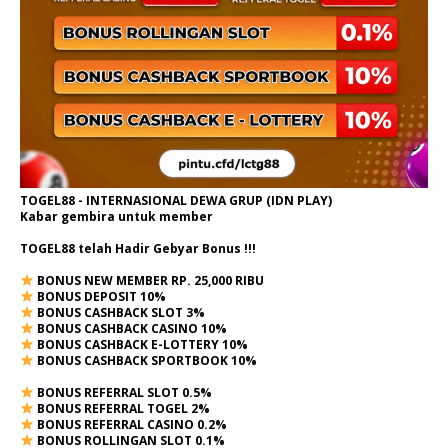
TOGEL88 - INTERNASIONAL DEWA GRUP (IDN PLAY)
Kabar gembira untuk member
TOGEL88 telah Hadir Gebyar Bonus !!!
BONUS NEW MEMBER RP. 25,000 RIBU
BONUS DEPOSIT 10%
BONUS CASHBACK SLOT 3%
BONUS CASHBACK CASINO 10%
BONUS CASHBACK E-LOTTERY 10%
BONUS CASHBACK SPORTBOOK 10%
BONUS REFERRAL SLOT 0.5%
BONUS REFERRAL TOGEL 2%
BONUS REFERRAL CASINO 0.2%
BONUS ROLLINGAN SLOT 0.1%