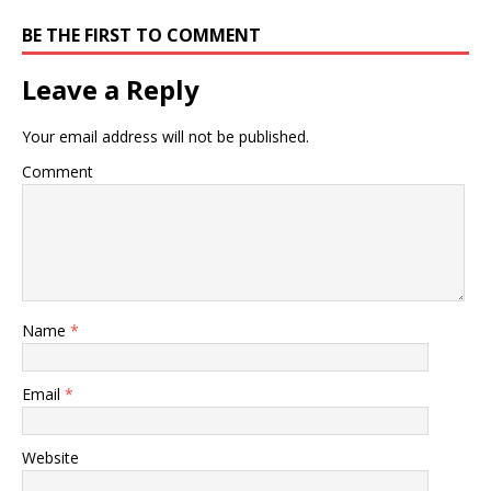
BE THE FIRST TO COMMENT
Leave a Reply
Your email address will not be published.
Comment
Name
*
Email
*
Website