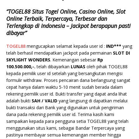
“TOGEL88 Situs Togel Online, Casino Online, Slot
Online Terbaik, Terpercaya, Terbesar dan
Terlengkap di Indonesia – Jackpot berapapun pasti
dibayar”
TOGEL88
mengucapkan selamat kepada user id :
IND***
yang
telah berhasil mendapatkan jackpot pada permainan
SLOT DI
SKYLIGHT WONDERS
. Kemenangan sebesar
Rp
100.500.000,-.
telah dibayarkan
LUNAS
oleh pihak TOGEL88
kepada pemilik user id setelah yang bersangkutan mengisi
formulir withdraw. Proses pencairan dana berlangsung sangat
cepat hanya dalam waktu 5-10 menit sudah berada dalam
rekening pemilik user id. Bukti transfer yang dapat anda lihat
adalah bukti
SAH / VALID
yang langsung di dapatkan melalui
bukti transaksi dari Bank yang digunakan untuk pengiriman
dana pada rekening pemilik user id. Terima kasih kami
sampaikan kepada para pengguna setia TOGEL88 yang telah
menggunakan situs kami, sebagai Bandar Terpercaya yang
pastinya membayar semua kemenangan member hingga