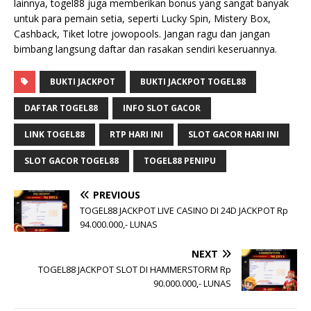
lainnya, togel88 juga memberikan bonus yang sangat banyak
untuk para pemain setia, seperti Lucky Spin, Mistery Box,
Cashback, Tiket lotre jowopools. Jangan ragu dan jangan
bimbang langsung daftar dan rasakan sendiri keseruannya.
BUKTI JACKPOT
BUKTI JACKPOT TOGEL88
DAFTAR TOGEL88
INFO SLOT GACOR
LINK TOGEL88
RTP HARI INI
SLOT GACOR HARI INI
SLOT GACOR TOGEL88
TOGEL88 PENIPU
PREVIOUS
TOGEL88 JACKPOT LIVE CASINO DI 24D JACKPOT Rp
94.000.000,- LUNAS
NEXT
TOGEL88 JACKPOT SLOT DI HAMMERSTORM Rp
90.000.000,- LUNAS