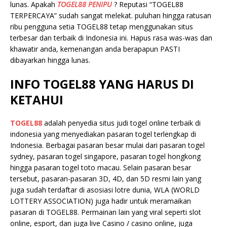
lunas. Apakah
TOGEL88 PENIPU
? Reputasi “TOGEL88
TERPERCAYA” sudah sangat melekat. puluhan hingga ratusan
ribu pengguna setia TOGEL88 tetap menggunakan situs
terbesar dan terbaik di Indonesia ini. Hapus rasa was-was dan
khawatir anda, kemenangan anda berapapun PASTI
dibayarkan hingga lunas.
INFO TOGEL88 YANG HARUS DI
KETAHUI
TOGEL88
adalah penyedia situs judi togel online terbaik di
indonesia yang menyediakan pasaran togel terlengkap di
Indonesia. Berbagai pasaran besar mulai dari pasaran togel
sydney, pasaran togel singapore, pasaran togel hongkong
hingga pasaran togel toto macau. Selain pasaran besar
tersebut, pasaran-pasaran 3D, 4D, dan 5D resmi lain yang
juga sudah terdaftar di asosiasi lotre dunia, WLA (WORLD
LOTTERY ASSOCIATION) juga hadir untuk meramaikan
pasaran di TOGEL88. Permainan lain yang viral seperti slot
online, esport, dan juga live Casino / casino online, juga