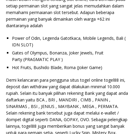
setiap permainan slot yang sangat jelas memudahkan dalam
memahami permaianan slot tersebut. Adapun beberapa
permainan yang banyak dimainkan oleh warga +62 ini
diantaranya adalah
Power of Odin, Legenda Gatotkaca, Mobile Legends, Bali (
IDN SLOT)
Gates of Olympus, Bonanza, Joker Jewels, Fruit
Party (PRAGMATIC PLAY )
Hot Fruits, Bushido Blade, Roma (Joker Game)
Demi kelancaran para pengguna situs togel online togel88 ini,
deposit dan withdraw yang dapat dilakukan minimal 10.000
rupiah. Selain itu banyak pilihan rekening Bank yang dapat anda
daftarkan yaitu BCA , BRI , MANDIRI , CIMB , PANIN ,
SINARMAS , BSI , JENIUS , MAYBANK , MEGA , PERMATA.
Selain rekening bank tersebut juga dapat melalui e-wallet /
dompet digital seperti DANA, GOPAY, OVO. Sebagai pelengkap
lainnya, togel88 juga memberikan bonus yang sangat banyak
untuk para pemain setia, seperti Lucky Spin, Mistery Box,