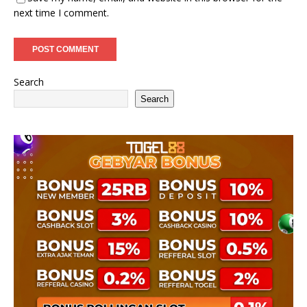
next time I comment.
Search
Search