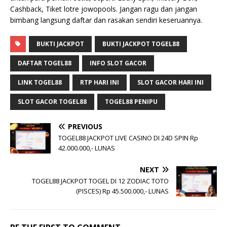
Cashback, Tiket lotre jowopools. Jangan ragu dan jangan
bimbang langsung daftar dan rasakan sendiri keseruannya.
BUKTI JACKPOT
BUKTI JACKPOT TOGEL88
DAFTAR TOGEL88
INFO SLOT GACOR
LINK TOGEL88
RTP HARI INI
SLOT GACOR HARI INI
SLOT GACOR TOGEL88
TOGEL88 PENIPU
PREVIOUS
TOGEL88 JACKPOT LIVE CASINO DI 24D SPIN Rp
42.000.000,- LUNAS
NEXT
TOGEL88 JACKPOT TOGEL DI 12 ZODIAC TOTO
(PISCES) Rp 45.500.000,- LUNAS