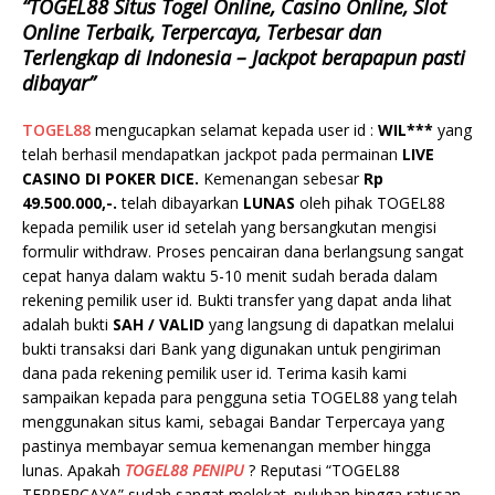
“TOGEL88 Situs Togel Online, Casino Online, Slot
Online Terbaik, Terpercaya, Terbesar dan
Terlengkap di Indonesia – Jackpot berapapun pasti
dibayar”
TOGEL88
mengucapkan selamat kepada user id :
WIL***
yang
telah berhasil mendapatkan jackpot pada permainan
LIVE
CASINO DI POKER DICE.
Kemenangan sebesar
Rp
49.500.000,-.
telah dibayarkan
LUNAS
oleh pihak TOGEL88
kepada pemilik user id setelah yang bersangkutan mengisi
formulir withdraw. Proses pencairan dana berlangsung sangat
cepat hanya dalam waktu 5-10 menit sudah berada dalam
rekening pemilik user id. Bukti transfer yang dapat anda lihat
adalah bukti
SAH / VALID
yang langsung di dapatkan melalui
bukti transaksi dari Bank yang digunakan untuk pengiriman
dana pada rekening pemilik user id. Terima kasih kami
sampaikan kepada para pengguna setia TOGEL88 yang telah
menggunakan situs kami, sebagai Bandar Terpercaya yang
pastinya membayar semua kemenangan member hingga
lunas. Apakah
TOGEL88 PENIPU
? Reputasi “TOGEL88
TERPERCAYA” sudah sangat melekat. puluhan hingga ratusan