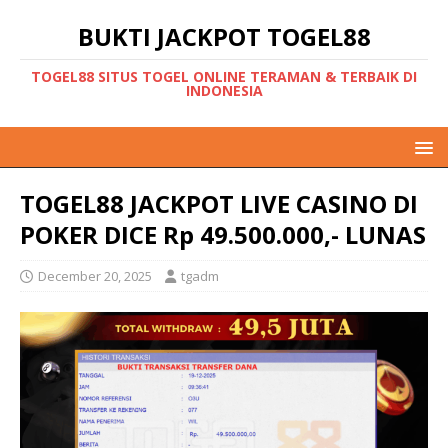
BUKTI JACKPOT TOGEL88
TOGEL88 SITUS TOGEL ONLINE TERAMAN & TERBAIK DI
INDONESIA
TOGEL88 JACKPOT LIVE CASINO DI
POKER DICE Rp 49.500.000,- LUNAS
December 20, 2025
tgadm