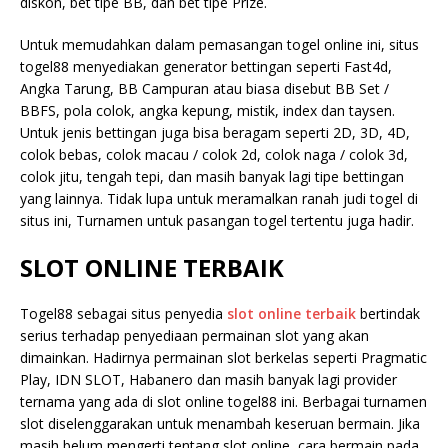
diskon, bet tipe BB, dan bet tipe Prize.
Untuk memudahkan dalam pemasangan togel online ini, situs
togel88 menyediakan generator bettingan seperti Fast4d,
Angka Tarung, BB Campuran atau biasa disebut BB Set /
BBFS, pola colok, angka kepung, mistik, index dan taysen.
Untuk jenis bettingan juga bisa beragam seperti 2D, 3D, 4D,
colok bebas, colok macau / colok 2d, colok naga / colok 3d,
colok jitu, tengah tepi, dan masih banyak lagi tipe bettingan
yang lainnya. Tidak lupa untuk meramalkan ranah judi togel di
situs ini, Turnamen untuk pasangan togel tertentu juga hadir.
SLOT ONLINE TERBAIK
Togel88 sebagai situs penyedia
slot online terbaik
bertindak
serius terhadap penyediaan permainan slot yang akan
dimainkan. Hadirnya permainan slot berkelas seperti Pragmatic
Play, IDN SLOT, Habanero dan masih banyak lagi provider
ternama yang ada di slot online togel88 ini. Berbagai turnamen
slot diselenggarakan untuk menambah keseruan bermain. Jika
masih belum mengerti tentang slot online, cara bermain pada