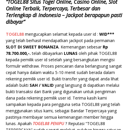
“TOGEL88 Situs Togel Online, Casino Online, Slot
Online Terbaik, Terpercaya, Terbesar dan
Terlengkap di Indonesia – Jackpot berapapun pasti
dibayar”
TOGEL88
mengucapkan selamat kepada user id :
WID***
yang telah berhasil mendapatkan jackpot pada permainan
SLOT DI SWEET BONANZA
. Kemenangan sebesar
Rp
78.700.000,-.
telah dibayarkan
LUNAS
oleh pihak TOGEL88
kepada pemilik user id setelah yang bersangkutan mengisi
formulir withdraw. Proses pencairan dana berlangsung sangat
cepat hanya dalam waktu 5-10 menit sudah berada dalam
rekening pemilik user id. Bukti transfer yang dapat anda lihat
adalah bukti
SAH / VALID
yang langsung di dapatkan melalui
bukti transaksi dari Bank yang digunakan untuk pengiriman
dana pada rekening pemilik user id. Terima kasih kami
sampaikan kepada para pengguna setia TOGEL88 yang telah
menggunakan situs kami, sebagai Bandar Terpercaya yang
pastinya membayar semua kemenangan member hingga
lunas. Apakah
TOGEL88 PENIPU
? Reputasi “TOGEL88
TERPERCAYA” sudah sangat melekat. puluhan hingga ratusan