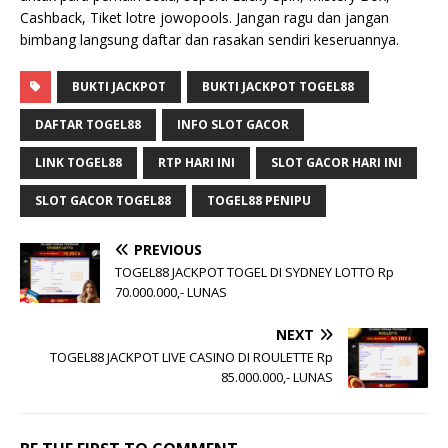
Cashback, Tiket lotre jowopools. Jangan ragu dan jangan
bimbang langsung daftar dan rasakan sendiri keseruannya.
BUKTI JACKPOT
BUKTI JACKPOT TOGEL88
DAFTAR TOGEL88
INFO SLOT GACOR
LINK TOGEL88
RTP HARI INI
SLOT GACOR HARI INI
SLOT GACOR TOGEL88
TOGEL88 PENIPU
PREVIOUS
TOGEL88 JACKPOT TOGEL DI SYDNEY LOTTO Rp
70.000.000,- LUNAS
NEXT
TOGEL88 JACKPOT LIVE CASINO DI ROULETTE Rp
85.000.000,- LUNAS