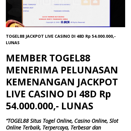
TOGEL88 JACKPOT LIVE CASINO DI 48D Rp 54.000.000,-
LUNAS
MEMBER TOGEL88
MENERIMA PELUNASAN
KEMENANGAN JACKPOT
LIVE CASINO DI 48D Rp
54.000.000,- LUNAS
“TOGEL88 Situs Togel Online, Casino Online, Slot
Online Terbaik, Terpercaya, Terbesar dan