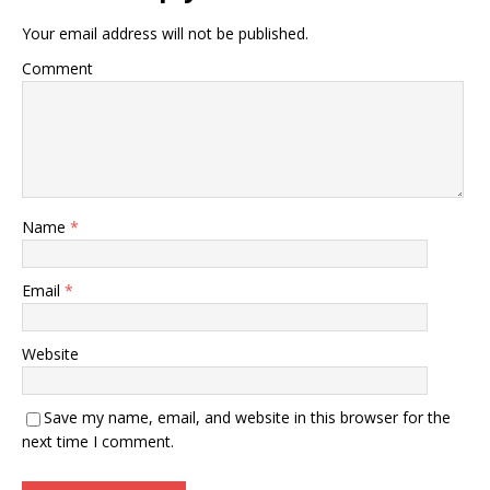
Your email address will not be published.
Comment
Name
*
Email
*
Website
Save my name, email, and website in this browser for the
next time I comment.