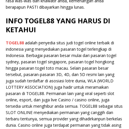
rasa was-was dan khawatir anda, kemenangan anda
berapapun PASTI dibayarkan hingga lunas.
INFO TOGEL88 YANG HARUS DI
KETAHUI
TOGEL88
adalah penyedia situs judi togel online terbaik di
indonesia yang menyediakan pasaran togel terlengkap di
Indonesia. Berbagai pasaran besar mulai dari pasaran togel
sydney, pasaran togel singapore, pasaran togel hongkong
hingga pasaran togel toto macau. Selain pasaran besar
tersebut, pasaran-pasaran 3D, 4D, dan 5D resmi lain yang
juga sudah terdaftar di asosiasi lotre dunia, WLA (WORLD
LOTTERY ASSOCIATION) juga hadir untuk meramaikan
pasaran di TOGEL88. Permainan lain yang viral seperti slot
online, esport, dan juga live Casino / casino online, juga
tersedia untuk menghibur anda semua. TOGEL88 sebagai situs
SLOT ONLINE menyediakan permainan yang canggih dan
terbaru tentunya, semua provider yang dihadirkanpun berkelas
dunia. Casino online juga terdapat permainan yang tidak asing