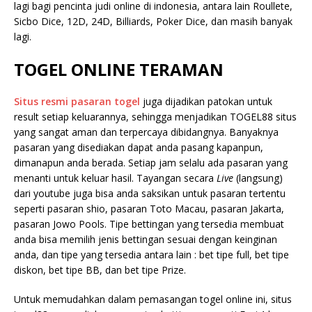
lagi bagi pencinta judi online di indonesia, antara lain Roullete,
Sicbo Dice, 12D, 24D, Billiards, Poker Dice, dan masih banyak
lagi.
TOGEL ONLINE TERAMAN
Situs resmi pasaran togel
juga dijadikan patokan untuk
result setiap keluarannya, sehingga menjadikan TOGEL88 situs
yang sangat aman dan terpercaya dibidangnya. Banyaknya
pasaran yang disediakan dapat anda pasang kapanpun,
dimanapun anda berada. Setiap jam selalu ada pasaran yang
menanti untuk keluar hasil. Tayangan secara
Live
(langsung)
dari youtube juga bisa anda saksikan untuk pasaran tertentu
seperti pasaran shio, pasaran Toto Macau, pasaran Jakarta,
pasaran Jowo Pools. Tipe bettingan yang tersedia membuat
anda bisa memilih jenis bettingan sesuai dengan keinginan
anda, dan tipe yang tersedia antara lain : bet tipe full, bet tipe
diskon, bet tipe BB, dan bet tipe Prize.
Untuk memudahkan dalam pemasangan togel online ini, situs