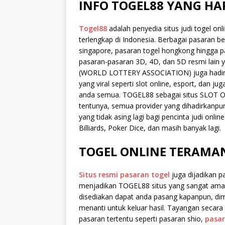
INFO TOGEL88 YANG HA
Togel88
adalah penyedia situs judi togel on
terlengkap di Indonesia. Berbagai pasaran be
singapore, pasaran togel hongkong hingga pa
pasaran-pasaran 3D, 4D, dan 5D resmi lain ya
(WORLD LOTTERY ASSOCIATION) juga hadir 
yang viral seperti slot online, esport, dan ju
anda semua. TOGEL88 sebagai situs SLOT O
tentunya, semua provider yang dihadirkanpun
yang tidak asing lagi bagi pencinta judi onlin
Billiards, Poker Dice, dan masih banyak lagi.
TOGEL ONLINE TERAMA
Situs resmi pasaran togel
juga dijadikan p
menjadikan TOGEL88 situs yang sangat aman
disediakan dapat anda pasang kapanpun, dim
menanti untuk keluar hasil. Tayangan secara
pasaran tertentu seperti pasaran shio,
pasa