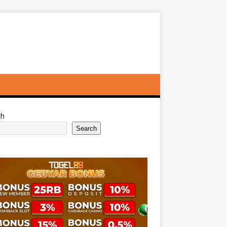
ch
Search