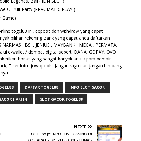
bile Legends, Bali ( IDN SLOT)
ewels, Fruit Party (PRAGMATIC PLAY )
er Game)
nline togel88 ini, deposit dan withdraw yang dapat
banyak pilihan rekening Bank yang dapat anda daftarkan
, SINARMAS , BSI , JENIUS , MAYBANK , MEGA , PERMATA.
lalui e-wallet / dompet digital seperti DANA, GOPAY, OVO.
emberikan bonus yang sangat banyak untuk para pemain
back, Tiket lotre jowopools. Jangan ragu dan jangan bimbang
nnya.
OGEL88
DAFTAR TOGEL88
INFO SLOT GACOR
GACOR HARI INI
SLOT GACOR TOGEL88
NEXT
T
TOGEL88 JACKPOT LIVE CASINO DI
BACCARAT 2 Rp 54.000.000,- LUNAS