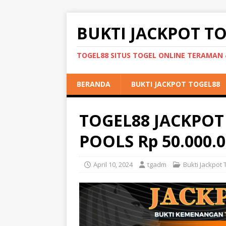
BUKTI JACKPOT T
TOGEL88 SITUS TOGEL ONLINE TERAMAN &
BERANDA
BUKTI JACKPOT TOGEL88
TOGEL88 JACKPOT 
POOLS Rp 50.000.
April 10, 2024
tgadm
Bukti Jackpot 