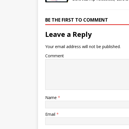
BE THE FIRST TO COMMENT
Leave a Reply
Your email address will not be published.
Comment
Name
*
Email
*