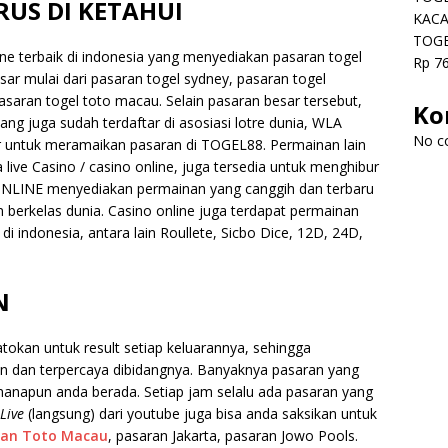
RUS DI KETAHUI
KACA
TOGE
line terbaik di indonesia yang menyediakan pasaran togel
Rp 7
sar mulai dari pasaran togel sydney, pasaran togel
saran togel toto macau. Selain pasaran besar tersebut,
Ko
ng juga sudah terdaftar di asosiasi lotre dunia, WLA
No c
untuk meramaikan pasaran di TOGEL88. Permainan lain
ga live Casino / casino online, juga tersedia untuk menghibur
NLINE menyediakan permainan yang canggih dan terbaru
 berkelas dunia. Casino online juga terdapat permainan
e di indonesia, antara lain Roullete, Sicbo Dice, 12D, 24D,
N
atokan untuk result setiap keluarannya, sehingga
 dan terpercaya dibidangnya. Banyaknya pasaran yang
anapun anda berada. Setiap jam selalu ada pasaran yang
Live
(langsung) dari youtube juga bisa anda saksikan untuk
ran Toto Macau
, pasaran Jakarta, pasaran Jowo Pools.