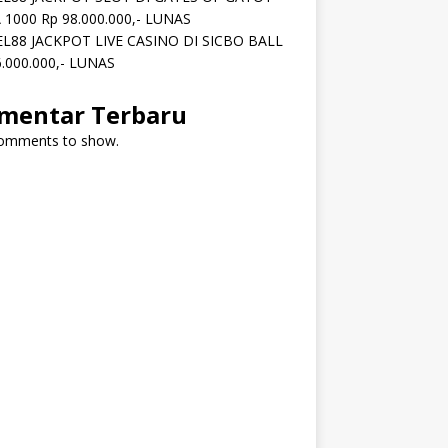
 1000 Rp 98.000.000,- LUNAS
L88 JACKPOT LIVE CASINO DI SICBO BALL
6.000.000,- LUNAS
mentar Terbaru
omments to show.