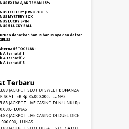
NUS EXTRA AJAK TEMAN 15%
NUS LOTTERY JOWOPOOLS
NUS MYSTERY BOX
NUS LUCKY SPIN
NUS 5 LUCKY BALL
uruan dapatkan bonus bonus nya dan daftar
GEL88
Alternatif TOGEL88 :
nk Alternatif
1
nk Alternatif
2
k Alternatif 3
st Terbaru
L88 JACKPOT SLOT DI SWEET BONANZA
R SCATTER Rp 85.000.000,- LUNAS
L88 JACKPOT LIVE CASINO DI NIU NIU Rp
00.000,- LUNAS
L88 JACKPOT LIVE CASINO DI DUEL DICE
0.000.000,- LUNAS
L88 JACKPOT SLOT DI GATES OF GATOT