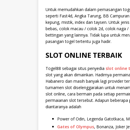
Untuk memudahkan dalam pemasangan togel o
seperti Fast4d, Angka Tarung, BB Campuran 
kepung, mistik, index dan taysen. Untuk jeni
bebas, colok macau / colok 2d, colok naga / c
bettingan yang lainnya. Tidak lupa untuk mer
pasangan togel tertentu juga hadir.
SLOT ONLINE TERBAIK
Togel88 sebagai situs penyedia
slot online 
slot yang akan dimainkan. Hadirnya permaina
Habanero dan masih banyak lagi provider tern
turnamen slot diselenggarakan untuk menam
slot online, cara bermain pada setiap per
permaianan slot tersebut. Adapun beberapa 
diantaranya adalah
Power of Odin, Legenda Gatotkaca, Mo
Gates of Olympus
, Bonanza, Joker J