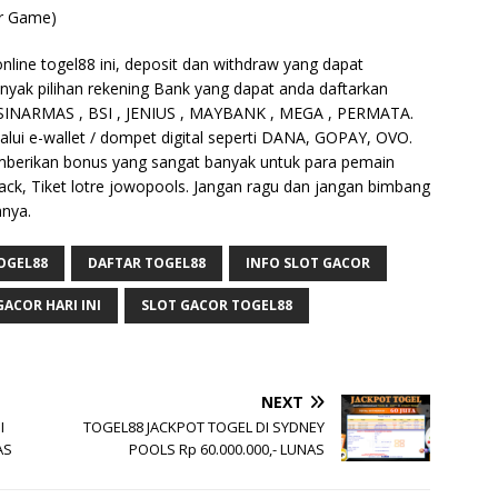
er Game)
nline togel88 ini, deposit dan withdraw yang dapat
banyak pilihan rekening Bank yang dapat anda daftarkan
, SINARMAS , BSI , JENIUS , MAYBANK , MEGA , PERMATA.
lalui e-wallet / dompet digital seperti DANA, GOPAY, OVO.
emberikan bonus yang sangat banyak untuk para pemain
back, Tiket lotre jowopools. Jangan ragu dan jangan bimbang
nnya.
OGEL88
DAFTAR TOGEL88
INFO SLOT GACOR
GACOR HARI INI
SLOT GACOR TOGEL88
NEXT
I
TOGEL88 JACKPOT TOGEL DI SYDNEY
AS
POOLS Rp 60.000.000,- LUNAS