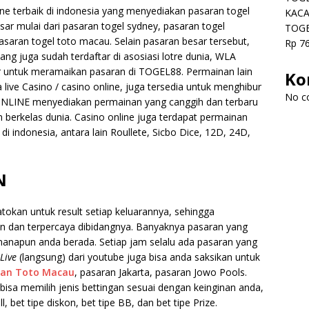
line terbaik di indonesia yang menyediakan pasaran togel
KACA
sar mulai dari pasaran togel sydney, pasaran togel
TOGE
saran togel toto macau. Selain pasaran besar tersebut,
Rp 7
ng juga sudah terdaftar di asosiasi lotre dunia, WLA
untuk meramaikan pasaran di TOGEL88. Permainan lain
Ko
ga live Casino / casino online, juga tersedia untuk menghibur
No c
NLINE menyediakan permainan yang canggih dan terbaru
 berkelas dunia. Casino online juga terdapat permainan
e di indonesia, antara lain Roullete, Sicbo Dice, 12D, 24D,
N
atokan untuk result setiap keluarannya, sehingga
 dan terpercaya dibidangnya. Banyaknya pasaran yang
anapun anda berada. Setiap jam selalu ada pasaran yang
Live
(langsung) dari youtube juga bisa anda saksikan untuk
ran Toto Macau
, pasaran Jakarta, pasaran Jowo Pools.
isa memilih jenis bettingan sesuai dengan keinginan anda,
ll, bet tipe diskon, bet tipe BB, dan bet tipe Prize.