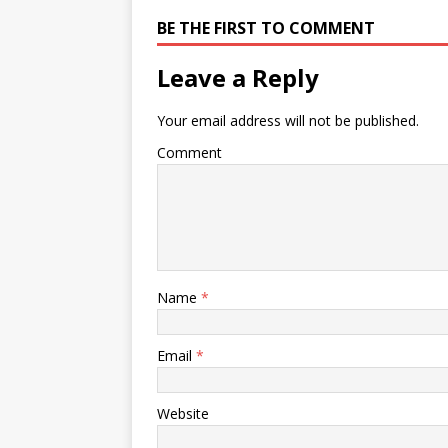
BE THE FIRST TO COMMENT
Leave a Reply
Your email address will not be published.
Comment
Name
*
Email
*
Website