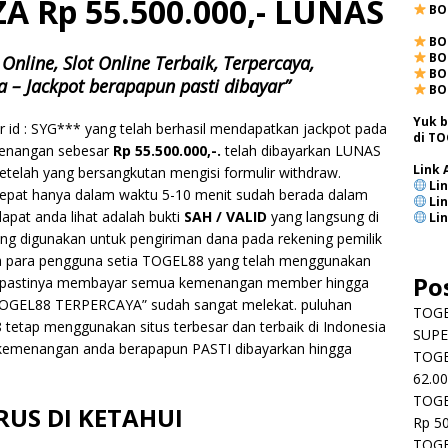
 Rp 55.500.000,- LUNAS
BO
BO
BO
Online, Slot Online Terbaik, Terpercaya,
BO
a – Jackpot berapapun pasti dibayar”
BO
Yuk b
d : SYG*** yang telah berhasil mendapatkan jackpot pada
di TO
enangan sebesar
Rp 55.500.000,-.
telah dibayarkan LUNAS
Link 
etelah yang bersangkutan mengisi formulir withdraw.
Li
cepat hanya dalam waktu 5-10 menit sudah berada dalam
Li
 dapat anda lihat adalah bukti
SAH / VALID
yang langsung di
Lin
yang digunakan untuk pengiriman dana pada rekening pemilik
da para pengguna setia TOGEL88 yang telah menggunakan
Po
ng pastinya membayar semua kemenangan member hingga
TOGEL88 TERPERCAYA” sudah sangat melekat. puluhan
TOGE
 tetap menggunakan situs terbesar dan terbaik di Indonesia
SUPE
, kemenangan anda berapapun PASTI dibayarkan hingga
TOGE
62.0
TOGE
RUS DI KETAHUI
Rp 5
TOGE