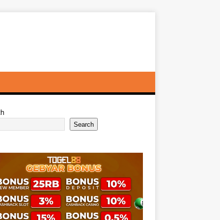
ch
Search