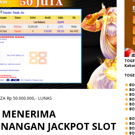
TOGE
Kaba
TOGEL
BO
BO
BO
 Rp 50.000.000,- LUNAS
BO
BO
BO
 MENERIMA
BO
NANGAN JACKPOT SLOT
BO
BO
BO