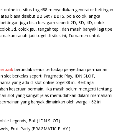
nline ini, situs togel88 menyediakan generator bettingan
atau biasa disebut BB Set / BBFS, pola colok, angka
s bettingan juga bisa beragam seperti 2D, 3D, 4D, colok
olok 3d, colok jitu, tengah tepi, dan masih banyak lagi tipe
amalkan ranah judi togel di situs ini, Turnamen untuk
terbaik
bertindak serius terhadap penyediaan permainan
n slot berkelas seperti Pragmatic Play, IDN SLOT,
ama yang ada di slot online togel88 ini. Berbagai
bah keseruan bermain. Jika masih belum mengerti tentang
mainan slot yang sangat jelas memudahkan dalam memahami
permainan yang banyak dimainkan oleh warga +62 ini
bile Legends, Bali ( IDN SLOT)
ewels, Fruit Party (PRAGMATIC PLAY )