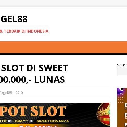
OGEL88
 TERBAIK DI INDONESIA
 SLOT DI SWEET
Sear
0.000,- LUNAS
Togel88
0