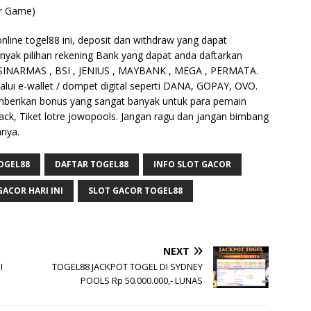
er Game)
nline togel88 ini, deposit dan withdraw yang dapat
banyak pilihan rekening Bank yang dapat anda daftarkan
, SINARMAS , BSI , JENIUS , MAYBANK , MEGA , PERMATA.
lalui e-wallet / dompet digital seperti DANA, GOPAY, OVO.
emberikan bonus yang sangat banyak untuk para pemain
back, Tiket lotre jowopools. Jangan ragu dan jangan bimbang
nnya.
OGEL88
DAFTAR TOGEL88
INFO SLOT GACOR
GACOR HARI INI
SLOT GACOR TOGEL88
NEXT
I
TOGEL88 JACKPOT TOGEL DI SYDNEY
POOLS Rp 50.000.000,- LUNAS