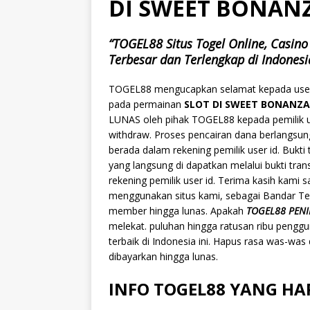
DI SWEET BONANZA
“TOGEL88 Situs Togel Online, Casino 
Terbesar dan Terlengkap di Indonesi
TOGEL88 mengucapkan selamat kepada user
pada permainan
SLOT DI SWEET BONANZA
LUNAS oleh pihak TOGEL88 kepada pemilik us
withdraw. Proses pencairan dana berlangsu
berada dalam rekening pemilik user id. Bukti 
yang langsung di dapatkan melalui bukti tra
rekening pemilik user id. Terima kasih kam
menggunakan situs kami, sebagai Bandar 
member hingga lunas. Apakah
TOGEL88 PEN
melekat. puluhan hingga ratusan ribu pengg
terbaik di Indonesia ini. Hapus rasa was-w
dibayarkan hingga lunas.
INFO TOGEL88 YANG HA