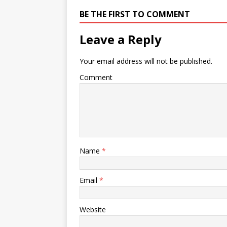
BE THE FIRST TO COMMENT
Leave a Reply
Your email address will not be published.
Comment
Name
*
Email
*
Website