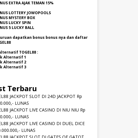
NUS EXTRA AJAK TEMAN 15%
NUS LOTTERY JOWOPOOLS
NUS MYSTERY BOX
NUS LUCKY SPIN
NUS 5 LUCKY BALL
uruan dapatkan bonus bonus nya dan daftar
GEL88
Alternatif TOGEL88 :
nk Alternatif
1
nk Alternatif
2
k Alternatif 3
st Terbaru
L88 JACKPOT SLOT DI 24D JACKPOT Rp
00.000,- LUNAS
L88 JACKPOT LIVE CASINO DI NIU NIU Rp
00.000,- LUNAS
L88 JACKPOT LIVE CASINO DI DUEL DICE
0.000.000,- LUNAS
L88 JACKPOT SLOT DI GATES OF GATOT