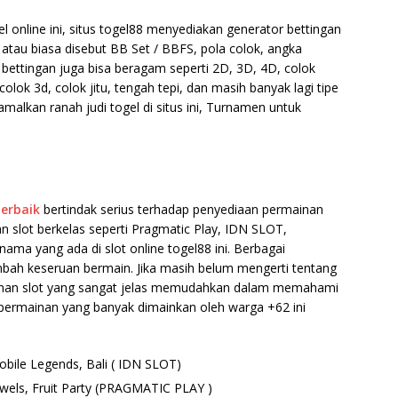
nline ini, situs togel88 menyediakan generator bettingan
atau biasa disebut BB Set / BBFS, pola colok, angka
s bettingan juga bisa beragam seperti 2D, 3D, 4D, colok
olok 3d, colok jitu, tengah tepi, dan masih banyak lagi tipe
amalkan ranah judi togel di situs ini, Turnamen untuk
terbaik
bertindak serius terhadap penyediaan permainan
n slot berkelas seperti Pragmatic Play, IDN SLOT,
ama yang ada di slot online togel88 ini. Berbagai
bah keseruan bermain. Jika masih belum mengerti tentang
mainan slot yang sangat jelas memudahkan dalam memahami
permainan yang banyak dimainkan oleh warga +62 ini
bile Legends, Bali ( IDN SLOT)
ewels, Fruit Party (PRAGMATIC PLAY )