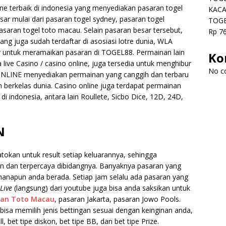
line terbaik di indonesia yang menyediakan pasaran togel
KACA
sar mulai dari pasaran togel sydney, pasaran togel
TOGE
saran togel toto macau. Selain pasaran besar tersebut,
Rp 7
ng juga sudah terdaftar di asosiasi lotre dunia, WLA
untuk meramaikan pasaran di TOGEL88. Permainan lain
Ko
ga live Casino / casino online, juga tersedia untuk menghibur
No c
NLINE menyediakan permainan yang canggih dan terbaru
 berkelas dunia. Casino online juga terdapat permainan
e di indonesia, antara lain Roullete, Sicbo Dice, 12D, 24D,
N
atokan untuk result setiap keluarannya, sehingga
 dan terpercaya dibidangnya. Banyaknya pasaran yang
anapun anda berada. Setiap jam selalu ada pasaran yang
Live
(langsung) dari youtube juga bisa anda saksikan untuk
ran Toto Macau
, pasaran Jakarta, pasaran Jowo Pools.
isa memilih jenis bettingan sesuai dengan keinginan anda,
ll, bet tipe diskon, bet tipe BB, dan bet tipe Prize.