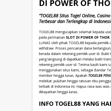
DI POWER OF THOR
“TOGEL88 Situs Togel Online, Casino 
Terbesar dan Terlengkap di Indonesi
TOGEL88 mengucapkan selamat kepada user
pada permainan
SLOT DI POWER OF THOR
LUNAS oleh pihak TOGEL88 kepada pemilik us
withdraw. Proses pencairan dana berlangsu
berada dalam rekening pemilik user id. Bukti 
yang langsung di dapatkan melalui bukti tra
rekening pemilik user id. Terima kasih kam
menggunakan situs kami, sebagai Bandar 
member hingga lunas. Apakah
TOGEL88 PEN
melekat. puluhan hingga ratusan ribu pengg
terbaik di Indonesia ini. Hapus rasa was-w
dibayarkan hingga lunas.
INFO TOGEL88 YANG HA