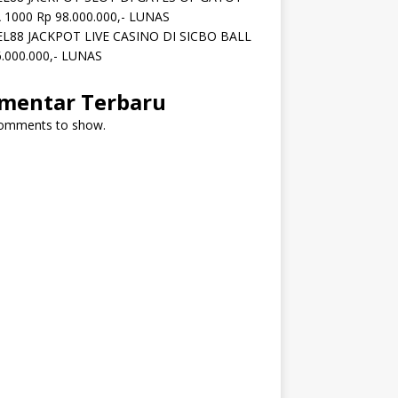
 1000 Rp 98.000.000,- LUNAS
L88 JACKPOT LIVE CASINO DI SICBO BALL
6.000.000,- LUNAS
mentar Terbaru
omments to show.