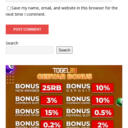
Save my name, email, and website in this browser for the
next time I comment.
Search
Search