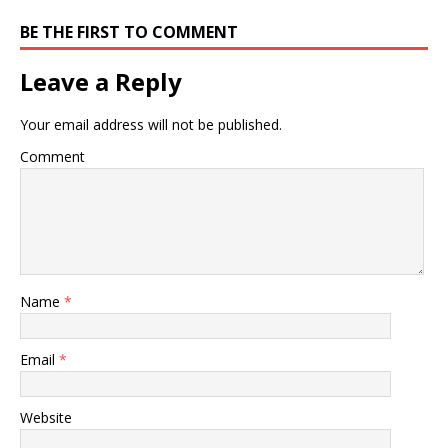
BE THE FIRST TO COMMENT
Leave a Reply
Your email address will not be published.
Comment
Name
*
Email
*
Website