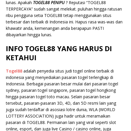
lunas. Apakah
TOGEL88 PENIPU
? Reputasi “TOGEL88
TERPERCAYA” sudah sangat melekat. puluhan hingga ratusan
ribu pengguna setia TOGEL88 tetap menggunakan situs
terbesar dan terbaik di Indonesia ini. Hapus rasa was-was dan
khawatir anda, kemenangan anda berapapun PASTI
dibayarkan hingga lunas.
INFO TOGEL88 YANG HARUS DI
KETAHUI
Togel88
adalah penyedia situs judi togel online terbaik di
indonesia yang menyediakan pasaran togel terlengkap di
Indonesia. Berbagai pasaran besar mulai dari pasaran togel
sydney, pasaran togel singapore, pasaran togel hongkong
hingga pasaran togel toto macau. Selain pasaran besar
tersebut, pasaran-pasaran 3D, 4D, dan 5D resmi lain yang
juga sudah terdaftar di asosiasi lotre dunia, WLA (WORLD
LOTTERY ASSOCIATION) juga hadir untuk meramaikan
pasaran di TOGEL88. Permainan lain yang viral seperti slot
online, esport, dan juga live Casino / casino online, juga