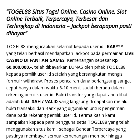
“TOGEL88 Situs Togel Online, Casino Online, Slot
Online Terbaik, Terpercaya, Terbesar dan
Terlengkap di Indonesia – Jackpot berapapun pasti
dibayar”
TOGEL88 mengucapkan selamat kepada user id :
KAR
***
yang telah berhasil mendapatkan jackpot pada permainan
LIVE
CASINO DI FANTAN GAMES
. Kemenangan sebesar
Rp
60.000.000,-.
telah dibayarkan LUNAS oleh pihak TOGEL88
kepada pemilik user id setelah yang bersangkutan mengisi
formulir withdraw. Proses pencairan dana berlangsung sangat
cepat hanya dalam waktu 5-10 menit sudah berada dalam
rekening pemilik user id. Bukti transfer yang dapat anda lihat
adalah bukti
SAH / VALID
yang langsung di dapatkan melalui
bukti transaksi dari Bank yang digunakan untuk pengiriman
dana pada rekening pemilik user id. Terima kasih kami
sampaikan kepada para pengguna setia TOGEL88 yang telah
menggunakan situs kami, sebagai Bandar Terpercaya yang
pastinya membayar semua kemenangan member hingga