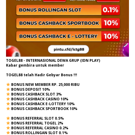
TOGEL88 - INTERNASIONAL DEWA GRUP (IDN PLAY)
Kabar gembira untuk member
TOGEL88 telah Hadir Gebyar Bonus !!!
BONUS NEW MEMBER RP. 25,000 RIBU
BONUS DEPOSIT 10%
BONUS CASHBACK SLOT 3%
BONUS CASHBACK CASINO 10%
BONUS CASHBACK E-LOTTERY 10%
BONUS CASHBACK SPORTBOOK 10%
BONUS REFERRAL SLOT 0.5%
BONUS REFERRAL TOGEL 2%
BONUS REFERRAL CASINO 0.2%
BONUS ROLLINGAN SLOT 0.1%