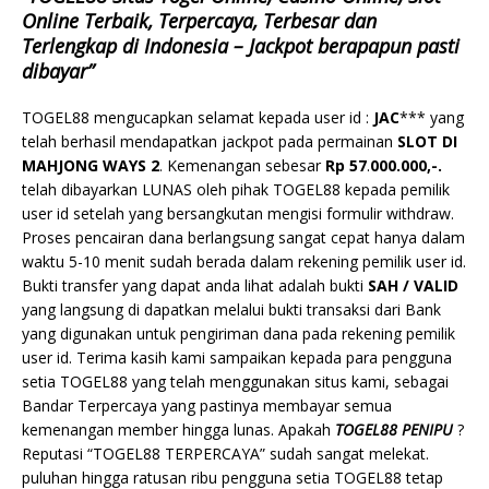
Online Terbaik, Terpercaya, Terbesar dan
Terlengkap di Indonesia – Jackpot berapapun pasti
dibayar”
TOGEL88 mengucapkan selamat kepada user id :
JAC
*** yang
telah berhasil mendapatkan jackpot pada permainan
SLOT DI
MAHJONG WAYS 2
. Kemenangan sebesar
Rp 57
.
000.000,-.
telah dibayarkan LUNAS oleh pihak TOGEL88 kepada pemilik
user id setelah yang bersangkutan mengisi formulir withdraw.
Proses pencairan dana berlangsung sangat cepat hanya dalam
waktu 5-10 menit sudah berada dalam rekening pemilik user id.
Bukti transfer yang dapat anda lihat adalah bukti
SAH / VALID
yang langsung di dapatkan melalui bukti transaksi dari Bank
yang digunakan untuk pengiriman dana pada rekening pemilik
user id. Terima kasih kami sampaikan kepada para pengguna
setia TOGEL88 yang telah menggunakan situs kami, sebagai
Bandar Terpercaya yang pastinya membayar semua
kemenangan member hingga lunas. Apakah
TOGEL88 PENIPU
?
Reputasi “TOGEL88 TERPERCAYA” sudah sangat melekat.
puluhan hingga ratusan ribu pengguna setia TOGEL88 tetap