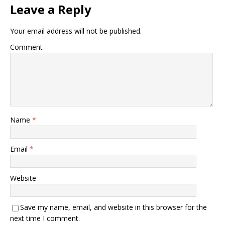
Leave a Reply
Your email address will not be published.
Comment
Name
*
Email
*
Website
Save my name, email, and website in this browser for the
next time I comment.