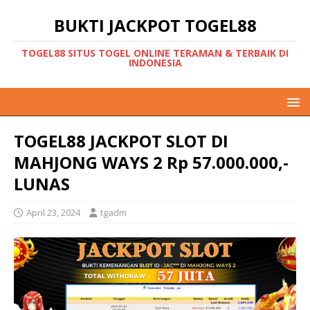
BUKTI JACKPOT TOGEL88
TOGEL88 SITUS TOGEL ONLINE TERAMAN & TERBAIK DI
INDONESIA
TOGEL88 JACKPOT SLOT DI
MAHJONG WAYS 2 Rp 57.000.000,-
LUNAS
April 23, 2024
tgadm