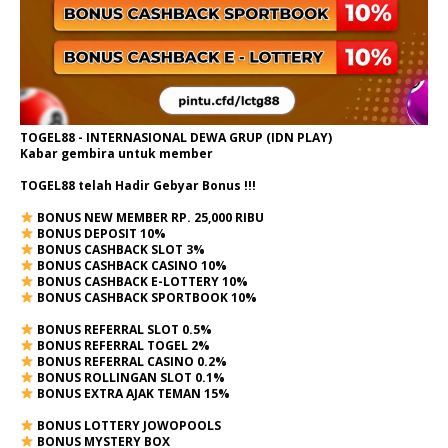
TOGEL88 - INTERNASIONAL DEWA GRUP (IDN PLAY)
Kabar gembira untuk member
TOGEL88 telah Hadir Gebyar Bonus !!!
BONUS NEW MEMBER RP. 25,000 RIBU
BONUS DEPOSIT 10%
BONUS CASHBACK SLOT 3%
BONUS CASHBACK CASINO 10%
BONUS CASHBACK E-LOTTERY 10%
BONUS CASHBACK SPORTBOOK 10%
BONUS REFERRAL SLOT 0.5%
BONUS REFERRAL TOGEL 2%
BONUS REFERRAL CASINO 0.2%
BONUS ROLLINGAN SLOT 0.1%
BONUS EXTRA AJAK TEMAN 15%
BONUS LOTTERY JOWOPOOLS
BONUS MYSTERY BOX