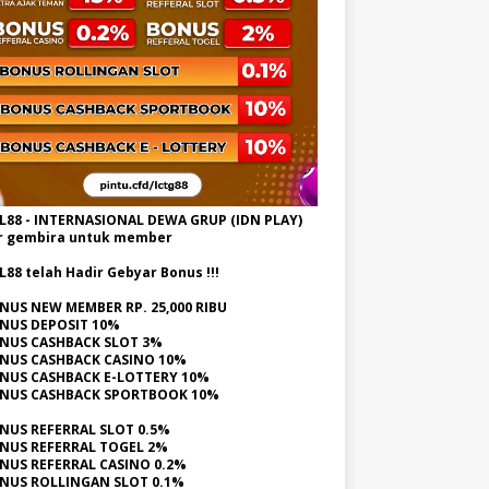
L88 - INTERNASIONAL DEWA GRUP (IDN PLAY)
r gembira untuk member
88 telah Hadir Gebyar Bonus !!!
NUS NEW MEMBER RP. 25,000 RIBU
NUS DEPOSIT 10%
NUS CASHBACK SLOT 3%
NUS CASHBACK CASINO 10%
NUS CASHBACK E-LOTTERY 10%
NUS CASHBACK SPORTBOOK 10%
NUS REFERRAL SLOT 0.5%
NUS REFERRAL TOGEL 2%
NUS REFERRAL CASINO 0.2%
NUS ROLLINGAN SLOT 0.1%