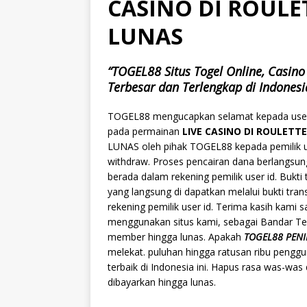
CASINO DI ROULETT
LUNAS
“TOGEL88 Situs Togel Online, Casino 
Terbesar dan Terlengkap di Indonesi
TOGEL88 mengucapkan selamat kepada user
pada permainan
LIVE CASINO DI ROULETTE
LUNAS oleh pihak TOGEL88 kepada pemilik us
withdraw. Proses pencairan dana berlangsu
berada dalam rekening pemilik user id. Bukti 
yang langsung di dapatkan melalui bukti tra
rekening pemilik user id. Terima kasih kam
menggunakan situs kami, sebagai Bandar 
member hingga lunas. Apakah
TOGEL88 PEN
melekat. puluhan hingga ratusan ribu pengg
terbaik di Indonesia ini. Hapus rasa was-w
dibayarkan hingga lunas.