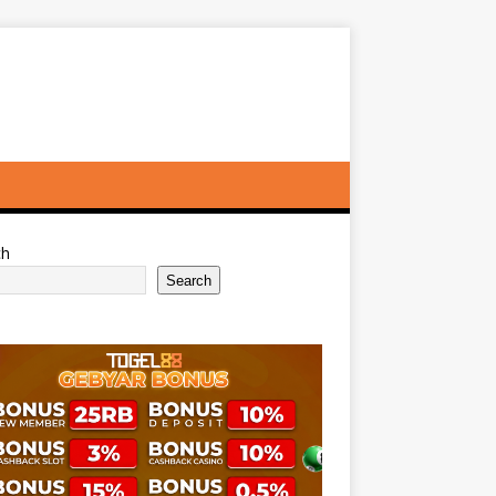
ch
Search