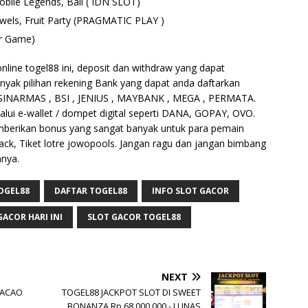
bile Legends, Bali ( IDN SLOT)
ewels, Fruit Party (PRAGMATIC PLAY )
er Game)
nline togel88 ini, deposit dan withdraw yang dapat
banyak pilihan rekening Bank yang dapat anda daftarkan
, SINARMAS , BSI , JENIUS , MAYBANK , MEGA , PERMATA.
lalui e-wallet / dompet digital seperti DANA, GOPAY, OVO.
emberikan bonus yang sangat banyak untuk para pemain
back, Tiket lotre jowopools. Jangan ragu dan jangan bimbang
nnya.
OGEL88
DAFTAR TOGEL88
INFO SLOT GACOR
GACOR HARI INI
SLOT GACOR TOGEL88
NEXT
RACAO
TOGEL88 JACKPOT SLOT DI SWEET
BONANZA Rp 68.000.000,- LUNAS