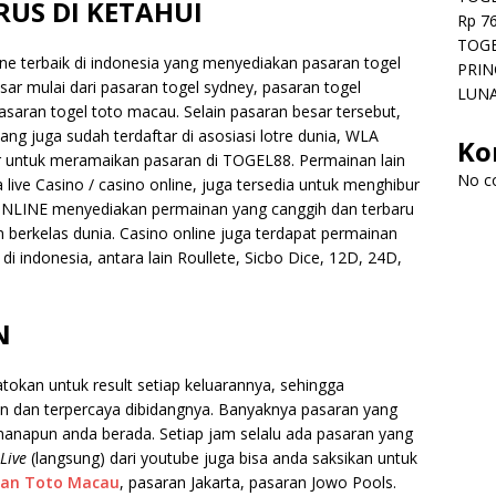
RUS DI KETAHUI
Rp 7
TOGE
line terbaik di indonesia yang menyediakan pasaran togel
PRIN
sar mulai dari pasaran togel sydney, pasaran togel
LUN
saran togel toto macau. Selain pasaran besar tersebut,
ng juga sudah terdaftar di asosiasi lotre dunia, WLA
Ko
untuk meramaikan pasaran di TOGEL88. Permainan lain
No c
ga live Casino / casino online, juga tersedia untuk menghibur
NLINE menyediakan permainan yang canggih dan terbaru
 berkelas dunia. Casino online juga terdapat permainan
e di indonesia, antara lain Roullete, Sicbo Dice, 12D, 24D,
N
atokan untuk result setiap keluarannya, sehingga
 dan terpercaya dibidangnya. Banyaknya pasaran yang
anapun anda berada. Setiap jam selalu ada pasaran yang
Live
(langsung) dari youtube juga bisa anda saksikan untuk
ran Toto Macau
, pasaran Jakarta, pasaran Jowo Pools.