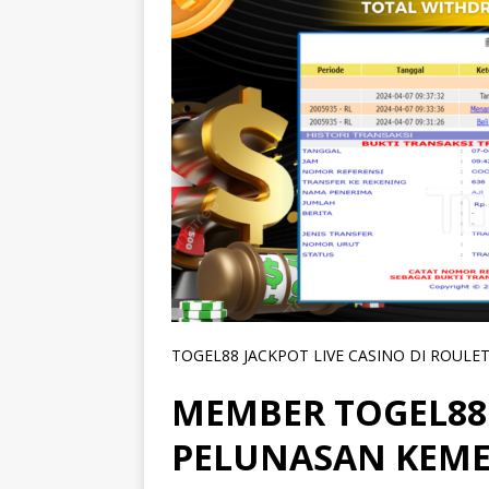
TOGEL88 JACKPOT LIVE CASINO DI ROULETT
MEMBER TOGEL88
PELUNASAN KEME