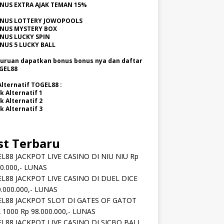
NUS EXTRA AJAK TEMAN 15%
NUS LOTTERY JOWOPOOLS
NUS MYSTERY BOX
NUS LUCKY SPIN
NUS 5 LUCKY BALL
uruan dapatkan bonus bonus nya dan daftar
GEL88
Alternatif TOGEL88 :
nk Alternatif
1
nk Alternatif
2
k Alternatif 3
st Terbaru
L88 JACKPOT LIVE CASINO DI NIU NIU Rp
00.000,- LUNAS
L88 JACKPOT LIVE CASINO DI DUEL DICE
0.000.000,- LUNAS
L88 JACKPOT SLOT DI GATES OF GATOT
 1000 Rp 98.000.000,- LUNAS
L88 JACKPOT LIVE CASINO DI SICBO BALL