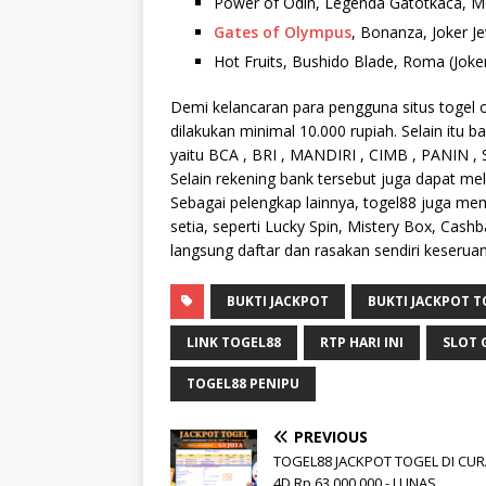
Power of Odin, Legenda Gatotkaca, Mo
Gates of Olympus
, Bonanza, Joker J
Hot Fruits, Bushido Blade, Roma (Jok
Demi kelancaran para pengguna situs togel o
dilakukan minimal 10.000 rupiah. Selain itu 
yaitu BCA , BRI , MANDIRI , CIMB , PANIN 
Selain rekening bank tersebut juga dapat me
Sebagai pelengkap lainnya, togel88 juga m
setia, seperti Lucky Spin, Mistery Box, Cash
langsung daftar dan rasakan sendiri keserua
BUKTI JACKPOT
BUKTI JACKPOT T
LINK TOGEL88
RTP HARI INI
SLOT 
TOGEL88 PENIPU
PREVIOUS
TOGEL88 JACKPOT TOGEL DI CU
4D Rp 63.000.000,- LUNAS