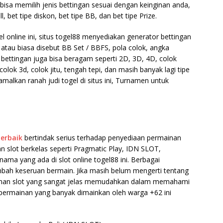
isa memilih jenis bettingan sesuai dengan keinginan anda,
ll, bet tipe diskon, bet tipe BB, dan bet tipe Prize.
nline ini, situs togel88 menyediakan generator bettingan
atau biasa disebut BB Set / BBFS, pola colok, angka
s bettingan juga bisa beragam seperti 2D, 3D, 4D, colok
olok 3d, colok jitu, tengah tepi, dan masih banyak lagi tipe
amalkan ranah judi togel di situs ini, Turnamen untuk
terbaik
bertindak serius terhadap penyediaan permainan
n slot berkelas seperti Pragmatic Play, IDN SLOT,
ama yang ada di slot online togel88 ini. Berbagai
bah keseruan bermain. Jika masih belum mengerti tentang
mainan slot yang sangat jelas memudahkan dalam memahami
permainan yang banyak dimainkan oleh warga +62 ini