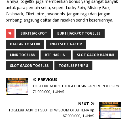
lainnya, togel88 juga memberikan bonus yang sangat banyak
untuk para pemain setia, seperti Lucky Spin, Mistery Box,
Cashback, Tiket lotre jowopools. Jangan ragu dan jangan
bimbang langsung daftar dan rasakan sendiri keseruannya.
BUKTI JACKPOT
BUKTI JACKPOT TOGEL88
DAFTAR TOGEL88
INFO SLOT GACOR
LINK TOGEL88
RTP HARI INI
SLOT GACOR HARI INI
SLOT GACOR TOGEL88
TOGEL88 PENIPU
PREVIOUS
TOGEL88 JACKPOT TOGEL DI SINGAPORE POOLS Rp
71.000.000,- LUNAS
NEXT
TOGEL88 JACKPOT SLOT DI WISDOM OF ATHENA Rp
67.000.000,- LUNAS