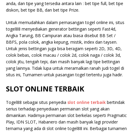
anda, dan tipe yang tersedia antara lain : bet tipe full, bet tipe
diskon, bet tipe BB, dan bet tipe Prize.
Untuk memudahkan dalam pemasangan togel online ini, situs
togel88 menyediakan generator bettingan seperti Fast4d,
Angka Tarung, BB Campuran atau biasa disebut BB Set /
BBFS, pola colok, angka kepung, mistik, index dan taysen.
Untuk jenis bettingan juga bisa beragam seperti 2D, 3D, 4D,
colok bebas, colok macau / colok 2d, colok naga / colok 3d,
colok jitu, tengah tepi, dan masih banyak lagi tipe bettingan
yang lainnya. Tidak lupa untuk meramalkan ranah judi togel di
situs ini, Turnamen untuk pasangan togel tertentu juga hadir.
SLOT ONLINE TERBAIK
Togel88 sebagai situs penyedia
slot online terbaik
bertindak
serius terhadap penyediaan permainan slot yang akan
dimainkan. Hadirnya permainan slot berkelas seperti Pragmatic
Play, IDN SLOT, Habanero dan masih banyak lagi provider
ternama yang ada di slot online togel88 ini. Berbagai turnamen